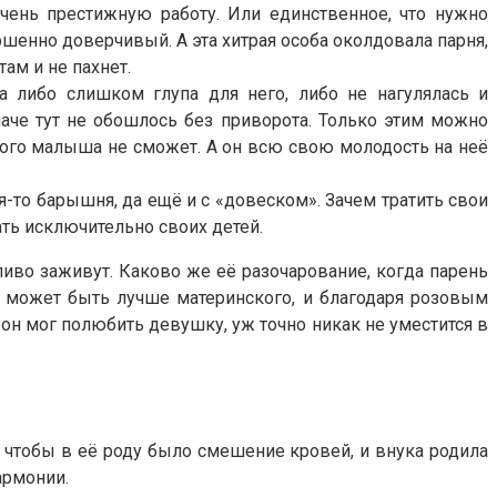
чень престижную работу. Или единственное, что нужно
ршенно доверчивый. А эта хитрая особа околдовала парня,
ам и не пахнет.
 либо слишком глупа для него, либо не нагулялась и
иначе тут не обошлось без приворота. Только этим можно
ового малыша не сможет. А он всю свою молодость на неё
я-то барышня, да ещё и с «довеском». Зачем тратить свои
ть исключительно своих детей.
ливо заживут. Каково же её разочарование, когда парень
 может быть лучше материнского, и благодаря розовым
 он мог полюбить девушку, уж точно никак не уместится в
, чтобы в её роду было смешение кровей, и внука родила
армонии.