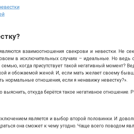
невестки
ей
естку?
являются взаимоотношения свекрови и невестки. Не се
овсем в исключительных случаях – идеальные. Но ведь сл
 семью, когда присутствует такой негативный момент? Ведь
й и обожаемой женой. И, если мать желает своему бывше
ить нормальные отношения, если я ненавижу невестку?».
о выяснить, откуда берётся такое негативное отношение. 
сключением является и выбор второй половинки. И довол
драться она сможет к чему угодно. Чаще всего поводом явл