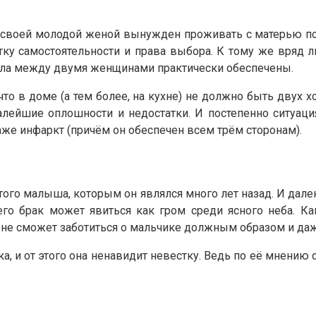
со своей молодой женой вынужден проживать с матерью по
у самостоятельности и права выбора. К тому же вряд л
еяла между двумя женщинами практически обеспечены.
то в доме (а тем более, на кухне) не должно быть двух
алейшие оплошности и недостатки. И постепенно ситуаци
аже инфаркт (причём он обеспечен всем трём сторонам).
того малыша, которым он являлся много лет назад. И дале
его брак может явиться как гром среди ясного неба. К
а не сможет заботиться о мальчике должным образом и даж
а, и от этого она ненавидит невестку. Ведь по её мнению 