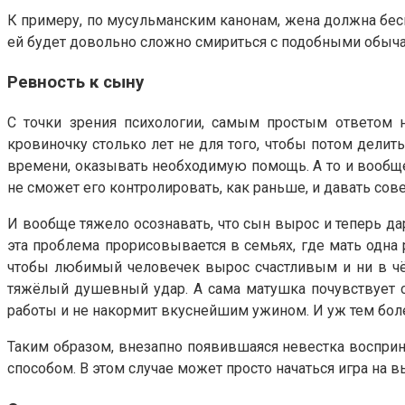
К примеру, по мусульманским канонам, жена должна бесп
ей будет довольно сложно смириться с подобными обыча
Ревность к сыну
С точки зрения психологии, самым простым ответом н
кровиночку столько лет не для того, чтобы потом делит
времени, оказывать необходимую помощь. А то и вообще 
не сможет его контролировать, как раньше, и давать сове
И вообще тяжело осознавать, что сын вырос и теперь д
эта проблема прорисовывается в семьях, где мать одна 
чтобы любимый человечек вырос счастливым и ни в чём
тяжёлый душевный удар. А сама матушка почувствует се
работы и не накормит вкуснейшим ужином. И уж тем более
Таким образом, внезапно появившаяся невестка восприн
способом. В этом случае может просто начаться игра на 