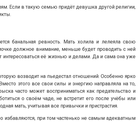
лям. Если в такую семью придёт девушка другой религии,
икты.
ется банальная ревность. Мать холила и лелеяла свою
мамочке должное внимание, меньше будет проводить с ней
т интересоваться её жизнью и делами. Да и сама она уже
оторую возводит на пьедестал отношений. Особенно ярко
Вместо этого все свои силы и энергию направляла на то,
рыска часто может восприниматься как предательство и
отиться о своём чаде, не встретит его после учёбы или
одная мать, учитывая все привычки и пристрастия.
но избавляются, при том частенько не самым адекватным