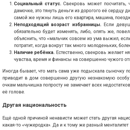
Социальный статус.
Свекровь может посчитать, ч
дамочке, это тянуть деньги из дорогого её сердцу 
самой же нужны лишь его квартира, машина, поездк
Неподходящий возраст избранницы.
Если девушк
обязательно будет изменять, либо, опять же, повел
объяснить, что «мальчик совсем из ума выжил, есл
потратит, когда вокруг так много молоденьких, боле
Наличие ребёнка.
Естественно, свекровь желает ня
чувства, время и финансы на совершенно чужого о
Иногда бывает, что мать сама уже подыскала сыночку по
приводит в дом совершенно другую незнакомую особу.
очкам мальчишка попросту не замечает всех недостатков 
её голове.
Другая национальность
Ещё одной причиной ненависти может стать другая нацио
какая-то «чужеродка». Да и к тому же разный менталите