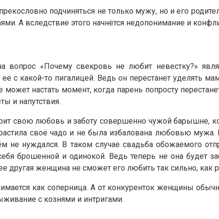
рекословно подчиняться не только мужу, но и его родите
ями. А вследствие этого начнётся недопонимание и конфл
а вопрос «Почему свекровь не любит невестку?» явля
ь её с какой-то пигалицей. Ведь он перестанет уделять 
может настать момент, когда парень попросту перестане
ты и напутствия.
арит свою любовь и заботу совершенно чужой барышне, к
растила своё чадо и не была избалована любовью мужа. 
 не нуждался. В таком случае свадьба обожаемого отп
бя брошенной и одинокой. Ведь теперь не она будет заб
 другая женщина не сможет его любить так сильно, как р
имается как соперница. А от конкуренток женщины обыч
выживание с кознями и интригами.