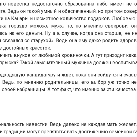
то невестка недостаточно образованна либо имеет не о
дитя. Ведь он такой умный и обеспеченный, но при том сове
и на Канары и несметное количество подарков. Любовью т
а гораздо моложе мужа, то, по мнению свекрови, она
ась на его деньги. Ну а в случае, когда она старше, не 
и связался со старухой». Ведь она ему даже родить здор
е достойных красоток.
нчить внуков от любимой кровиночки. А тут приходит кака
тпрыска? Такой замечательный мужчина должен воспитыва
дходящую кандидатуру и ждёт, пока они сойдутся и счаст
 Ведь, по мнению родительницы, его выбор уж точно не
своей избранницы. А тот факт, что именно за эти качества
нальность невестки. Ведь далеко не каждая мать желает
т и традиции могут препятствовать достижению семейной г