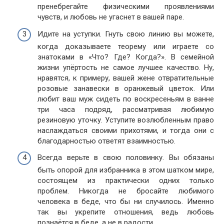
пренебрегайте физическими проявлениями
чувств, и любовь не угаснет в вашей паре.
Идите на уступки. Гнуть свою линию вы можете,
когда доказываете теорему или играете со
знатоками в «Что? Где? Когда?». В семейной
жизни упёртость не самое лучшее качество. Ну,
нравятся, к примеру, вашей жене отвратительные
розовые занавески в оранжевый цветок. Или
любит ваш муж сидеть по воскресеньям в ванне
три часа подряд, рассматривая любимую
резиновую уточку. Уступите возлюбленным право
наслаждаться своими прихотями, и тогда они с
благодарностью ответят взаимностью.
Всегда верьте в свою половинку. Вы обязаны
быть опорой для избранника в этом шатком мире,
состоящем из практически одних только
проблем. Никогда не бросайте любимого
человека в беде, что бы ни случилось. Именно
так вы укрепите отношения, ведь любовь
познаётся в беде, а не в радости.