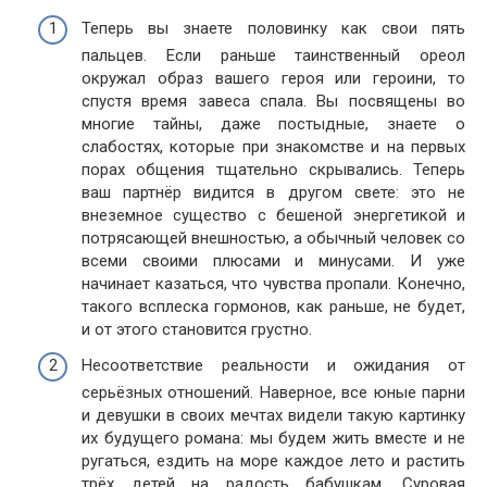
Теперь вы знаете половинку как свои пять
пальцев. Если раньше таинственный ореол
окружал образ вашего героя или героини, то
спустя время завеса спала. Вы посвящены во
многие тайны, даже постыдные, знаете о
слабостях, которые при знакомстве и на первых
порах общения тщательно скрывались. Теперь
ваш партнёр видится в другом свете: это не
внеземное существо с бешеной энергетикой и
потрясающей внешностью, а обычный человек со
всеми своими плюсами и минусами. И уже
начинает казаться, что чувства пропали. Конечно,
такого всплеска гормонов, как раньше, не будет,
и от этого становится грустно.
Несоответствие реальности и ожидания от
серьёзных отношений. Наверное, все юные парни
и девушки в своих мечтах видели такую картинку
их будущего романа: мы будем жить вместе и не
ругаться, ездить на море каждое лето и растить
трёх детей на радость бабушкам. Суровая