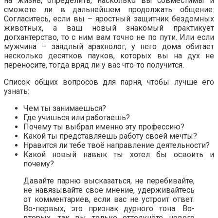
на жизнь, определить, насколько вы совместимы и
сможете ли в дальнейшем продолжать общение.
Согласитесь, если вы – яростный защитник бездомных
животных, а ваш новый знакомый практикует
догхантерство, то с ним вам точно не по пути. Или если
мужчина – заядлый арахнолог, у него дома обитает
несколько десятков пауков, которых вы на дух не
переносите, тогда вряд ли у вас что-то получится.
Список общих вопросов для парня, чтобы лучше его
узнать:
Чем ты занимаешься?
Где учишься или работаешь?
Почему ты выбрал именно эту профессию?
Какой ты представляешь работу своей мечты?
Нравится ли тебе твоё направление деятельности?
Какой новый навык ты хотел бы освоить и
почему?
Давайте парню высказаться, не перебивайте,
не навязывайте своё мнение, удерживайтесь
от комментариев, если вас не устроит ответ.
Во-первых, это признак дурного тона. Во-
вторых, так вы только оттолкнёте нового