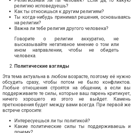
Религиозный ли ты человек? Если да, то какую
религию исповедуешь?
Как ты относишься к другим религиям?
Ты когда-нибудь принимал решения, основываясь
на религии?
Важна ли тебе религия другого человека?
Говорите о религии аккуратно, не
высказывайте негативное мнение о том или
ином направлении, чтобы не обидеть
человека.
Политические взгляды
Эта тема актуальна в любом возрасте, поэтому её нужно
обсудить сразу, чтобы потом не было конфликтов.
Любые отношения строятся на общении, а если вы
поддерживаете те силы, которые ваш парень критикует,
ничего хорошего из этого не выйдет. Камень
преткновения будет между вами всегда. При первой же
встрече спросите:
Интересуешься ли ты политикой?
Какие политические силы ты поддерживаешь и
почему?