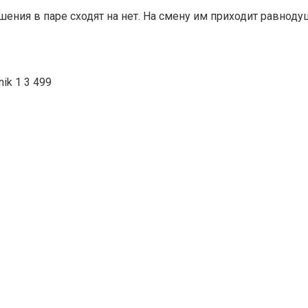
ния в паре сходят на нет. На смену им приходит равноду
nik
1
3 499