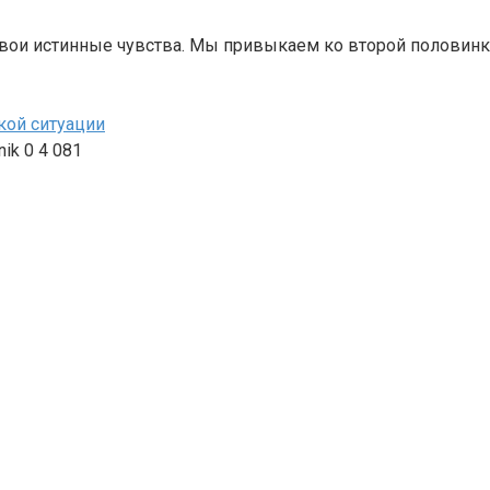
вои истинные чувства. Мы привыкаем ко второй половинк
кой ситуации
nik
0
4 081