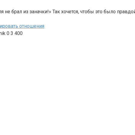
 не брал из заначки!» Так хочется, чтобы это было правдой.
мировать отношения
nik
0
3 400