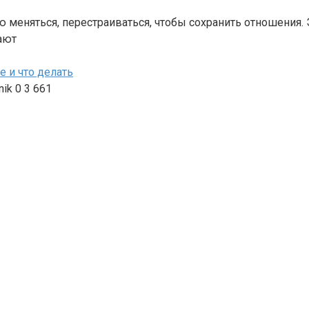
меняться, перестраиваться, чтобы сохранить отношения. Э
ают
е и что делать
nik
0
3 661