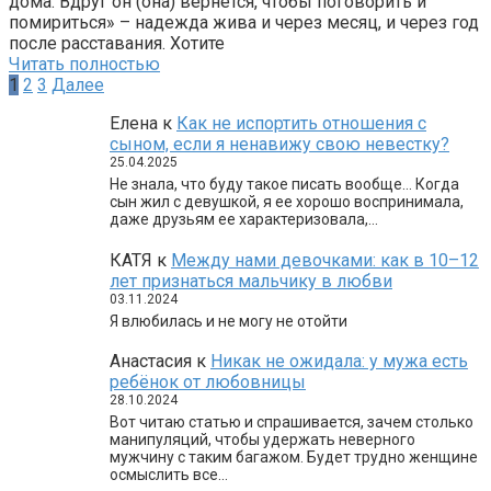
дома. Вдруг он (она) вернётся, чтобы поговорить и
помириться» – надежда жива и через месяц, и через год
после расставания. Хотите
Читать полностью
Пагинация
1
2
3
Далее
записей
Елена
к
Как не испортить отношения с
сыном, если я ненавижу свою невестку?
25.04.2025
Не знала, что буду такое писать вообще… Когда
сын жил с девушкой, я ее хорошо воспринимала,
даже друзьям ее характеризовала,…
КАТЯ
к
Между нами девочками: как в 10–12
лет признаться мальчику в любви
03.11.2024
Я влюбилась и не могу не отойти
Анастасия
к
Никак не ожидала: у мужа есть
ребёнок от любовницы
28.10.2024
Вот читаю статью и спрашивается, зачем столько
манипуляций, чтобы удержать неверного
мужчину с таким багажом. Будет трудно женщине
осмыслить все…