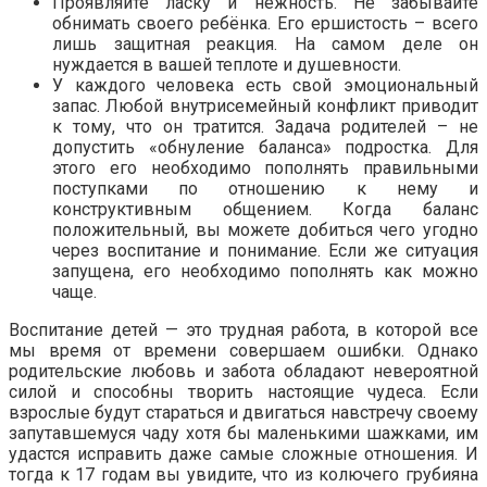
Проявляйте ласку и нежность. Не забывайте
обнимать своего ребёнка. Его ершистость – всего
лишь защитная реакция. На самом деле он
нуждается в вашей теплоте и душевности.
У каждого человека есть свой эмоциональный
запас. Любой внутрисемейный конфликт приводит
к тому, что он тратится. Задача родителей – не
допустить «обнуление баланса» подростка. Для
этого его необходимо пополнять правильными
поступками по отношению к нему и
конструктивным общением. Когда баланс
положительный, вы можете добиться чего угодно
через воспитание и понимание. Если же ситуация
запущена, его необходимо пополнять как можно
чаще.
Воспитание детей — это трудная работа, в которой все
мы время от времени совершаем ошибки. Однако
родительские любовь и забота обладают невероятной
силой и способны творить настоящие чудеса. Если
взрослые будут стараться и двигаться навстречу своему
запутавшемуся чаду хотя бы маленькими шажками, им
удастся исправить даже самые сложные отношения. И
тогда к 17 годам вы увидите, что из колючего грубияна