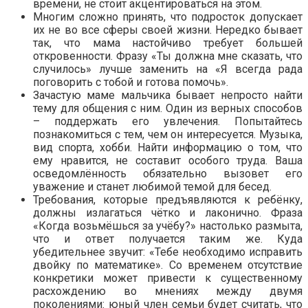
времени, не стоит акцентироваться на этом.
Многим сложно принять, что подросток допускает
их не во все сферы своей жизни. Нередко бывает
так, что мама настойчиво требует большей
откровенности. Фразу «Ты должна мне сказать, что
случилось» лучше заменить на «Я всегда рада
поговорить с тобой и готова помочь».
Зачастую маме мальчика бывает непросто найти
тему для общения с ним. Один из верных способов
– поддержать его увлечения. Попытайтесь
познакомиться с тем, чем он интересуется. Музыка,
вид спорта, хобби. Найти информацию о том, что
ему нравится, не составит особого труда. Ваша
осведомлённость обязательно вызовет его
уважение и станет любимой темой для бесед.
Требования, которые предъявляются к ребёнку,
должны излагаться чётко и лаконично. Фраза
«Когда возьмёшься за учёбу?» настолько размыта,
что и ответ получается таким же. Куда
убедительнее звучит: «Тебе необходимо исправить
двойку по математике». Со временем отсутствие
конкретики может привести к существенному
расхождению во мнениях между двумя
поколениями: юный член семьи будет считать, что