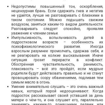
Недопустимы повышенный тон, оскорбления,
нецензурная брань. Если сдержать гнев и негатив
не удаётся, лучше не разговаривать с близкими в
таком состоянии. Можно подышать свежим
воздухом, заняться каким-то видом деятельности.
Разговаривать следует спокойно, проявляя
уважение к членам семьи.
Импульсивность, вспыльчивость детей в
подростковом возрасте – особенность их
психофизиологического развития. Иногда
взрослым разумнее промолчать, сдержав себя, и
не реагировать на колкие высказывания. Иначе
ситуация грозит перерасти в конфликт.
Обострённая чувствительность, ранимость,
плаксивость – всё это пройдёт, если мудрые
родители будут действовать правильно и не станут
провоцировать ссору обвинениями, подливая тем
самым масло в огонь.
Умение внимательно слушать – это очень важный
навык, который порой недооценивают. Когда
подросток рассказывает своей уставшей за день
матери о чём-то, и она слушает его, параллельно
занимаясь какими-то домашними делами или