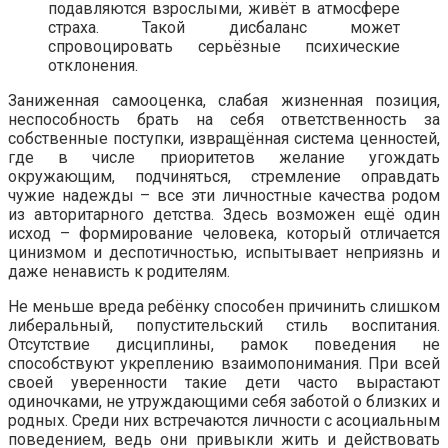
подавляются взрослыми, живёт в атмосфере
страха. Такой дисбаланс может
спровоцировать серьёзные психические
отклонения.
Заниженная самооценка, слабая жизненная позиция,
неспособность брать на себя ответственность за
собственные поступки, извращённая система ценностей,
где в числе приоритетов желание угождать
окружающим, подчиняться, стремление оправдать
чужие надежды – все эти личностные качества родом
из авторитарного детства. Здесь возможен ещё один
исход – формирование человека, который отличается
цинизмом и деспотичностью, испытывает неприязнь и
даже ненависть к родителям.
Не меньше вреда ребёнку способен причинить слишком
либеральный, попустительский стиль воспитания.
Отсутствие дисциплины, рамок поведения не
способствуют укреплению взаимопонимания. При всей
своей уверенности такие дети часто вырастают
одиночками, не утруждающими себя заботой о близких и
родных. Среди них встречаются личности с асоциальным
поведением, ведь они привыкли жить и действовать