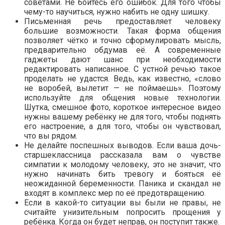
советами. Не бойтесь его ошибок. Для того чтобы
чему-то научиться, нужно набить не одну шишку.
Письменная речь предоставляет человеку
большие возможности. Такая форма общения
позволяет чётко и точно сформулировать мысль,
предварительно обдумав её. А современные
гаджеты дают шанс при необходимости
редактировать написанное. С устной речью такое
проделать не удастся. Ведь, как известно, «слово
не воробей, вылетит — не поймаешь». Поэтому
используйте для общения новые технологии.
Шутка, смешное фото, короткое интересное видео
нужны вашему ребёнку не для того, чтобы поднять
его настроение, а для того, чтобы он чувствовал,
что вы рядом.
Не делайте поспешных выводов. Если ваша дочь-
старшеклассница рассказала вам о чувстве
симпатии к молодому человеку, это не значит, что
нужно начинать бить тревогу и бояться её
неожиданной беременности. Паника и скандал не
входят в комплекс мер по её предотвращению.
Если в какой-то ситуации вы были не правы, не
считайте унизительным попросить прощения у
ребёнка. Когда он будет неправ, он поступит также.