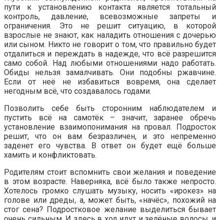
пути к установлению контакта является тотальный
контроль, давление, всевозможные запреты и
ограничения. Это не решит ситуацию, в которой
взрослые не знают, как наладить отношения с дочерью
или сыном. Никто не говорит о том, что правильно будет
отдалиться и переждать в надежде, что всё разрешится
само собой. Над любыми отношениями надо работать.
Обиды нельзя замалчивать. Они подобны ржавчине.
Если от неё не избавиться вовремя, она сделает
негодным всё, что создавалось годами.
Позволить себе быть сторонним наблюдателем и
пустить всё на самотёк – значит, заранее обречь
установление взаимопонимания на провал. Подросток
решит, что он вам безразличен, и это непременно
заденет его чувства. В ответ он будет ещё больше
хамить и конфликтовать.
Родителям стоит вспомнить свои желания и поведение
в этом возрасте. Наверняка, всё было также непросто.
Хотелось громко слушать музыку, носить «ирокез» на
голове или дреды, а, может быть, «начёс», похожий на
стог сена? Подростковое желание выделиться бывает
очень сильным. И здесь в ход идут и зелёные волосы, и