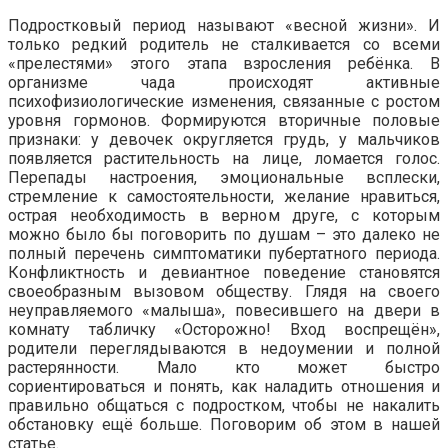
Подростковый период называют «весной жизни». И
только редкий родитель не сталкивается со всеми
«прелестями» этого этапа взросления ребёнка. В
организме чада происходят активные
психофизиологические изменения, связанные с ростом
уровня гормонов. Формируются вторичные половые
признаки: у девочек округляется грудь, у мальчиков
появляется растительность на лице, ломается голос.
Перепады настроения, эмоциональные всплески,
стремление к самостоятельности, желание нравиться,
острая необходимость в верном друге, с которым
можно было бы поговорить по душам – это далеко не
полный перечень симптоматики пубертатного периода.
Конфликтность и девиантное поведение становятся
своеобразным вызовом обществу. Глядя на своего
неуправляемого «малыша», повесившего на двери в
комнату табличку «Осторожно! Вход воспрещён»,
родители переглядываются в недоумении и полной
растерянности. Мало кто может быстро
сориентироваться и понять, как наладить отношения и
правильно общаться с подростком, чтобы не накалить
обстановку ещё больше. Поговорим об этом в нашей
статье.