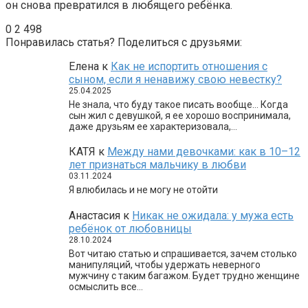
он снова превратился в любящего ребёнка.
0
2 498
Понравилась статья? Поделиться с друзьями:
Елена
к
Как не испортить отношения с
сыном, если я ненавижу свою невестку?
25.04.2025
Не знала, что буду такое писать вообще… Когда
сын жил с девушкой, я ее хорошо воспринимала,
даже друзьям ее характеризовала,…
КАТЯ
к
Между нами девочками: как в 10–12
лет признаться мальчику в любви
03.11.2024
Я влюбилась и не могу не отойти
Анастасия
к
Никак не ожидала: у мужа есть
ребёнок от любовницы
28.10.2024
Вот читаю статью и спрашивается, зачем столько
манипуляций, чтобы удержать неверного
мужчину с таким багажом. Будет трудно женщине
осмыслить все…