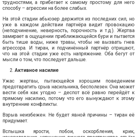
трудностями, а прибегает к самому простому для него
способу – агрессии на более слабых.
На этой стадии абьюзер держится из последних сил, но
уже в каждом действии партнёра видит провокацию
(неподчинение, неверность, порочность и т.д.). Жертва
замирает в ощущении приближающейся бури и пытается
быть тише воды, ниже травы, чтобы не вызвать гнев
агрессора. И тиран, и подчинённый партнёр отрицают,
что на этой стадии уже есть напряжение. Оба бегут от
мысли о том, что последует дальше.
Активное насилие
Ужас жертвы, пытающейся хорошим поведением
предотвратить срыв насильника, бесполезен. Она может
вести себя как угодно – деспот всё равно перейдёт к
прямому насилию, потому что его вынуждают к этому
внутренние конфликты.
Взрыв неизбежен. Не будет явной причины – тиран её
придумает.
Вспышка ярости, побои, оскорбления, крик,