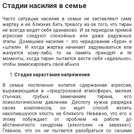
Стадии насилия в семье
Часто ситуации насилия в семье не заставляют саму
жертву и её близких бить тревогу из-за того, что тиран
не всегда ведёт себя одинаково. И за периодом прямой
агрессии следуют спокойные или даже радужные
этапы. Домашнее насилие – это чередование «бури» и
«штиля». И когда жертва начинает задумываться или
жалуется кому-либо, то на память приходят и те
моменты, когда тиран пытается вести себя «идеально»,
чтобы замаскировать свой абьюз.
Стадия нарастания напряжения
В семье постепенно копится сдержанная агрессия,
выражающаяся в «предгрозовой атмосфере», мелких
стычках, грубых замечаниях тирана, его
психологическом давлении. Деспоту нужна разрядка
своих комплексов, он ищет способ излить
накопившуюся злость на близкого. Неважно, что его к
этому побуждает: от проблем на работе до
абстинентного синдрома (алкоголик «в завязке»).
Главное, что он не пытается разобраться со своими