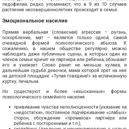
педофилии, редко упоминают, что в 9 из 10 случаев
растление несовершеннолетних происходит в семье.
Эмоциональное насилие
Прямая вербальная (словесная) агрессия – ругань,
оскорбление, мат – является только одной, самой
очевидной формой психологического абьюза. К
сожалению, в нашем обществе регулярно можно
наблюдать даже публичные сцены, в которых один из
членов семьи кричит на партнёра или ребёнка, обзывает
его и унижает. Слово ранит не меньше кулака, и
дальнейшая судьба девочки, мама которой орёт на неё
на детской площадке: «Тупая говядина!» за испачканную
куртку, печальна.
Но существуют и более «изысканные» формы
психологического семейного насилия:
прививание чувства неполноценности (указание на
«недостатки», постоянное подчёркивание «слабых»
сторон, обсуждение «промахов» партнёра или
ребёнка с посторонними и т.п.);
газлайтинг (давление и манипулирование с целью