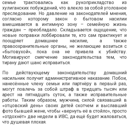
семье трактовались как рукоприкладство из
хулиганских побуждений, что влекло за собой уголовное
преследование. Но давление на законодателей мнения,
согласно которому закон о бытовом насилии
вмешивается в интимную зону – семейную жизнь
граждан – преобладало. Складывается ощущение, что
новые поправки лоббировали те, кто сам практикует и
поощряет домашнее насилие, а также
правоохранительные органы, не желающие возиться с
«бытовухой», пока она не привела к убийству.
Мотивируют смягчение законодательства тем, что
тирану дают шанс исправиться.
По действующему законодательству домашний
насильник получит административное наказание. Побои,
нанесённые члену семьи или партнёру в первый раз,
могут повлечь за собой штраф в тридцать тысяч или
арест на пятнадцать суток, а также исправительные
работы. Таким образом, мужчина, силой связавший в
«отцовский день» своих детей скотчем и выславший
фото бывшей жене, чтобы «вернуть её в стойло», просто
«отдохнёт» две недели в ИВС, да ещё будет жаловаться,
что душевая плохая.