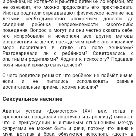
и ремнём, но когда-то и рабство детей было нормой, это
не означает, что можно продолжать его практиковать.
Иногда родители оправдывают физическое насилие над
детьми необходимостью «покрепче» донести до
сведения ребёнка неприемлемости какого-либо
поведения. Вопрос: а могут ли они честно сказать себе,
что испробовали и исчерпали все другие методы
воздействия на детей, прежде чем прибегать к крайней
мере воспитания в стиле «по попе веником»?
Разговаривали ли с ребёнком? Советовались с
опытными родителями? Ходили к психологу? Подавали
позитивный пример сыну/дочери?
С чего родители решают, что ребёнок не поймёт иначе,
если и не пытались использовать разные
воспитательные приёмы, кроме насилия?
Сексуальное насилие
Адепты устоев «Домостроя» (XVI век, тогда и
крепостных продавали поштучно и в розницу) считают,
что о принуждении к интимным отношениям между
супругами не может быть и речи, потому что жена и
муж, вступая в брак, обязуются исполнять «долг» в