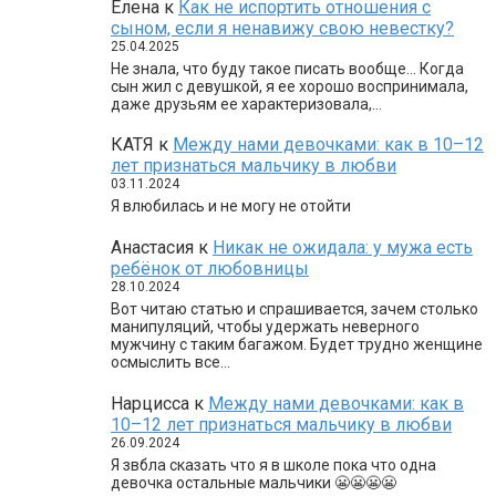
Елена
к
Как не испортить отношения с
сыном, если я ненавижу свою невестку?
25.04.2025
Не знала, что буду такое писать вообще… Когда
сын жил с девушкой, я ее хорошо воспринимала,
даже друзьям ее характеризовала,…
КАТЯ
к
Между нами девочками: как в 10–12
лет признаться мальчику в любви
03.11.2024
Я влюбилась и не могу не отойти
Анастасия
к
Никак не ожидала: у мужа есть
ребёнок от любовницы
28.10.2024
Вот читаю статью и спрашивается, зачем столько
манипуляций, чтобы удержать неверного
мужчину с таким багажом. Будет трудно женщине
осмыслить все…
Нарцисса
к
Между нами девочками: как в
10–12 лет признаться мальчику в любви
26.09.2024
Я звбла сказать что я в школе пока что одна
девочка остальные мальчики 😬😬😬😬