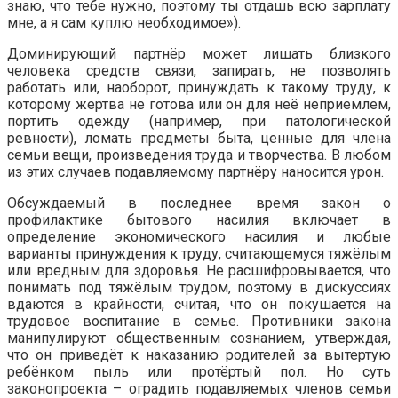
знаю, что тебе нужно, поэтому ты отдашь всю зарплату
мне, а я сам куплю необходимое»).
Доминирующий партнёр может лишать близкого
человека средств связи, запирать, не позволять
работать или, наоборот, принуждать к такому труду, к
которому жертва не готова или он для неё неприемлем,
портить одежду (например, при патологической
ревности), ломать предметы быта, ценные для члена
семьи вещи, произведения труда и творчества. В любом
из этих случаев подавляемому партнёру наносится урон.
Обсуждаемый в последнее время закон о
профилактике бытового насилия включает в
определение экономического насилия и любые
варианты принуждения к труду, считающемуся тяжёлым
или вредным для здоровья. Не расшифровывается, что
понимать под тяжёлым трудом, поэтому в дискуссиях
вдаются в крайности, считая, что он покушается на
трудовое воспитание в семье. Противники закона
манипулируют общественным сознанием, утверждая,
что он приведёт к наказанию родителей за вытертую
ребёнком пыль или протёртый пол. Но суть
законопроекта – оградить подавляемых членов семьи