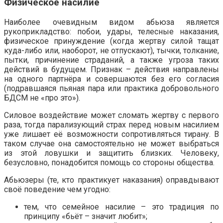
Физическое насилие
Наиболее очевидным видом абьюза является
рукоприкладство: побои, удары, телесные наказания,
физическое принуждение (когда жертву силой тащат
куда-либо или, наоборот, не отпускают), тычки, толкание,
пытки, причинение страданий, а также угроза таких
действий в будущем. Признак – действия направлены
на одного партнёра и совершаются без его согласия
(подравшаяся пьяная пара или практика добровольного
БДСМ не «про это»).
Силовое воздействие может сломать жертву с первого
раза, тогда парализующий страх перед новым насилием
уже лишает её возможности сопротивляться тирану. В
таком случае она самостоятельно не может выбраться
из этой ловушки и защитить близких. Человеку,
безусловно, понадобится помощь со стороны общества.
Абьюзеры (те, кто практикует наказания) оправдывают
своё поведение чем угодно:
тем, что семейное насилие – это традиция по
принципу «бьёт – значит любит»;