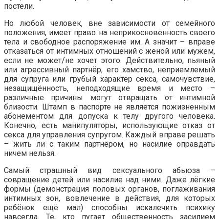
постели.
Но любой человек, вне зависимости от семейного
положения, имеет право на неприкосновенность своего
тела и свободное распоряжение им. А значит – вправе
отказаться от интимных отношений с женой или мужем,
если не может/не хочет этого. Действительно, пьяный
или агрессивный партнёр, его хамство, неприемлемый
для супруга или грубый характер секса, самочувствие,
незащищённость, неподходящие время и место –
различные причины могут отвращать от интимной
близости. Штамп в паспорте не является пожизненным
абонементом для допуска к телу другого человека.
Конечно, есть манипуляторы, использующие отказ от
секса для управления супругом. Каждый вправе решать
– жить ли с таким партнёром, но насилие оправдать
ничем нельзя.
Самый страшный вид сексуального абьюза –
совращение детей или насилие над ними. Даже лёгкие
формы (демонстрация половых органов, поглаживания
интимных зон, вовлечение в действия, для которых
ребёнок ещё мал) способны искалечить психику
навсегда. Те, кто пугает общественность засилием