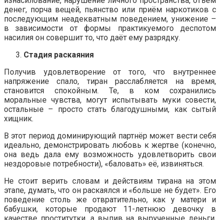
изнасилование, нарушение личного пространства, отъём
денег, порча вещей, пьянство или приём наркотиков с
последующим неадекватным поведением, унижение –
в зависимости от формы практикуемого деспотом
насилия он совершит то, что даёт ему разрядку.
Стадия раскаяния
Получив удовлетворение от того, что внутреннее
напряжение спало, тиран расслабляется на время,
становится спокойным. Те, в ком сохранились
моральные чувства, могут испытывать муки совести,
остальные – просто стать благодушными, как сытый
хищник.
В этот период доминирующий партнёр может вести себя
идеально, демонстрировать любовь к жертве (конечно,
она ведь дала ему возможность удовлетворить свои
нездоровые потребности), «баловать» её, извиняться.
Не стоит верить словам и действиям тирана на этом
этапе, думать, что он раскаялся и «больше не будет». Его
поведение столь же отвратительно, как у матери и
бабушки, которые продают 11-летнюю девочку в
качестве проститутки, а выпив на вырученные деньги,