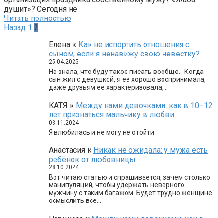
душит»? Сегодня не
Читать полностью
Пагинация
Назад
1
2
записей
Елена
к
Как не испортить отношения с
сыном, если я ненавижу свою невестку?
25.04.2025
Не знала, что буду такое писать вообще… Когда
сын жил с девушкой, я ее хорошо воспринимала,
даже друзьям ее характеризовала,…
КАТЯ
к
Между нами девочками: как в 10–12
лет признаться мальчику в любви
03.11.2024
Я влюбилась и не могу не отойти
Анастасия
к
Никак не ожидала: у мужа есть
ребёнок от любовницы
28.10.2024
Вот читаю статью и спрашивается, зачем столько
манипуляций, чтобы удержать неверного
мужчину с таким багажом. Будет трудно женщине
осмыслить все…