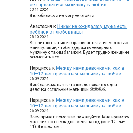
лет признаться мальчику в любви
03.11.2024
Я влюбилась и не могу не отойти
Анастасия
к
Никак не ожидала: у мужа есть
ребёнок от любовницы
28.10.2024
Вот читаю статью и спрашивается, зачем столько
манипуляций, чтобы удержать неверного
мужчину с таким багажом. Будет трудно женщине
осмыслить все…
Нарцисса
к
Между нами девочками: как в
10–12 лет признаться мальчику в любви
26.09.2024
Я звбла сказать что я в школе пока что одна
девочка остальные мальчики 😬😬😬😬
Нарцисса
к
Между нами девочками: как в
10–12 лет признаться мальчику в любви
26.09.2024
Всем привет, помогите, пожалуйста. Мне нравится
мальчик, но он младше меня на год (мне 12, ему
11). Я в шестом…