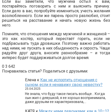
Если вы заметили, что мужчина остыл к вам,
постарайтесь поговорить с ним и выяснить причину.
Если дело в вас, попробуйте измениться, учесть желания
возлюбленного. Если же парень просто разлюбил, стоит
решиться на расставание и начать новую жизнь без
него.
Помните, что отношения между мужчиной и женщиной –
это как костёр, который перестаёт гореть, если не
подбрасывать туда дровишки. Поэтому важно работать
над ними, не пускать в них обыденность и серость. Чаще
радуйте друг друга, вносите разнообразие – и тогда
интерес будет поддерживаться долгое время.
0
3 642
Понравилась статья? Поделиться с друзьями:
Елена
к
Как не испортить отношения с
сыном, если я ненавижу свою невестку?
25.04.2025
Не знала, что буду такое писать вообще… Когда
сын жил с девушкой, я ее хорошо воспринимала,
даже друзьям ее характеризовала,…
КАТЯ
к
Между нами девочками: как в 10–12