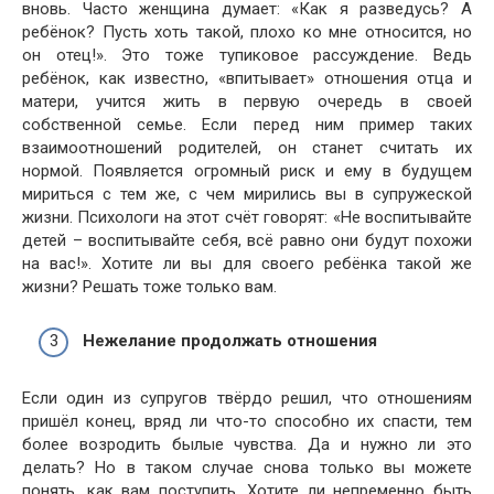
вновь. Часто женщина думает: «Как я разведусь? А
ребёнок? Пусть хоть такой, плохо ко мне относится, но
он отец!». Это тоже тупиковое рассуждение. Ведь
ребёнок, как известно, «впитывает» отношения отца и
матери, учится жить в первую очередь в своей
собственной семье. Если перед ним пример таких
взаимоотношений родителей, он станет считать их
нормой. Появляется огромный риск и ему в будущем
мириться с тем же, с чем мирились вы в супружеской
жизни. Психологи на этот счёт говорят: «Не воспитывайте
детей – воспитывайте себя, всё равно они будут похожи
на вас!». Хотите ли вы для своего ребёнка такой же
жизни? Решать тоже только вам.
Нежелание продолжать отношения
Если один из супругов твёрдо решил, что отношениям
пришёл конец, вряд ли что-то способно их спасти, тем
более возродить былые чувства. Да и нужно ли это
делать? Но в таком случае снова только вы можете
понять, как вам поступить. Хотите ли непременно быть