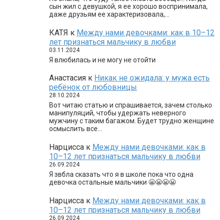
сын жил с девушкой, я ее хорошо воспринимала,
даже друзьям ее характеризовала,…
КАТЯ
к
Между нами девочками: как в 10–12
лет признаться мальчику в любви
03.11.2024
Я влюбилась и не могу не отойти
Анастасия
к
Никак не ожидала: у мужа есть
ребёнок от любовницы
28.10.2024
Вот читаю статью и спрашивается, зачем столько
манипуляций, чтобы удержать неверного
мужчину с таким багажом. Будет трудно женщине
осмыслить все…
Нарцисса
к
Между нами девочками: как в
10–12 лет признаться мальчику в любви
26.09.2024
Я звбла сказать что я в школе пока что одна
девочка остальные мальчики 😬😬😬😬
Нарцисса
к
Между нами девочками: как в
10–12 лет признаться мальчику в любви
26.09.2024