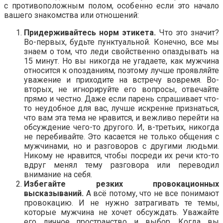
с противоположным полом, особенно если это начало
вашего знакомства или отношений:
Придерживайтесь норм этикета.
Что это значит?
Во-первых, будьте пунктуальной. Конечно, все мы
знаем о том, что леди свойственно опаздывать на
15 минут. Но вы никогда не угадаете, как мужчина
относится к опозданиям, поэтому лучше проявляйте
уважение и приходите на встречу вовремя. Во-
вторых, не игнорируйте его вопросы, отвечайте
прямо и честно. Даже если парень спрашивает что-
то неудобное для вас, лучше искренне признаться,
что вам эта тема не нравится, и вежливо перейти на
обсуждение чего-то другого. И, в-третьих, никогда
не перебивайте. Это касается не только общения с
мужчинами, но и разговоров с другими людьми.
Никому не нравится, чтобы посреди их речи кто-то
вдруг менял тему разговора или переводил
внимание на себя.
Избегайте резких провокационных
высказываний.
А всё потому, что не все понимают
провокацию. И не нужно затрагивать те темы,
которые мужчина не хочет обсуждать. Уважайте
его личное пространство и выбор. Когда вы