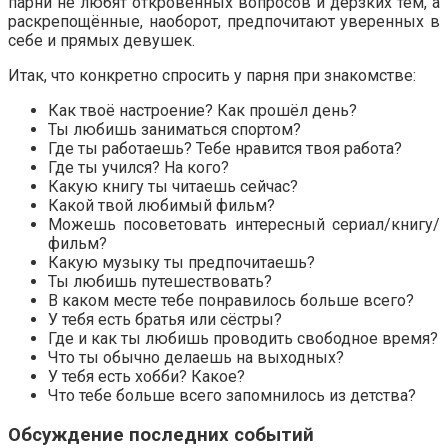
парни не любят откровенных вопросов и дерзких тем, а
раскрепощённые, наоборот, предпочитают уверенных в
себе и прямых девушек.
Итак, что конкретно спросить у парня при знакомстве:
Как твоё настроение? Как прошёл день?
Ты любишь заниматься спортом?
Где ты работаешь? Тебе нравится твоя работа?
Где ты учился? На кого?
Какую книгу ты читаешь сейчас?
Какой твой любимый фильм?
Можешь посоветовать интересный сериал/книгу/
фильм?
Какую музыку ты предпочитаешь?
Ты любишь путешествовать?
В каком месте тебе понравилось больше всего?
У тебя есть братья или сёстры?
Где и как ты любишь проводить свободное время?
Что ты обычно делаешь на выходных?
У тебя есть хобби? Какое?
Что тебе больше всего запомнилось из детства?
Обсуждение последних событий