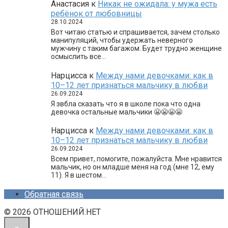
Анастасия
к
Никак не ожидала: у мужа есть
ребёнок от любовницы
28.10.2024
Вот читаю статью и спрашивается, зачем столько
манипуляций, чтобы удержать неверного
мужчину с таким багажом. Будет трудно женщине
осмыслить все…
Нарцисса
к
Между нами девочками: как в
10–12 лет признаться мальчику в любви
26.09.2024
Я звбла сказать что я в школе пока что одна
девочка остальные мальчики 😬😬😬😬
Нарцисса
к
Между нами девочками: как в
10–12 лет признаться мальчику в любви
26.09.2024
Всем привет, помогите, пожалуйста. Мне нравится
мальчик, но он младше меня на год (мне 12, ему
11). Я в шестом…
Обратная связь
© 2026 ОТНОШЕНИЙ.НЕТ