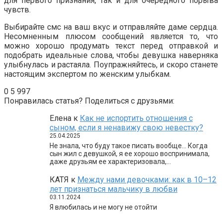
для первого признания, так и для очередного порыва
чувств.
Выбирайте смс на ваш вкус и отправляйте даме сердца.
Несомненным плюсом сообщений является то, что
можно хорошо продумать текст перед отправкой и
подобрать идеальные слова, чтобы девушка наверняка
улыбнулась и растаяла. Поупражняйтесь, и скоро станете
настоящим экспертом по женским улыбкам.
0
5 997
Понравилась статья? Поделиться с друзьями:
Елена
к
Как не испортить отношения с
сыном, если я ненавижу свою невестку?
25.04.2025
Не знала, что буду такое писать вообще… Когда
сын жил с девушкой, я ее хорошо воспринимала,
даже друзьям ее характеризовала,…
КАТЯ
к
Между нами девочками: как в 10–12
лет признаться мальчику в любви
03.11.2024
Я влюбилась и не могу не отойти