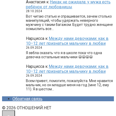
Анастасия
к
Никак не ожидала: у мужа есть
ребёнок от любовницы
28.10.2024
Вот читаю статью и спрашивается, зачем столько
манипуляций, чтобы удержать неверного
мужчину с таким багажом. Будет трудно женщине
осмыслить все…
Нарцисса
к
Между нами девочками: как в
10–12 лет признаться мальчику в любви
26.09.2024
Я звбла сказать что я в школе пока что одна
девочка остальные мальчики 😬😬😬😬
Нарцисса
к
Между нами девочками: как в
10–12 лет признаться мальчику в любви
26.09.2024
Всем привет, помогите, пожалуйста. Мне нравится
мальчик, но он младше меня на год (мне 12, ему
11). Я в шестом…
Обратная связь
© 2026 ОТНОШЕНИЙ.НЕТ