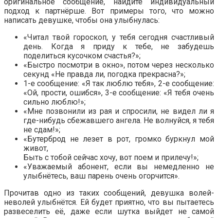
оригинальное сообщение, найдите индивидуальный
подход к партнёрше. Вот примеры того, что можно
написать девушке, чтобы она улыбнулась:
«Читал твой гороскоп, у тебя сегодня счастливый
день. Когда я приду к тебе, не забудешь
поделиться кусочком счастья?»;
«Быстро посмотри в окно», потом через несколько
секунд «Не правда ли, погодка прекрасна?»;
1-е сообщение: «Я так люблю тебя», 2-е сообщение:
«Ой, прости, ошибся», 3-е сообщение: «Я тебя очень
сильно люблю!»;
«Мне позвонили из рая и спросили, не видел ли я
где-нибудь сбежавшего ангела. Не волнуйся, я тебя
не сдам!»;
«Бутерброд не лезет в рот, громко буркнул мой
живот,
Быть с тобой сейчас хочу, вот поем и прилечу!»;
«Уважаемый абонент, если вы немедленно не
улыбнётесь, ваш парень очень огорчится».
Прочитав одно из таких сообщений, девушка волей-
неволей улыбнётся. Ей будет приятно, что вы пытаетесь
развеселить её, даже если шутка выйдет не самой