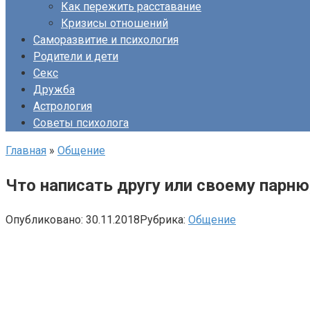
Как пережить расставание
Кризисы отношений
Саморазвитие и психология
Родители и дети
Секс
Дружба
Астрология
Советы психолога
Главная
»
Общение
Что написать другу или своему парн
Опубликовано:
30.11.2018
Рубрика:
Общение