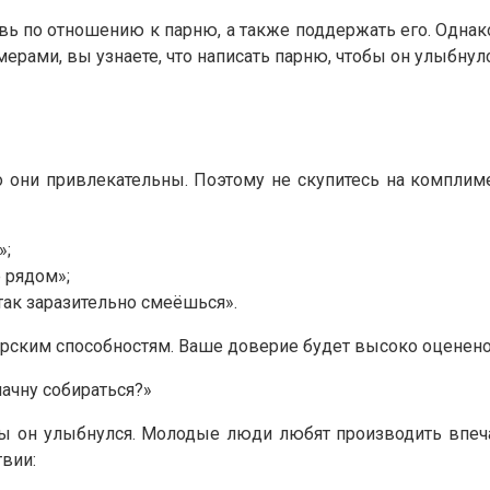
по отношению к парню, а также поддержать его. Однако
ми, вы узнаете, что написать парню, чтобы он улыбнулся
то они привлекательны. Поэтому не скупитесь на компл
»;
 рядом»;
 так заразительно смеёшься».
рским способностям. Ваше доверие будет высоко оценено 
начну собираться?»
бы он улыбнулся. Молодые люди любят производить впеча
твии: