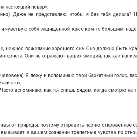
ня настоящий повар»;
нно). Даже не представляю, чтобы я без тебя делала? Н
ой я чувствую себя защищённой, как с кем-то большим, н
е, нежное пожелание хорошего сна. Оно должно быть кр
 интернета. Они не отражают ваших эмоций, так как нап
человека). Я лежу и вспоминаю твой бархатный голос, ла
най это»;
 Часто вспоминаю, как ты спишь рядом, когда смотрю на т
вы от природы, поэтому отправить парню откровенное со
но вызывает в вашем сознании трепетные чувства по отн