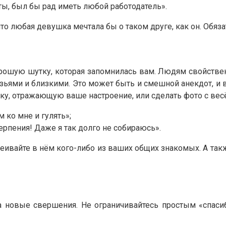
ты, был бы рад иметь любой работодатель».
то любая девушка мечтала бы о таком друге, как он. Обяза
хорошую шутку, которая запомнилась вам. Людям свойств
узьями и близкими. Это может быть и смешной анекдот, и в
у, отражающую ваше настроение, или сделать фото с весё
 ко мне и гулять»;
ерпения! Даже я так долго не собираюсь».
меивайте в нём кого-либо из ваших общих знакомых. А та
а новые свершения. Не ограничивайтесь простым «спасиб