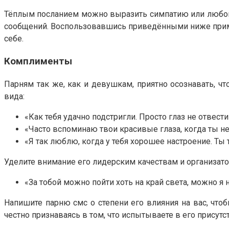
Тёплым посланием можно выразить симпатию или любовь 
сообщений. Воспользовавшись приведёнными ниже примера
себе.
Комплименты
Парням так же, как и девушкам, приятно осознавать, ч
вида:
«Как тебя удачно подстригли. Просто глаз не отвести
«Часто вспоминаю твои красивые глаза, когда ты не
«Я так люблю, когда у тебя хорошее настроение. Ты
Уделите внимание его лидерским качествам и организато
«За тобой можно пойти хоть на край света, можно я 
Напишите парню смс о степени его влияния на вас, что
честно признаваясь в том, что испытываете в его присутс