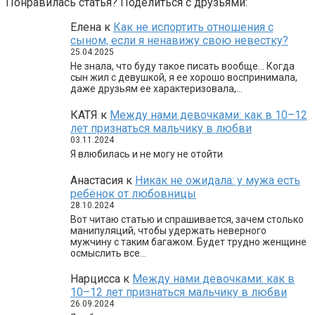
Понравилась статья? Поделиться с друзьями:
Елена
к
Как не испортить отношения с
сыном, если я ненавижу свою невестку?
25.04.2025
Не знала, что буду такое писать вообще… Когда
сын жил с девушкой, я ее хорошо воспринимала,
даже друзьям ее характеризовала,…
КАТЯ
к
Между нами девочками: как в 10–12
лет признаться мальчику в любви
03.11.2024
Я влюбилась и не могу не отойти
Анастасия
к
Никак не ожидала: у мужа есть
ребёнок от любовницы
28.10.2024
Вот читаю статью и спрашивается, зачем столько
манипуляций, чтобы удержать неверного
мужчину с таким багажом. Будет трудно женщине
осмыслить все…
Нарцисса
к
Между нами девочками: как в
10–12 лет признаться мальчику в любви
26.09.2024