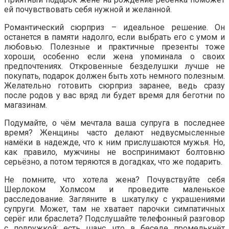
ей почувствовать себя нужной и желанной.
Романтический сюрприз – идеальное решение. Он
останется в памяти надолго, если выбрать его с умом и
любовью. Полезные и практичные презенты тоже
хороши, особенно если жена упоминала о своих
предпочтениях. Откровенные безделушки лучше не
покупать, подарок должен быть хоть немного полезным.
Желательно готовить сюрприз заранее, ведь сразу
после родов у вас вряд ли будет время для беготни по
магазинам.
Подумайте, о чём мечтала ваша супруга в последнее
время? Женщины часто делают недвусмысленные
намёки в надежде, что к ним прислушаются мужья. Но,
как правило, мужчины не воспринимают болтовню
серьёзно, а потом теряются в догадках, что же подарить.
Не помните, что хотела жена? Почувствуйте себя
Шерлоком Холмсом и проведите маленькое
расследование. Загляните в шкатулку с украшениями
супруги. Может, там не хватает парочки симпатичных
серёг или браслета? Подслушайте телефонный разговор
с подружкой: есть шанс, что в беседе промелькнёт