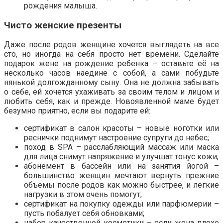
рождения малыша.
Чисто женские презенты
Даже после родов женщине хочется выглядеть на все
сто, но иногда на себя просто нет времени. Сделайте
подарок жене на рождение ребенка – оставьте её на
несколько часов наедине с собой, а сами побудьте
нянькой долгожданному сыну. Она не должна забывать
о себе, ей хочется ухаживать за своим телом и лицом и
любить себя, как и прежде. Новоявленной маме будет
безумно приятно, если вы подарите ей:
сертификат в салон красоты – новые ноготки или
реснички поднимут настроение супруги до небес;
поход в SPA – расслабляющий массаж или маска
для лица снимут напряжение и улучшат тонус кожи;
абонемент в бассейн или на занятия йогой –
большинство женщин мечтают вернуть прежние
объёмы после родов как можно быстрее, и лёгкие
нагрузки в этом очень помогут;
сертификат на покупку одежды или парфюмерии –
пусть побалует себя обновками;
набор качественной косметики – если жена плохо