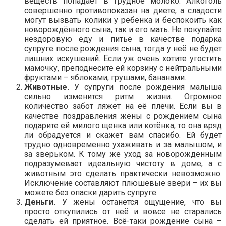
веществ попадает в грудное молоко. Алкоголь
совершенно противопоказан на диете, а сладости
могут вызвать колики у ребёнка и беспокоить как
новорождённого сына, так и его мать. Не покупайте
нездоровую еду и питьё в качестве подарка
супруге после рождения сына, тогда у неё не будет
лишних искушений. Если уж очень хотите угостить
мамочку, преподнесите ей корзину с нейтральными
фруктами – яблоками, грушами, бананами.
Животные.
У супруги после рождения малыша
сильно изменится ритм жизни. Огромное
количество забот ляжет на её плечи. Если вы в
качестве поздравления жены с рождением сына
подарите ей милого щенка или котёнка, то она вряд
ли обрадуется и скажет вам спасибо. Ей будет
трудно одновременно ухаживать и за малышом, и
за зверьком. К тому же уход за новорождённым
подразумевает идеальную чистоту в доме, а с
животным это сделать практически невозможно.
Исключение составляют плюшевые звери – их вы
можете без опаски дарить супруге.
Деньги.
У жены останется ощущение, что вы
просто откупились от неё и вовсе не старались
сделать ей приятное. Всё-таки рождение сына –