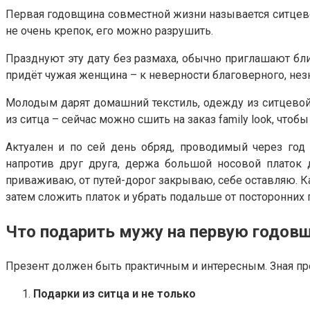
Первая годовщина совместной жизни называется ситцевой 
не очень крепок, его можно разрушить.
Празднуют эту дату без размаха, обычно приглашают бли
придёт чужая женщина – к неверности благоверного, не
Молодым дарят домашний текстиль, одежду из ситцевой 
из ситца – сейчас можно сшить на заказ family look, что
Актуален и по сей день обряд, проводимый через го
напротив друг друга, держа большой носовой платок д
приваживаю, от путей-дорог закрываю, себе оставляю. Как
затем сложить платок и убрать подальше от посторонних г
Что подарить мужу на первую годов
Презент должен быть практичным и интересным. Зная пре
Подарки из ситца и не только