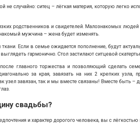
не случайно: ситец – лёгкая материя, которую легко испор
зких родственников и свидетелей. Малознакомых людей л
знакомый мужчина – жена будет изменять.
ткани. Если в семье ожидается пополнение, будут актуал
бы выглядеть гармонично. Стол застилают ситцевой скатерть
д после главного торжества и позволяющий сделать се
иагонально за края, завязать на них 2 крепких узла, 
 узел завязан, так и мы вместе связаны! Вместе быть – др
лаз.
щину свадьбы?
дпочтения и характер дорогого человека, вы с лёгкостью 