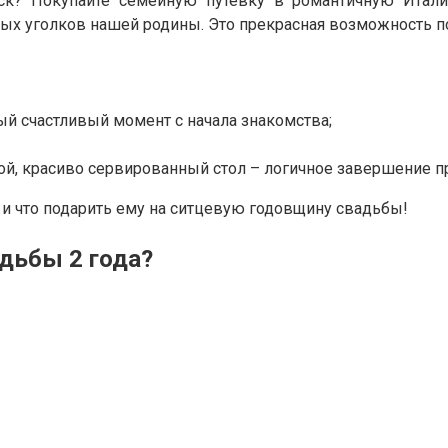
уск? Покупайте семейную путёвку в романтичную Итал
ых уголков нашей родины. Это прекрасная возможность по
ый счастливый момент с начала знакомства;
й, красиво сервированный стол – логичное завершение п
 и что подарить ему на ситцевую годовщину свадьбы!
дьбы 2 года?