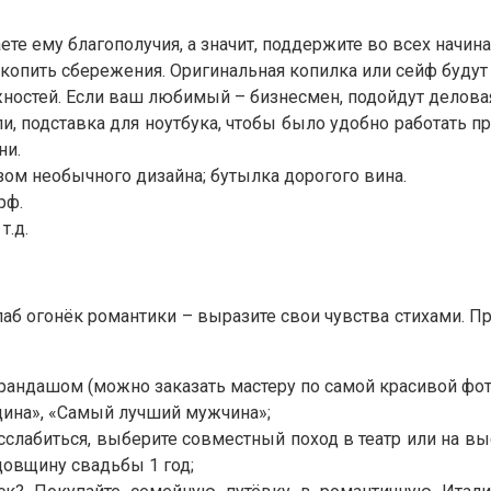
те ему благополучия, а значит, поддержите во всех начина
опить сбережения. Оригинальная копилка или сейф будут к
остей. Если ваш любимый – бизнесмен, подойдут деловая 
и, подставка для ноутбука, чтобы было удобно работать п
ни.
ом необычного дизайна; бутылка дорогого вина.
рф.
т.д.
лаб огонёк романтики – выразите свои чувства стихами. П
рандашом (можно заказать мастеру по самой красивой фот
щина», «Самый лучший мужчина»;
сслабиться, выберите совместный поход в театр или на вы
довщину свадьбы 1 год;