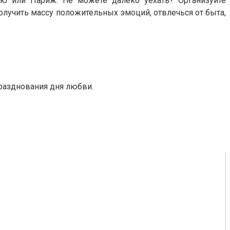
ию или Париж. Не можете далеко уехать? Организуйте
лучить массу положительных эмоций, отвлечься от быта,
разднования дня любви.