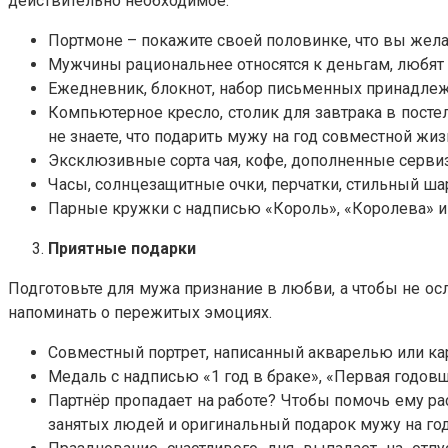
действительно необходимое:
Портмоне – покажите своей половинке, что вы желае
Мужчины рациональнее относятся к деньгам, любят к
Ежедневник, блокнот, набор письменных принадлежн
Компьютерное кресло, столик для завтрака в постел
не знаете, что подарить мужу на год совместной жиз
Эксклюзивные сорта чая, кофе, дополненные сервиз
Часы, солнцезащитные очки, перчатки, стильный ша
Парные кружки с надписью «Король», «Королева» и 
Приятные подарки
Подготовьте для мужа признание в любви, а чтобы не ос
напоминать о пережитых эмоциях.
Совместный портрет, написанный акварелью или ка
Медаль с надписью «1 год в браке», «Первая годов
Партнёр пропадает на работе? Чтобы помочь ему ра
занятых людей и оригинальный подарок мужу на го