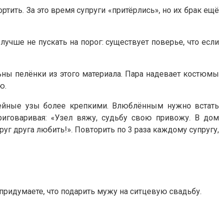
тить. За это время супруги «притёрлись», но их брак ещё
учше не пускать на порог: существует поверье, что если
ьны пелёнки из этого материала. Пара надевает костюмы
ю.
мейные узы более крепкими. Влюблённым нужно встать
приговаривая: «Узел вяжу, судьбу свою привожу. В дом
уг друга любить!». Повторить по 3 раза каждому супругу,
придумаете, что подарить мужу на ситцевую свадьбу.