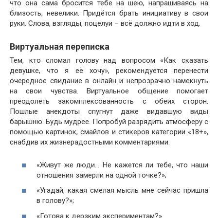
что она сама бросится тебе на шею, напрашиваясь на
близость, невелики. Придётся брать инициативу в свои
руки. Слова, взгляды, поцелуи – всё должно идти в ход.
Виртуальная переписка
Тем, кто сломал голову над вопросом «Как сказать
девушке, что я её хочу», рекомендуется перенести
очередное свидание в онлайн и непрозрачно намекнуть
на свои чувства. Виртуальное общение помогает
преодолеть закомплексованность с обеих сторон.
Пошлые анекдоты спугнут даже видавшую виды
барышню. Будь мудрее. Попробуй разрядить атмосферу с
помощью картинок, смайлов и стикеров категории «18+»,
снабдив их жизнерадостными комментариями:
«Живут же люди… Не кажется ли тебе, что наши
отношения замерли на одной точке?»;
«Угадай, какая смелая мысль мне сейчас пришла
в голову?»;
«Готова к дерзким экспериментам?».