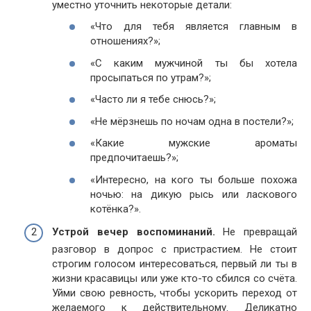
уместно уточнить некоторые детали:
«Что для тебя является главным в
отношениях?»;
«С каким мужчиной ты бы хотела
просыпаться по утрам?»;
«Часто ли я тебе снюсь?»;
«Не мёрзнешь по ночам одна в постели?»;
«Какие мужские ароматы
предпочитаешь?»;
«Интересно, на кого ты больше похожа
ночью: на дикую рысь или ласкового
котёнка?».
Устрой вечер воспоминаний.
Не превращай
разговор в допрос с пристрастием. Не стоит
строгим голосом интересоваться, первый ли ты в
жизни красавицы или уже кто-то сбился со счёта.
Уйми свою ревность, чтобы ускорить переход от
желаемого к действительному. Деликатно