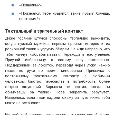
«Пошалим?»;
«Признайся, тебе нравятся такие позы? Хочешь,
повторим?».
Тактильный и зрительный контакт
Даже горячие штучки способны терпеливо выжидать,
когда нужный мужчина первым проявит интерес к их
роскошной талии и упругим бёдрам. Не жди напрасно, что
тебя начнут «обрабатывать». Переходи в наступление.
Приучай избранницу к своему телу постепенно.
Поддерживай за локоток, переводя через лужу, нежно
гладь по руке во время киносеанса. Привычка к
постоянному тактильному контакту с любимым
человеком быстро перерастёт в потребность более
острых ощущений. Барышня не против, когда ты
обнимаешь за талию? Пора закрепить результат.
Наверняка, если твои ладони окажутся чуть ниже, тебя
никто не остановит.
Не забывай почаще заглядывать в глаза своей даме.