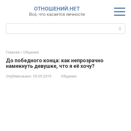
Перейти
ОТНОШЕНИЙ.НЕТ
к
Всё, что касается личности
контенту
Поиск:
Главная
»
Общение
До победного конца: как непрозрачно
намекнуть девушке, что я её хочу?
Опубликовано:
05.05.2019
Общение