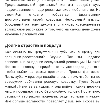
Продолжительный зрительный контакт создаёт ауру
недосказанности, подогревая женское любопытство. Не
стесняйся открыто любоваться физическими
достоинствами своей красотки. Нескромный взгляд,
брошенный на зону декольте спутницы, красноречивее
всяких слов расскажет о том, чего на самом деле хочет
мужчина в расцвете сил.
Долгие страстные поцелуи
Как обычно вы целуетесь? В губы или в щёчку при
прощании-расставании? Скучно! Так ты надолго
зависнешь в ожидании сексуальной революции. Никакой
барышне в голову не придёт, что ты уже созрел для того,
чтобы выйти за рамки протокола. Прояви фантазию!
Язык, зубы – природа позаботилась о том, чтобы ты во
всеоружии соблазнял роковую красотку. Пусть будет
жарко! Лизни её за ушком, и она поймёт, какие дерзкие
мысли посещают твою беспокойную голову. Постепенно
расширяй географию поцелуев. Будь терпелив и нежен.
Чем больше вольностей позволяет дама, тем скорее вы