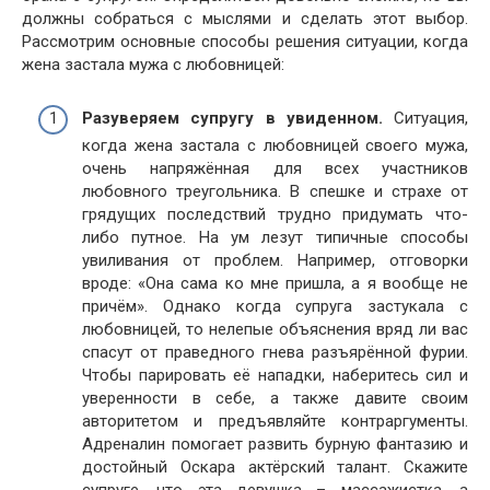
должны собраться с мыслями и сделать этот выбор.
Рассмотрим основные способы решения ситуации, когда
жена застала мужа с любовницей:
Разуверяем супругу в увиденном.
Ситуация,
когда жена застала с любовницей своего мужа,
очень напряжённая для всех участников
любовного треугольника. В спешке и страхе от
грядущих последствий трудно придумать что-
либо путное. На ум лезут типичные способы
увиливания от проблем. Например, отговорки
вроде: «Она сама ко мне пришла, а я вообще не
причём». Однако когда супруга застукала с
любовницей, то нелепые объяснения вряд ли вас
спасут от праведного гнева разъярённой фурии.
Чтобы парировать её нападки, наберитесь сил и
уверенности в себе, а также давите своим
авторитетом и предъявляйте контраргументы.
Адреналин помогает развить бурную фантазию и
достойный Оскара актёрский талант. Скажите
супруге, что эта девушка – массажистка, а