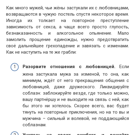
Как много мужей, чьи жёны застукали их с любовницами,
возвращаются в чужую постель спустя некоторое время.
Иногда их толкает на повторное преступление
зависимость от секса, а чаще всего просто глупость,
безнаказанность и алкогольное опьянение. Мало
замолить прощение единожды, нужно предотвратить
своё дальнейшее грехопадение и завязать с изменами.
Как не наступить на те же грабли:
Разорвите отношения с любовницей.
Если
жена застукала мужа за изменой, то она, как
минимум, ждёт от него прекращения общения с
любовницей, даже дружеского. Ликвидируйте
соблазн: заблокируйте везде, где только можно,
вашу партнёршу и не выходите на связь с ней, как
бы этого ни хотелось. Скорее всего, вас будет
тянуть на повторные приключения, но на то вы и
мужчина – сильный и волевой, не поддающийся
соблазнам.
Учитесь на своих ошибках и решайте