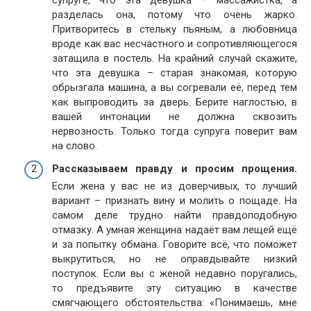
разделась она, потому что очень жарко.
Притворитесь в стельку пьяным, а любовница
вроде как вас несчастного и сопротивляющегося
затащила в постель. На крайний случай скажите,
что эта девушка – старая знакомая, которую
обрызгала машина, а вы согревали её, перед тем
как выпроводить за дверь. Берите наглостью, в
вашей интонации не должна сквозить
нервозность. Только тогда супруга поверит вам
на слово.
Рассказываем правду и просим прощения.
Если жена у вас не из доверчивых, то лучший
вариант – признать вину и молить о пощаде. На
самом деле трудно найти правдоподобную
отмазку. А умная женщина надаёт вам лещей ещё
и за попытку обмана. Говорите всё, что поможет
выкрутиться, но не оправдывайте низкий
поступок. Если вы с женой недавно поругались,
то предъявите эту ситуацию в качестве
смягчающего обстоятельства: «Понимаешь, мне