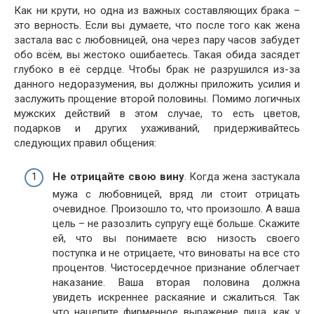
Как ни крути, но одна из важных составляющих брака –
это верность. Если вы думаете, что после того как жена
застала вас с любовницей, она через пару часов забудет
обо всём, вы жестоко ошибаетесь. Такая обида засядет
глубоко в её сердце. Чтобы брак не разрушился из-за
данного недоразумения, вы должны приложить усилия и
заслужить прощение второй половины. Помимо логичных
мужских действий в этом случае, то есть цветов,
подарков и других ухаживаний, придерживайтесь
следующих правил общения:
Не отрицайте свою вину
. Когда жена застукала
мужа с любовницей, вряд ли стоит отрицать
очевидное. Произошло то, что произошло. А ваша
цель – не разозлить супругу ещё больше. Скажите
ей, что вы понимаете всю низость своего
поступка и не отрицаете, что виноваты на все сто
процентов. Чистосердечное признание облегчает
наказание. Ваша вторая половина должна
увидеть искреннее раскаяние и сжалиться. Так
что нацепите фирменное выражение лица, как у