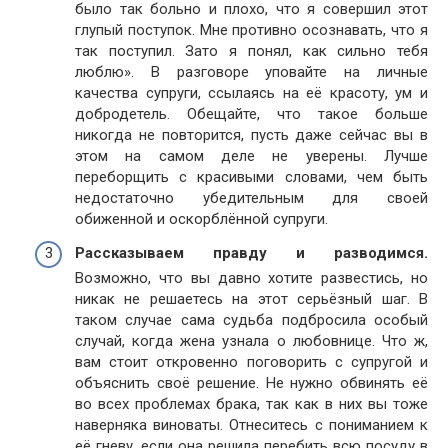
было так больно и плохо, что я совершил этот
глупый поступок. Мне противно осознавать, что я
так поступил. Зато я понял, как сильно тебя
люблю». В разговоре уповайте на личные
качества супруги, ссылаясь на её красоту, ум и
добродетель. Обещайте, что такое больше
никогда не повторится, пусть даже сейчас вы в
этом на самом деле не уверены. Лучше
переборщить с красивыми словами, чем быть
недостаточно убедительным для своей
обиженной и оскорблённой супруги.
Рассказываем правду и разводимся.
Возможно, что вы давно хотите развестись, но
никак не решаетесь на этот серьёзный шаг. В
таком случае сама судьба подбросила особый
случай, когда жена узнала о любовнице. Что ж,
вам стоит откровенно поговорить с супругой и
объяснить своё решение. Не нужно обвинять её
во всех проблемах брака, так как в них вы тоже
наверняка виноваты. Отнеситесь с пониманием к
её гневу, если она решила перебить всю посуду в