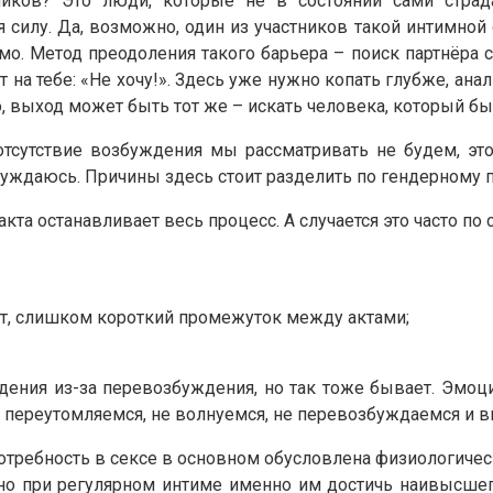
ов? Это люди, которые не в состоянии сами страдат
силу. Да, возможно, один из участников такой интимной
мо. Метод преодоления такого барьера – поиск партнёра
т на тебе: «Не хочу!». Здесь уже нужно копать глубже, а
ьно, выход может быть тот же – искать человека, который 
тсутствие возбуждения мы рассматривать не будем, это
збуждаюсь. Причины здесь стоит разделить по гендерному 
а останавливает весь процесс. А случается это часто п
т, слишком короткий промежуток между актами;
ждения из-за перевозбуждения, но так тоже бывает. Эмо
е переутомляемся, не волнуемся, не перевозбуждаемся и 
требность в сексе в основном обусловлена физиологическ
а, но при регулярном интиме именно им достичь наивыс