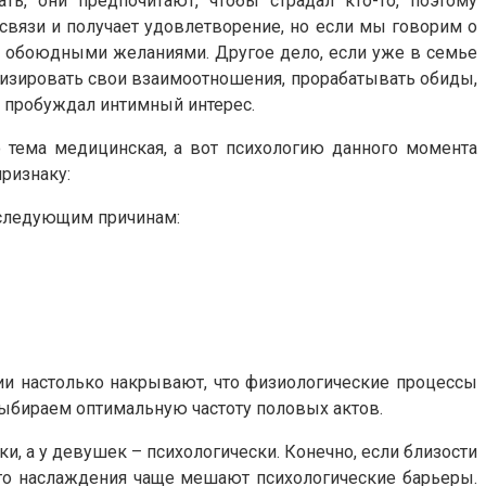
ь, они предпочитают, чтобы страдал кто-то, поэтому
 связи и получает удовлетворение, но если мы говорим о
 с обоюдными желаниями. Другое дело, если уже в семье
нализировать свои взаимоотношения, прорабатывать обиды,
бы пробуждал интимный интерес.
 тема медицинская, а вот психологию данного момента
признаку:
о следующим причинам:
ции настолько накрывают, что физиологические процессы
выбираем оптимальную частоту половых актов.
и, а у девушек – психологически. Конечно, если близости
шего наслаждения чаще мешают психологические барьеры.