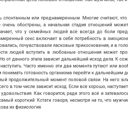
 спонтанным или преднамеренным. Многие считают, что 
ё очень обострены, а начальная стадия отношений может
ачает, что у семейных людей всё всегда до боли предс
намеренный секс включает в себя потребность в эмоциона
вались, почувствовали ласковые прикосновения, и в голо
сти людей вступить в любовные отношения может пройти
. Но от данного этапа зависит дальнейший исход дела. К с
аступить. Часто именно эти два момента путают или вообщ
 понимать готовность организма перейти к дальнейшим д
мый продолжительный момент половой связи. На него вли
всего в том числе зависит исход. Если всё хорошо, наступае
довольствия. Как говорится, ради этого всё и затевалос
амый короткий. Кстати говоря, несмотря на то, что мужч
ова их физиология.