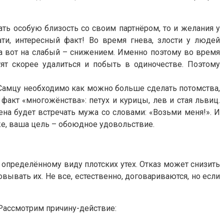
ать особую близость со своим партнёром, то и желания у
ти, интересный факт! Во время гнева, злости у людей
а вот на слабый – снижением. Именно поэтому во время
ят скорее удалиться и побыть в одиночестве. Поэтому
 Самцу необходимо как можно больше сделать потомства,
акт «многожёнства»: петух и курицы, лев и стая львиц.
жена будет встречать мужа со словами: «Возьми меня!». И
же, ваша цель – обоюдное удовольствие.
 к определённому виду плотских утех. Отказ может снизить
ывать их. Не все, естественно, договариваются, но если
 Рассмотрим причину-действие: