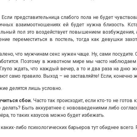
. Если представительница слабого пола не будет чувствов
ичных взаимоотношениях ей будет нужна близость. Кста
сильный пол это воздействует повышением возбуждения, 
ние переместиться в постель, тогда как девушки захот
лено, что мужчинам секс нужен чаще. Ну, сами посудите.
аботится. Поэтому в животном мире мы часто наблюдаем ф
. Глупо ждать, что каждый вечер, а то и два раза на дню 
ют само правило. Выход – не заставляйте! Если, конечно 
кие делятся лишь условно.
учиться сбои.
Часто так происходит, если кто-то не готов
делать? Быть аккуратнее с нововведениями либо согласов
ёра, то таких казусов можно будет избежать.
каких-либо психологических барьеров тут обиднее всего.