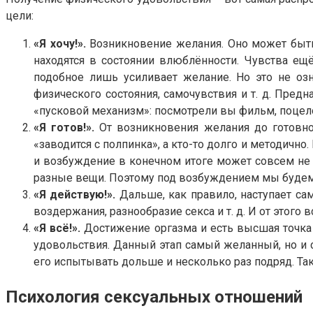
цели:
«Я хочу!».
Возникновение желания. Оно может быть
находятся в состоянии влюблённости. Чувства ещ
подобное лишь усиливает желание. Но это не озн
физического состояния, самочувствия и т. д. Пред
«пусковой механизм»: посмотрели вы фильм, поцело
«Я готов!».
От возникновения желания до готовно
«заводится с полпинка», а кто-то долго и методично
и возбуждение в конечном итоге может совсем не н
разные вещи. Поэтому под возбуждением мы будем
«Я действую!».
Дальше, как правило, наступает са
воздержания, разнообразие секса и т. д. И от этого 
«Я всё!».
Достижение оргазма и есть высшая точка у
удовольствия. Данный этап самый желанный, но и с
его испытывать дольше и несколько раз подряд. Так
Психология сексуальных отношений