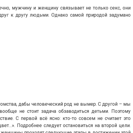
нечно, мужчину и женщину связывает не только секс, они
друг к другу людьми. Однако самой природой задумано
томства, дабы человеческий род не вымер. С другой – мы
ообще не стоит задача обзаводиться детьми. Поэтому
ие. С первой всё ясно: кто-то совсем не считает это
цвет…». Подробнее следует остановиться на второй цели.
 и женщины проходят следующие этапы в достижении этой