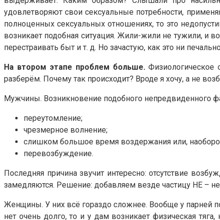
выдерживает. Каким образом? Слышали про насильник
удовлетворяют свои сексуальные потребности, применяя 
полноценных сексуальных отношениях, то это недопусти
возникает подобная ситуация. Жили-жили не тужили, и во
перестраивать быт и т. д. Но зачастую, как это ни печал
На втором этапе проблем больше.
Физиологическое о
разберём. Почему так происходит? Вроде я хочу, а не во
Мужчины. Возникновение подобного непредвиденного факт
переутомление;
чрезмерное волнение;
слишком большое время воздержания или, наоборо
перевозбуждение.
Последняя причина звучит интересно: отсутствие возбу
замедляются. Решение: добавляем везде частицу НЕ – н
Женщины. У них всё гораздо сложнее. Вообще у парней по
нет очень долго, то и у дам возникает физическая тяг