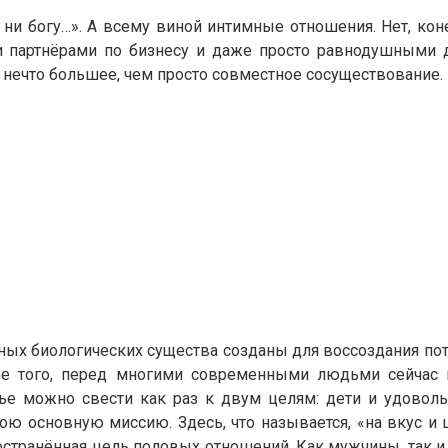
 ни богу…». А всему виной интимные отношения. Нет, ко
 партнёрами по бизнесу и даже просто равнодушными 
 нечто большее, чем просто совместное сосуществование.
ных биологических существа созданы для воссоздания по
е того, перед многими современными людьми сейчас в
можно свести как раз к двум целям: дети и удовольств
ю основную миссию. Здесь, что называется, «на вкус и 
остранённая цель половых отношений. Как мужчины, так