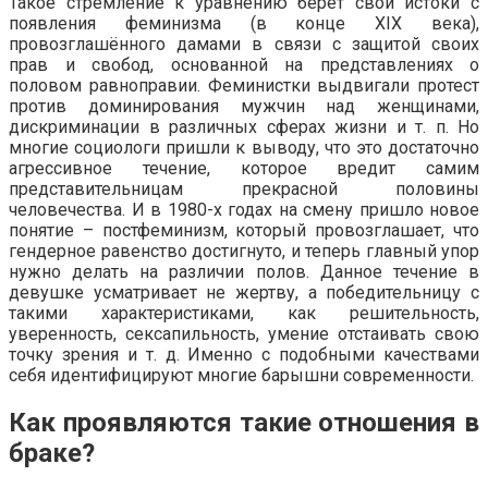
Такое стремление к уравнению берёт свои истоки с
появления феминизма (в конце XIX века),
провозглашённого дамами в связи с защитой своих
прав и свобод, основанной на представлениях о
половом равноправии. Феминистки выдвигали протест
против доминирования мужчин над женщинами,
дискриминации в различных сферах жизни и т. п. Но
многие социологи пришли к выводу, что это достаточно
агрессивное течение, которое вредит самим
представительницам прекрасной половины
человечества. И в 1980-х годах на смену пришло новое
понятие – постфеминизм, который провозглашает, что
гендерное равенство достигнуто, и теперь главный упор
нужно делать на различии полов. Данное течение в
девушке усматривает не жертву, а победительницу с
такими характеристиками, как решительность,
уверенность, сексапильность, умение отстаивать свою
точку зрения и т. д. Именно с подобными качествами
себя идентифицируют многие барышни современности.
Как проявляются такие отношения в
браке?