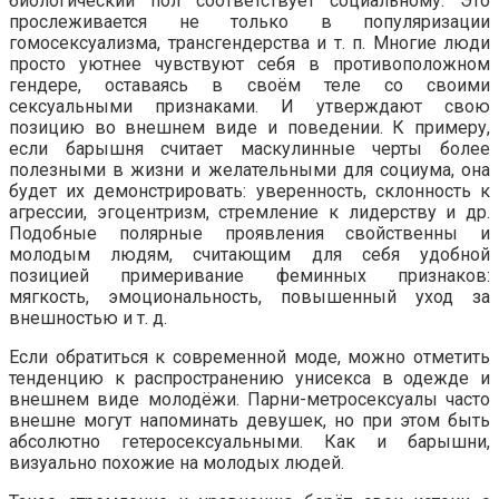
биологический пол соответствует социальному. Это
прослеживается не только в популяризации
гомосексуализма, трансгендерства и т. п. Многие люди
просто уютнее чувствуют себя в противоположном
гендере, оставаясь в своём теле со своими
сексуальными признаками. И утверждают свою
позицию во внешнем виде и поведении. К примеру,
если барышня считает маскулинные черты более
полезными в жизни и желательными для социума, она
будет их демонстрировать: уверенность, склонность к
агрессии, эгоцентризм, стремление к лидерству и др.
Подобные полярные проявления свойственны и
молодым людям, считающим для себя удобной
позицией примеривание феминных признаков:
мягкость, эмоциональность, повышенный уход за
внешностью и т. д.
Если обратиться к современной моде, можно отметить
тенденцию к распространению унисекса в одежде и
внешнем виде молодёжи. Парни-метросексуалы часто
внешне могут напоминать девушек, но при этом быть
абсолютно гетеросексуальными. Как и барышни,
визуально похожие на молодых людей.