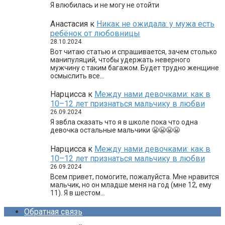
Я влюбилась и не могу не отойти
Анастасия
к
Никак не ожидала: у мужа есть
ребёнок от любовницы
28.10.2024
Вот читаю статью и спрашивается, зачем столько
манипуляций, чтобы удержать неверного
мужчину с таким багажом. Будет трудно женщине
осмыслить все…
Нарцисса
к
Между нами девочками: как в
10–12 лет признаться мальчику в любви
26.09.2024
Я звбла сказать что я в школе пока что одна
девочка остальные мальчики 😬😬😬😬
Нарцисса
к
Между нами девочками: как в
10–12 лет признаться мальчику в любви
26.09.2024
Всем привет, помогите, пожалуйста. Мне нравится
мальчик, но он младше меня на год (мне 12, ему
11). Я в шестом…
Обратная связь