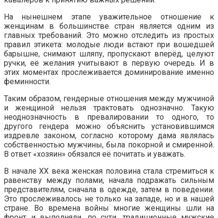
На нынешнем этапе уважительное отношение к
женщинам в большинстве стран является одним из
главных требований. Это можно отследить из простых
правил этикета: молодые люди встают при вошедшей
барышне, снимают шляпу, пропускают вперёд, целуют
ручки, её желания учитывают в первую очередь. И в
этих моментах прослеживается доминирование именно
феминности.
Таким образом, гендерные отношения между мужчиной
и женщиной нельзя трактовать однозначно. Такую
неоднозначность в превалировании то одного, то
другого гендера можно объяснить установившимся
издревле законом, согласно которому дама являлась
собственностью мужчины, была покорной и смиренной.
В ответ «хозяин» обязался её почитать и уважать.
В начале ХХ века женская половина стала стремиться к
равенству между полами, начала подражать сильным
представителям, сначала в одежде, затем в поведении.
Это прослеживалось не только на западе, но и в нашей
стране. Во времена войны многие женщины шли на
фронт и выполняли, по сути, традиционные мужские