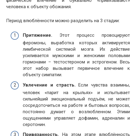
физическое влечение и буквально «привязывают»
человека к объекту обожания.
Период влюблённости можно разделить на 3 стадии:
Притяжение.
Этот процесс провоцируют
феромоны, выработка которых активируется
лимбической системой мозга. Их действие
усиливается мужскими и женскими половыми
гормонами – тестостероном и эстрогеном. Весь
этот набор вызывает первичное влечение к
объекту симпатии.
Увлечение и страсть.
Если чувства взаимны,
человек «парит на крыльях» и испытывает
сильнейший эмоциональный подъём, не может
сосредоточиться на работе и бытовых вопросах,
постоянно думает о возлюбленном. Этими
ощущениями управляет дофамин, адреналин и
серотонин.
Привязанность.
На этом этапе влюблённость