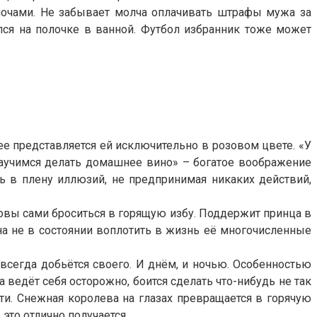
л ночами. Не забывает молча оплачивать штрафы мужа за
ся на полочке в ванной. Футбол избранник тоже может
ее представляется ей исключительно в розовом цвете. «У
Научимся делать домашнее вино» – богатое воображение
ь в плену иллюзий, не предпринимая никаких действий,
товы сами броситься в горящую избу. Поддержит принца в
а не в состоянии воплотить в жизнь её многочисленные
всегда добьётся своего. И днём, и ночью. Особенностью
ведёт себя осторожно, боится сделать что-нибудь не так
сти. Снежная королева на глазах превращается в горячую
это отлично получается.