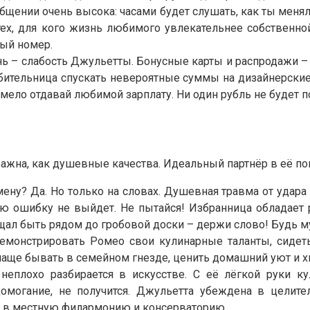
 общении очень высока: часами будет слушать, как ты мен
 тех, для кого жизнь любимого увлекательнее собственно
ный номер.
нь – слабость Джульетты. Бонусные карты и распродажи – 
юбительница спускать невероятные суммы на дизайнерские
ело отдавай любимой зарплату. Ни один рубль не будет п
 важна, как душевные качества. Идеальный партнёр в её п
ену? Да. Но только на словах. Душевная травма от удара 
ю ошибку не выйдет. Не пытайся! Избранница обладает р
ещал быть рядом до гробовой доски – держи слово! Будь м
емонстрировать Ромео свои кулинарные таланты, сидет
: чаще бывать в семейном гнезде, ценить домашний уют и 
неплохо разбирается в искусстве. С её лёгкой руки к
едомогание, не получится. Джульетта убеждена в целит
а в местную филармонию и консерваторию.