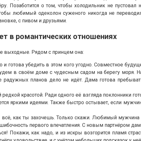
нёру. Позаботится о том, чтобы холодильник не пустова
чтобы любимый одеколон суженого никогда не переводил
новке, с пивом и друзьями.
ет в романтических отношениях
 выходные. Рядом с принцем она:
о и готова убедить в этом кого угодно. Совместное будущ
 будем в своём доме с чудесным садом на берегу моря. 
е радужных планов дело не идёт. Дама готова пребыват
й редкой красотой. Ради одного её взгляда поклонники го
тся яркими идеями. Также быстро остывает, если мужчин
т всё, как ты захочешь. Только скажи. Любимый мужчина 
шибочность первого впечатления. С новым партнёром дама 
ься! Покажи, как надо, и из искры возгорится пламя стра
нёру удовольствие, и с учётом небольших подсказок у неё 