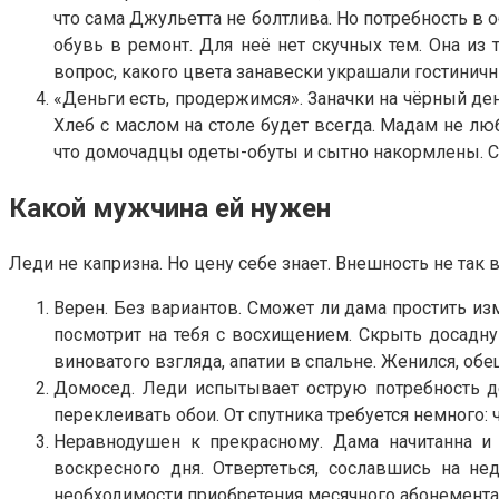
что сама Джульетта не болтлива. Но потребность в
обувь в ремонт. Для неё нет скучных тем. Она из
вопрос, какого цвета занавески украшали гостинич
«Деньги есть, продержимся». Заначки на чёрный де
Хлеб с маслом на столе будет всегда. Мадам не л
что домочадцы одеты-обуты и сытно накормлены. См
Какой мужчина ей нужен
Леди не капризна. Но цену себе знает. Внешность не так
Верен. Без вариантов. Сможет ли дама простить изм
посмотрит на тебя с восхищением. Скрыть досадну
виноватого взгляда, апатии в спальне. Женился, об
Домосед. Леди испытывает острую потребность д
переклеивать обои. От спутника требуется немного
Неравнодушен к прекрасному. Дама начитанна и 
воскресного дня. Отвертеться, сославшись на н
необходимости приобретения месячного абонемент