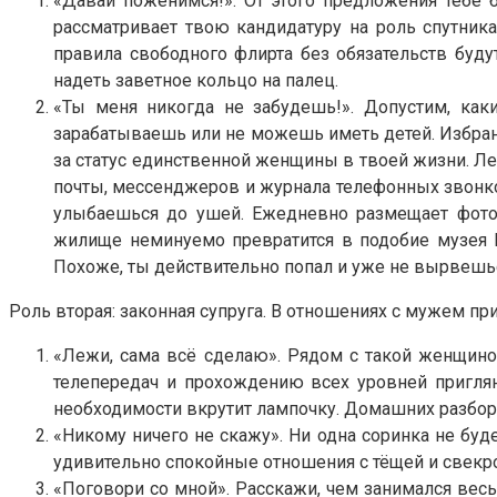
«Давай поженимся!». От этого предложения тебе 
рассматривает твою кандидатуру на роль спутника
правила свободного флирта без обязательств буд
надеть заветное кольцо на палец.
«Ты меня никогда не забудешь!». Допустим, как
зарабатываешь или не можешь иметь детей. Избранн
за статус единственной женщины в твоей жизни. Л
почты, мессенджеров и журнала телефонных звонко
улыбаешься до ушей. Ежедневно размещает фотоп
жилище неминуемо превратится в подобие музея По
Похоже, ты действительно попал и уже не вырвешьс
Роль вторая: законная супруга. В отношениях с мужем п
«Лежи, сама всё сделаю». Рядом с такой женщино
телепередач и прохождению всех уровней приглян
необходимости вкрутит лампочку. Домашних разборо
«Никому ничего не скажу». Ни одна соринка не буд
удивительно спокойные отношения с тёщей и свекро
«Поговори со мной». Расскажи, чем занимался весь