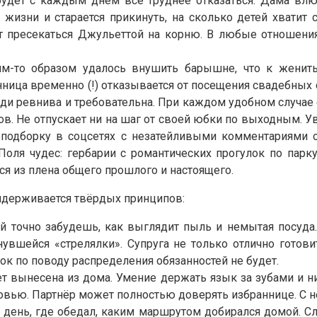
будет с каждым днём всё труднее отказаться. Дама влю
 жизни и старается прикинуть, на сколько детей хватит
ут пресекаться Джульеттой на корню. В любые отношени
им-то образом удалось внушить барышне, что к женитьб
ица временно (!) отказывается от посещения свадебных с
еди ревнива и требовательна. При каждом удобном случае
в. Не отпускает ни на шаг от своей юбки по выходным. У
одборку в соцсетях с незатейливыми комментариями о 
ля чудес: гербарии с романтических прогулок по парку,
я из плена общего прошлого и настоящего.
ридерживается твёрдых принципов:
й точно забудешь, как выглядит пыль и немытая посуда
увшейся «стрелялки». Супруга не только отлично готови
к по поводу распределения обязанностей не будет.
ет вынесена из дома. Умение держать язык за зубами и н
вью. Партнёр может полностью доверять избраннице. С не
 день, где обедал, каким маршрутом добирался домой. Сл