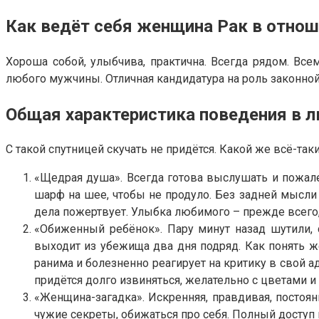
Как ведёт себя женщина Рак в отно
Хороша собой, улыбчива, практична. Всегда рядом. Все
любого мужчины. Отличная кандидатура на роль законной
Общая характеристика поведения в 
С такой спутницей скучать не придётся. Какой же всё-так
«Щедрая душа». Всегда готова выслушать и пожале
шарф на шее, чтобы не продуло. Без задней мысли
дела пожертвует. Улыбка любимого – прежде всего,
«Обиженный ребёнок». Пару минут назад шутили, с
выходит из убежища два дня подряд. Как понять 
ранима и болезненно реагирует на критику в свой а
придётся долго извиняться, желательно с цветами и 
«Женщина-загадка». Искренняя, правдивая, постоя
чужие секреты, обижаться про себя. Полный досту