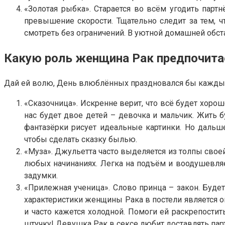
«Золотая рыбка». Старается во всём угодить парт
превышение скорости. Тщательно следит за тем, 
смотреть без ограничений. В уютной домашней обста
Какую роль женщина Рак предпочита
Дай ей волю, День влюблённых праздновался бы каждые
«Сказочница». Искренне верит, что всё будет хорош
нас будет двое детей – девочка и мальчик. Жить
фантазёрки рисует идеальные картинки. Но дальш
чтобы сделать сказку былью.
«Муза». Джульетта часто выделяется из толпы свое
любых начинаниях. Легка на подъём и воодушевляе
задумки.
«Прилежная ученица». Слово принца – закон. Буде
характеристики женщины Рака в постели является о
и часто кажется холодной. Помоги ей раскрепостит
штучку! Девушка Рак в сексе любит доставлять парт