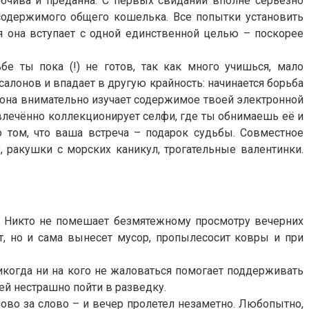
бчива и преданна. С первых свиданий вполне серьёзно
 содержимого общего кошелька. Все попытки установить
я она вступает с одной единственной целью – поскорее
е ты пока (!) не готов, так как много учишься, мало
алонов и впадает в другую крайность: начинается борьба
 она внимательно изучает содержимое твоей электронной
влечённо коллекционирует селфи, где ты обнимаешь её и
том, что ваша встреча – подарок судьбы. Совместное
 ракушки с морских каникул, трогательные валентинки.
. Никто не помешает безмятежному просмотру вечерних
т, но и сама вынесет мусор, пропылесосит ковры и при
икогда ни на кого не жаловаться помогает поддерживать
й нестрашно пойти в разведку.
ово за слово – и вечер пролетел незаметно. Любопытно,