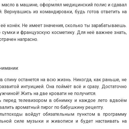
ял масло в машине, оформлял медицинский полис и сдавал
й. Вернувшись из командировки, будь готов ответить на
её конёк. Не имеет значения, сколько ты зарабатываешь.
 сумки и французскую косметику. Для неё важнее знать,
отрачен напрасно.
онимании:
в спину останется на всю жизнь. Никогда, как раньше, не
азвитой интуицией. Она поймёт всё и сразу. Достаточно
ужчиной! Жить на две кровати не получится.
ь перед телевизором в обнимку и каждое лето вдвоём
хвалить ароматный пирог по бабушкину рецепту.
ультпоходы войдут обязательным пунктом в программу
ельной силе музыки и живописи и будет настаивать на