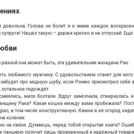
шениях
м довольна. Голова не болит и к маме каждое воскресе
 супруги! Нашёл такую – держи крепко и не отпускай. Ещё
любви
и разной она может быть, эта удивительная женщина Рак:
ть любимого мужчину. С удовольствием станет для него 
 забудет про модную шубу, если Ромео присмотрел себе а
 остальное подождёт.
меялись, мило болтали. Вдруг замолчала, отвернулась и
женщину Рака? Какая кошка между вами пробежала? Поста
дрес, в том числе конструктивную. Камни в её огород кида
на коленях.
нно на связи. Думаешь, перед тобой открытая книга? Оши
п к панцирю получит лишь проверенный и надёжный товар