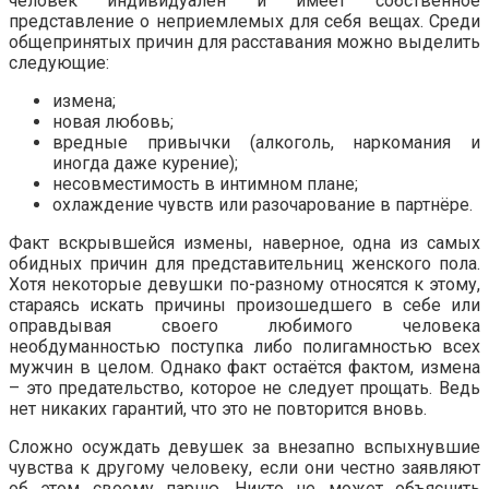
человек индивидуален и имеет собственное
представление о неприемлемых для себя вещах. Среди
общепринятых причин для расставания можно выделить
следующие:
измена;
новая любовь;
вредные привычки (алкоголь, наркомания и
иногда даже курение);
несовместимость в интимном плане;
охлаждение чувств или разочарование в партнёре.
Факт вскрывшейся измены, наверное, одна из самых
обидных причин для представительниц женского пола.
Хотя некоторые девушки по-разному относятся к этому,
стараясь искать причины произошедшего в себе или
оправдывая своего любимого человека
необдуманностью поступка либо полигамностью всех
мужчин в целом. Однако факт остаётся фактом, измена
– это предательство, которое не следует прощать. Ведь
нет никаких гарантий, что это не повторится вновь.
Сложно осуждать девушек за внезапно вспыхнувшие
чувства к другому человеку, если они честно заявляют
об этом своему парню. Никто не может объяснить