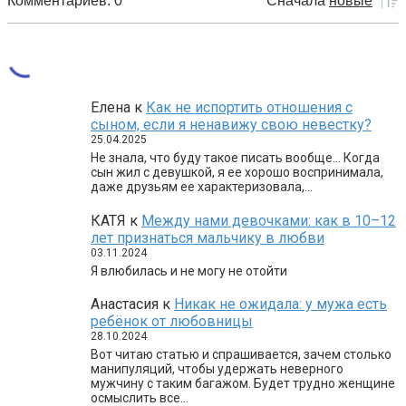
Комментариев: 0
Сначала
новые
Елена
к
Как не испортить отношения с
сыном, если я ненавижу свою невестку?
25.04.2025
Не знала, что буду такое писать вообще… Когда
сын жил с девушкой, я ее хорошо воспринимала,
даже друзьям ее характеризовала,…
КАТЯ
к
Между нами девочками: как в 10–12
лет признаться мальчику в любви
03.11.2024
Я влюбилась и не могу не отойти
Анастасия
к
Никак не ожидала: у мужа есть
ребёнок от любовницы
28.10.2024
Вот читаю статью и спрашивается, зачем столько
манипуляций, чтобы удержать неверного
мужчину с таким багажом. Будет трудно женщине
осмыслить все…