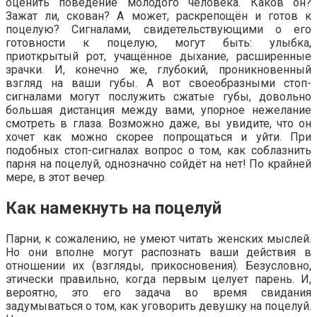
оценить поведение молодого человека. Каков он?
Зажат ли, скован? А может, раскрепощён и готов к
поцелую? Сигналами, свидетельствующими о его
готовности к поцелую, могут быть: улыбка,
приоткрытый рот, учащённое дыхание, расширенные
зрачки. И, конечно же, глубокий, проникновенный
взгляд на ваши губы. А вот своеобразными стоп-
сигналами могут послужить сжатые губы, довольно
большая дистанция между вами, упорное нежелание
смотреть в глаза. Возможно даже, вы увидите, что он
хочет как можно скорее попрощаться и уйти. При
подобных стоп-сигналах вопрос о том, как соблазнить
парня на поцелуй, однозначно сойдёт на нет! По крайней
мере, в этот вечер.
Как намекнуть на поцелуй
Парни, к сожалению, не умеют читать женских мыслей.
Но они вполне могут распознать ваши действия в
отношении их (взгляды, прикосновения). Безусловно,
этически правильно, когда первым целует парень. И,
вероятно, это его задача во время свидания
задумываться о том, как уговорить девушку на поцелуй.