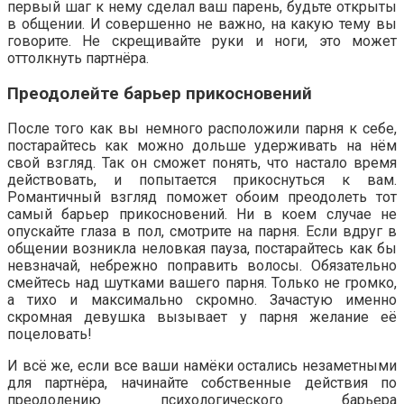
первый шаг к нему сделал ваш парень, будьте открыты
в общении. И совершенно не важно, на какую тему вы
говорите. Не скрещивайте руки и ноги, это может
оттолкнуть партнёра.
Преодолейте барьер прикосновений
После того как вы немного расположили парня к себе,
постарайтесь как можно дольше удерживать на нём
свой взгляд. Так он сможет понять, что настало время
действовать, и попытается прикоснуться к вам.
Романтичный взгляд поможет обоим преодолеть тот
самый барьер прикосновений. Ни в коем случае не
опускайте глаза в пол, смотрите на парня. Если вдруг в
общении возникла неловкая пауза, постарайтесь как бы
невзначай, небрежно поправить волосы. Обязательно
смейтесь над шутками вашего парня. Только не громко,
а тихо и максимально скромно. Зачастую именно
скромная девушка вызывает у парня желание её
поцеловать!
И всё же, если все ваши намёки остались незаметными
для партнёра, начинайте собственные действия по
преодолению психологического барьера