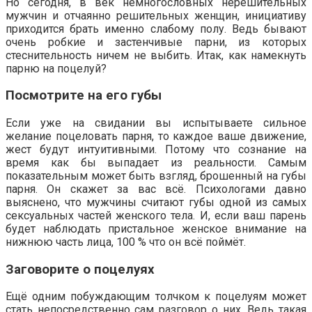
Но сегодня, в век немногословных нерешительных
мужчин и отчаянно решительных женщин, инициативу
приходится брать именно слабому полу. Ведь бывают
очень робкие и застенчивые парни, из которых
стеснительность ничем не выбить. Итак, как намекнуть
парню на поцелуй?
Посмотрите на его губы
Если уже на свидании вы испытываете сильное
желание поцеловать парня, то каждое ваше движение,
жест будут интуитивными. Потому что сознание на
время как бы выпадает из реальности. Самым
показательным может быть взгляд, брошенный на губы
парня. Он скажет за вас всё. Психологами давно
выяснено, что мужчины считают губы одной из самых
сексуальных частей женского тела. И, если ваш парень
будет наблюдать пристальное женское внимание на
нижнюю часть лица, 100 % что он всё поймёт.
Заговорите о поцелуях
Ещё одним побуждающим толчком к поцелуям может
стать непосредственно сам разговор о них. Ведь такая