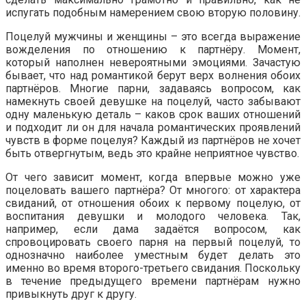
испугать подобным намерением свою вторую половину.
Поцелуй мужчины и женщины – это всегда выражение
вожделения по отношению к партнёру. Момент,
который наполнен невероятными эмоциями. Зачастую
бывает, что над романтикой берут верх волнения обоих
партнёров. Многие парни, задаваясь вопросом, как
намекнуть своей девушке на поцелуй, часто забывают
одну маленькую деталь – каков срок ваших отношений
и подходит ли он для начала романтических проявлений
чувств в форме поцелуя? Каждый из партнёров не хочет
быть отвергнутым, ведь это крайне неприятное чувство.
От чего зависит момент, когда впервые можно уже
поцеловать вашего партнёра? От многого: от характера
свиданий, от отношения обоих к первому поцелую, от
воспитания девушки и молодого человека. Так,
например, если дама задаётся вопросом, как
спровоцировать своего парня на первый поцелуй, то
однозначно наиболее уместным будет делать это
именно во время второго-третьего свидания. Поскольку
в течение предыдущего времени партнёрам нужно
привыкнуть друг к другу.