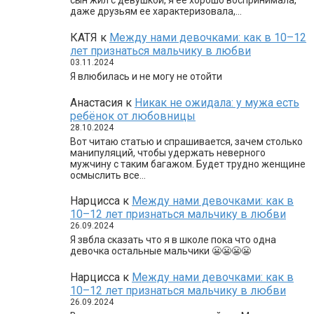
сын жил с девушкой, я ее хорошо воспринимала,
даже друзьям ее характеризовала,…
КАТЯ
к
Между нами девочками: как в 10–12
лет признаться мальчику в любви
03.11.2024
Я влюбилась и не могу не отойти
Анастасия
к
Никак не ожидала: у мужа есть
ребёнок от любовницы
28.10.2024
Вот читаю статью и спрашивается, зачем столько
манипуляций, чтобы удержать неверного
мужчину с таким багажом. Будет трудно женщине
осмыслить все…
Нарцисса
к
Между нами девочками: как в
10–12 лет признаться мальчику в любви
26.09.2024
Я звбла сказать что я в школе пока что одна
девочка остальные мальчики 😬😬😬😬
Нарцисса
к
Между нами девочками: как в
10–12 лет признаться мальчику в любви
26.09.2024