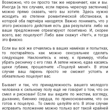
Возможно, что он просто так же нервничает, как и вы.
Иногда (в тех случаях, если парень чересчур застенчив)
можно прямо сказать, чего вы хотите. Здесь нужно
исходить из степени романтической обстановки, в
которой оба партнёра находятся. Важно понимать, что у
этого рискового действия есть два результата: либо на
ваше предложение отреагируют позитивно. И, скорее
всего, вас поцелуют! Либо вам скажут «Нет!», и тогда
это фиаско.
Если вы всё же отчаялись в ваших намёках и попытках,
то постарайтесь как можно сексуальнее сделать
следующее. Наклонитесь к нему, к примеру, чтобы
убрать ресничку с его глаз. А затем нежно, едва касаясь
щеки губами, прошепчите: «Поцелуй меня!». В этом
случае ваш парень просто не сможет устоять и
обязательно поцелует вас.
Бывает и так, что принадлежность вашего молодого
человека к сильному полу ещё не говорит о том, что он
смел и рискован! Если вы видите по жестам, взгляду,
дыханию, биению сердца, по прикосновениям, что он
готов к поцелую… То смело целуйте его. В этом случае
исправить положение можно только вот такой крайней