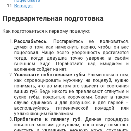
поцеловать
Выводы
Предварительная подготовка
Как подготовиться к первому поцелую:
Расслабьтесь.
Постарайтесь не волноваться,
думая о том, как намекнуть парню, чтобы он вас
поцеловал. Чаще всего уверенность достигается
тогда, когда девушка точно уверена в своём
внешнем виде. Поработайте над имиджем и
волнение сойдёт на нет.
Увлажните собственные губы.
Размышляя о том,
как спровоцировать мужчину на поцелуй, нужно
понимать, что во многом это зависит от состояния
ваших губ. Ведь никого не привлекают стянутые и
сухие губы, покрытые корочками. Совет в таком
случае одинаков и для девушек, и для парней –
воспользуйтесь гигиенической помадой или
увлажняющим бальзамом.
Прибегните к пилингу губ.
Данная процедура
известна многим девушкам, поскольку помогает
очистить и увлажнить нежную кожу, сохранить