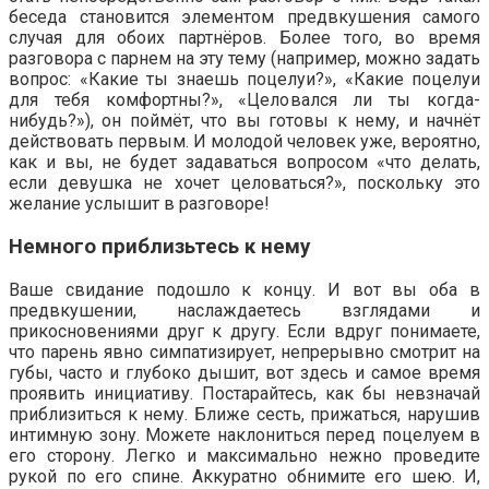
беседа становится элементом предвкушения самого
случая для обоих партнёров. Более того, во время
разговора с парнем на эту тему (например, можно задать
вопрос: «Какие ты знаешь поцелуи?», «Какие поцелуи
для тебя комфортны?», «Целовался ли ты когда-
нибудь?»), он поймёт, что вы готовы к нему, и начнёт
действовать первым. И молодой человек уже, вероятно,
как и вы, не будет задаваться вопросом «что делать,
если девушка не хочет целоваться?», поскольку это
желание услышит в разговоре!
Немного приблизьтесь к нему
Ваше свидание подошло к концу. И вот вы оба в
предвкушении, наслаждаетесь взглядами и
прикосновениями друг к другу. Если вдруг понимаете,
что парень явно симпатизирует, непрерывно смотрит на
губы, часто и глубоко дышит, вот здесь и самое время
проявить инициативу. Постарайтесь, как бы невзначай
приблизиться к нему. Ближе сесть, прижаться, нарушив
интимную зону. Можете наклониться перед поцелуем в
его сторону. Легко и максимально нежно проведите
рукой по его спине. Аккуратно обнимите его шею. И,