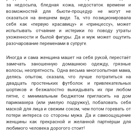
за недосыпа, бледная кожа, недостаток времени и
возможностей для бьюти-процедур не могут не
сказаться на внешнем виде. Та, что позиционировала
себя как «первую красавицу» и «принцессу», может
испытывать отчаяние и истерики по поводу утраты
ухоженности и былой фигуры. Да и муж может ощутить
разочарование переменами в супруге.
Иногда и сама женщина машет на себя рукой, перестаёт
замечать заношенную домашнюю одежду, грязные
волосы, неопрятность. Одна весьма многоопытная мама,
делясь опытом, сказала, что лучше потратиться на
двадцать простеньких футболок и привлекательных
шортиков и безжалостно выкидывать их при любом
пятне, с минимальным бюджетом пригласить на дом
парикмахера (или умелую подружку), побаловать себя
маской для лица и свежим соком, чем потом горевать от
потери интереса со стороны мужа. Да и самоощущение
женщины как прекрасной и желанной партнёрши для
любимого человека дорогого стоит!