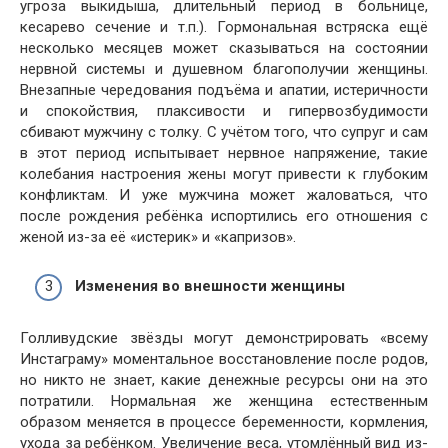
угроза выкидыша, длительный период в больнице,
кесарево сечение и т.п.). Гормональная встряска ещё
несколько месяцев может сказываться на состоянии
нервной системы и душевном благополучии женщины.
Внезапные чередования подъёма и апатии, истеричности
и спокойствия, плаксивости и гипервозбудимости
сбивают мужчину с толку. С учётом того, что супруг и сам
в этот период испытывает нервное напряжение, такие
колебания настроения жены могут привести к глубоким
конфликтам. И уже мужчина может жаловаться, что
после рождения ребёнка испортились его отношения с
женой из-за её «истерик» и «капризов».
Изменения во внешности женщины
Голливудские звёзды могут демонстрировать «всему
Инстаграму» моментальное восстановление после родов,
но никто не знает, какие денежные ресурсы они на это
потратили. Нормальная же женщина естественным
образом меняется в процессе беременности, кормления,
ухода за ребёнком. Увеличение веса, утомлённый вид из-