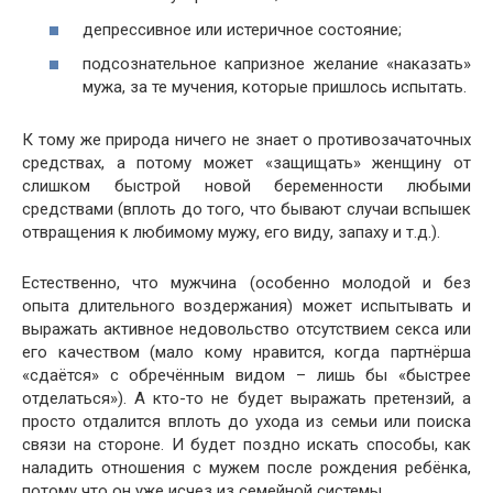
депрессивное или истеричное состояние;
подсознательное капризное желание «наказать»
мужа, за те мучения, которые пришлось испытать.
К тому же природа ничего не знает о противозачаточных
средствах, а потому может «защищать» женщину от
слишком быстрой новой беременности любыми
средствами (вплоть до того, что бывают случаи вспышек
отвращения к любимому мужу, его виду, запаху и т.д.).
Естественно, что мужчина (особенно молодой и без
опыта длительного воздержания) может испытывать и
выражать активное недовольство отсутствием секса или
его качеством (мало кому нравится, когда партнёрша
«сдаётся» с обречённым видом – лишь бы «быстрее
отделаться»). А кто-то не будет выражать претензий, а
просто отдалится вплоть до ухода из семьи или поиска
связи на стороне. И будет поздно искать способы, как
наладить отношения с мужем после рождения ребёнка,
потому что он уже исчез из семейной системы.