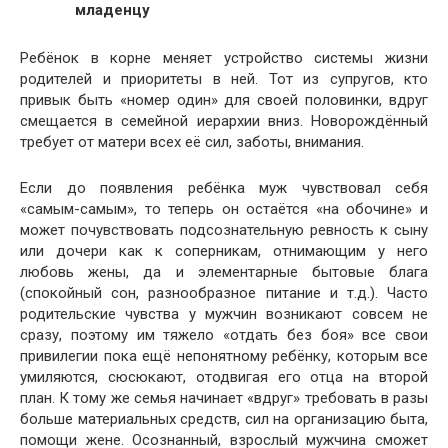
младенцу
Ребёнок в корне меняет устройство системы жизни
родителей и приоритеты в ней. Тот из супругов, кто
привык быть «номер один» для своей половинки, вдруг
смещается в семейной иерархии вниз. Новорождённый
требует от матери всех её сил, заботы, внимания.
Если до появления ребёнка муж чувствовал себя
«самым-самым», то теперь он остаётся «на обочине» и
может почувствовать подсознательную ревность к сыну
или дочери как к соперникам, отнимающим у него
любовь жены, да и элементарные бытовые блага
(спокойный сон, разнообразное питание и т.д.). Часто
родительские чувства у мужчин возникают совсем не
сразу, поэтому им тяжело «отдать без боя» все свои
привилегии пока ещё непонятному ребёнку, которым все
умиляются, сюсюкают, отодвигая его отца на второй
план. К тому же семья начинает «вдруг» требовать в разы
больше материальных средств, сил на организацию быта,
помощи жене. Осознанный, взрослый мужчина сможет