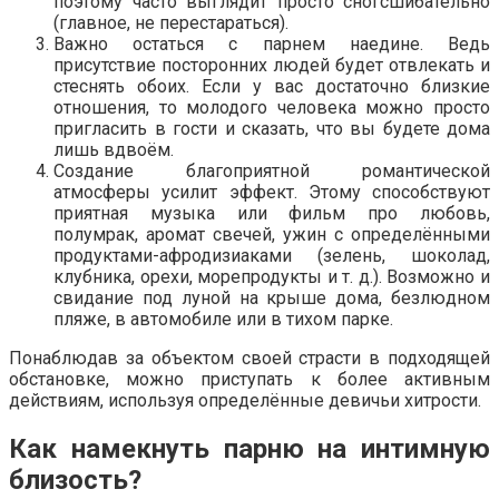
поэтому часто выглядит просто сногсшибательно
(главное, не перестараться).
Важно остаться с парнем наедине. Ведь
присутствие посторонних людей будет отвлекать и
стеснять обоих. Если у вас достаточно близкие
отношения, то молодого человека можно просто
пригласить в гости и сказать, что вы будете дома
лишь вдвоём.
Создание благоприятной романтической
атмосферы усилит эффект. Этому способствуют
приятная музыка или фильм про любовь,
полумрак, аромат свечей, ужин с определёнными
продуктами-афродизиаками (зелень, шоколад,
клубника, орехи, морепродукты и т. д.). Возможно и
свидание под луной на крыше дома, безлюдном
пляже, в автомобиле или в тихом парке.
Понаблюдав за объектом своей страсти в подходящей
обстановке, можно приступать к более активным
действиям, используя определённые девичьи хитрости.
Как намекнуть парню на интимную
близость?