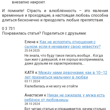
внезапно накроет.
И помните! Страсть и влюблённость – это явления
временные и проходящие, а настоящая любовь способна
длиться бесконечно и преодолеть любые препятствия.
0
3 731
Понравилась статья? Поделиться с друзьями:
Елена
к
Как не испортить отношения с
сыном, если я ненавижу свою невестку?
25.04.2025
Не знала, что буду такое писать вообще… Когда
сын жил с девушкой, я ее хорошо воспринимала,
даже друзьям ее характеризовала,…
КАТЯ
к
Между нами девочками: как в 10–12
лет признаться мальчику в любви
03.11.2024
Я влюбилась и не могу не отойти
Анастасия
к
Никак не ожидала: у мужа есть
ребёнок от любовницы
28.10.2024
Вот читаю статью и спрашивается, зачем столько