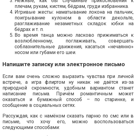
Нежные, как бы случайные прикосновения к
плечам, рукам, кистям, бёдрам, груди избранника.
Игривые жесты: наматывание локона на пальчик,
поигрывание кулоном в области декольте,
разглаживание незаметных складок юбки на
бёдрах и т. п.
Во время танца можно ласково прижиматься к
возлюбленному, поглаживать, совершать
соблазнительные движения, касаться «нечаянно»
носом или губами его шеи.
Напишите записку или электронное письмо
Если вам очень сложно выразить чувства при личной
встрече, а игра флиртом ну никак не даётся из-за
природной скромности, удобным вариантом станет
написание письма. Причём романтичным может
оказаться и бумажный способ – по старинке, и
сообщение в социальных сетях.
Рассуждая, как с намёком сказать парню по смс или в
письме, что хочу его, можно воспользоваться
следующими способами: