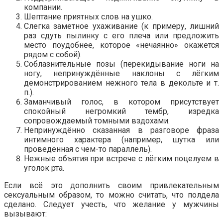
компании.
Шептание приятных слов на ушко.
Слегка заметное ухаживание (к примеру, лишний
раз сдуть пылинку с его плеча или предложить
место поудобнее, которое «нечаянно» окажется
рядом с собой).
Соблазнительные позы (перекидывание ноги на
ногу, непринуждённые наклоны с лёгким
демонстрированием нежного тела в декольте и т.
п.).
Заманчивый голос, в котором присутствует
спокойный негромкий тембр, изредка
сопровождаемый томными вздохами.
Непринуждённо сказанная в разговоре фраза
интимного характера (например, шутка или
проведённая с чем-то параллель).
Нежные объятия при встрече с лёгким поцелуем в
уголок рта.
Если всё это дополнить своим привлекательным
сексуальным образом, то можно считать, что полдела
сделано. Следует учесть, что желание у мужчины
вызывают: