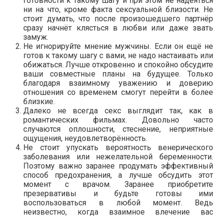
готовности к такому шагу и при этом не надеяться
ни на что, кроме факта сексуальной близости. Не
стоит думать, что после произошедшего партнёр
сразу начнёт клясться в любви или даже звать
замуж.
Не игнорируйте мнение мужчины. Если он ещё не
готов к такому шагу с вами, не надо настаивать или
обижаться. Лучше откровенно и спокойно обсудите
ваши совместные планы на будущее. Только
благодаря взаимному уважению и доверию
отношения со временем смогут перейти в более
близкие.
Далеко не всегда секс выглядит так, как в
романтических фильмах. Довольно часто
случаются оплошности, стеснение, неприятные
ощущения, неудовлетворённость.
Не стоит упускать вероятность венерического
заболевания или нежелательной беременности.
Поэтому важно заранее продумать эффективный
способ предохранения, а лучше обсудить этот
момент с врачом. Заранее приобретите
презервативы и будьте готовы ими
воспользоваться в любой момент. Ведь
неизвестно, когда взаимное влечение вас