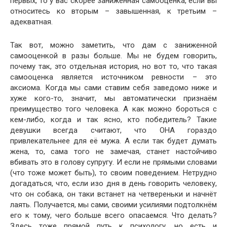
первых, то у вас скорее заниженная самооценка, если вы
относитесь ко вторым – завышенная, к третьим –
адекватная.
Так вот, можно заметить, что дам с заниженной
самооценкой в разы больше. Мы не будем говорить,
почему так, это отдельная история, но вот то, что такая
самооценка является источником ревности – это
аксиома. Когда мы сами ставим себя заведомо ниже и
хуже кого-то, значит, мы автоматически признаём
преимущество того человека. А как можно бороться с
кем-либо, когда и так ясно, кто победитель? Такие
девушки всегда считают, что ОНА гораздо
привлекательнее для её мужа. А если так будет думать
жена, то, сама того не замечая, станет настойчиво
вбивать это в голову супругу. И если не прямыми словами
(что тоже может быть), то своим поведением. Нетрудно
догадаться, что, если изо дня в день говорить человеку,
что он собака, он таки встанет на четвереньки и начнёт
лаять. Получается, мы сами, своими усилиями подтолкнём
его к тому, чего больше всего опасаемся. Что делать?
Здесь тоже прямой путь к психологу, но есть и