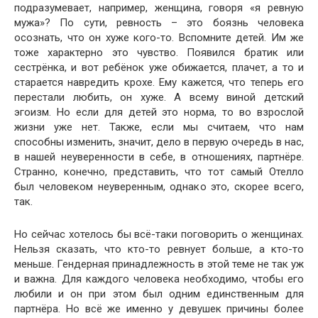
подразумевает, например, женщина, говоря «я ревную
мужа»? По сути, ревность – это боязнь человека
осознать, что он хуже кого-то. Вспомните детей. Им же
тоже характерно это чувство. Появился братик или
сестрёнка, и вот ребёнок уже обижается, плачет, а то и
старается навредить крохе. Ему кажется, что теперь его
перестали любить, он хуже. А всему виной детский
эгоизм. Но если для детей это норма, то во взрослой
жизни уже нет. Также, если мы считаем, что нам
способны изменить, значит, дело в первую очередь в нас,
в нашей неуверенности в себе, в отношениях, партнёре.
Странно, конечно, представить, что тот самый Отелло
был человеком неуверенным, однако это, скорее всего,
так.
Но сейчас хотелось бы всё-таки поговорить о женщинах.
Нельзя сказать, что кто-то ревнует больше, а кто-то
меньше. Гендерная принадлежность в этой теме не так уж
и важна. Для каждого человека необходимо, чтобы его
любили и он при этом был одним единственным для
партнёра. Но всё же именно у девушек причины более