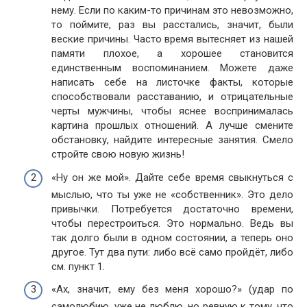
нему. Если по каким-то причинам это невозможно,
то поймите, раз вы расстались, значит, были
веские причины. Часто время вытесняет из нашей
памяти плохое, а хорошее становится
единственным воспоминанием. Можете даже
написать себе на листочке факты, которые
способствовали расставанию, и отрицательные
черты мужчины, чтобы яснее воспринималась
картина прошлых отношений. А лучше смените
обстановку, найдите интересные занятия. Смело
стройте свою новую жизнь!
«Ну он же мой». Дайте себе время свыкнуться с
мыслью, что ты уже не «собственник». Это дело
привычки. Потребуется достаточно времени,
чтобы перестроиться. Это нормально. Ведь вы
так долго были в одном состоянии, а теперь оно
другое. Тут два пути: либо всё само пройдёт, либо
см. пункт 1.
«Ах, значит, ему без меня хорошо?» (удар по
самолюбию, уже не люблю, но ревную к тому, что