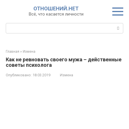
Перейти
ОТНОШЕНИЙ.НЕТ
к
Всё, что касается личности
контенту
Поиск:
Главная
»
Измена
Как не ревновать своего мужа – действенные
советы психолога
Опубликовано:
18.03.2019
Измена