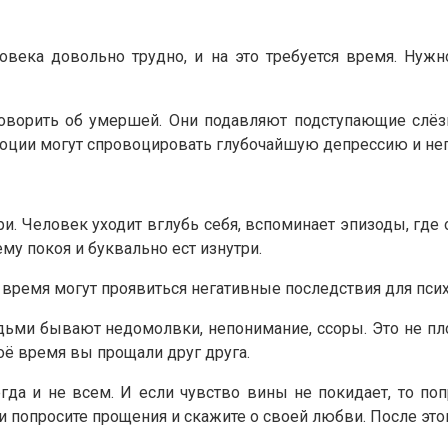
овека довольно трудно, и на это требуется время. Нужн
оворить об умершей. Они подавляют подступающие слёзы
эмоции могут спровоцировать глубочайшую депрессию и н
и. Человек уходит вглубь себя, вспоминает эпизоды, где о
ему покоя и буквально ест изнутри.
о время могут проявиться негативные последствия для пси
ьми бывают недомолвки, непонимание, ссоры. Это не пло
воё время вы прощали друг друга.
егда и не всем. И если чувство вины не покидает, то п
уши попросите прощения и скажите о своей любви. После это