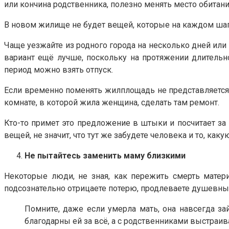
или кончина родственника, полезно менять место обитани
В новом жилище не будет вещей, которые на каждом шагу
Чаще уезжайте из родного города на несколько дней или 
вариант ещё лучше, поскольку на протяжении длительн
период можно взять отпуск.
Если временно поменять жилплощадь не представляется 
комнате, в которой жила женщина, сделать там ремонт.
Кто-то примет это предложение в штыки и посчитает за п
вещей, не значит, что тут же забудете человека и то, ка
Не пытайтесь заменить маму близкими
Некоторые люди, не зная, как пережить смерть матери
подсознательно отрицаете потерю, продлеваете душевные
Помните, даже если умерла мать, она навсегда зай
благодарны ей за всё, а с родственниками выстраи