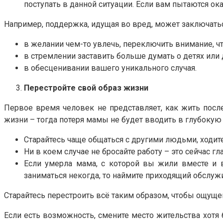
поступать в данной ситуации. Если вам пытаются о
Например, поддержка, идущая во вред, может заключатьс
в желании чем-то увлечь, переключить внимание, ч
в стремлении заставить больше думать о детях или
в обесценивании вашего уникального случая.
Перестройте свой образ жизни
Первое время человек не представляет, как жить после
жизни – тогда потеря мамы не будет вводить в глубоку
Старайтесь чаще общаться с другими людьми, ходите
Ни в коем случае не бросайте работу – это сейчас 
Если умерла мама, с которой вы жили вместе и в
заниматься некогда, то наймите приходящий обслуж
Старайтесь перестроить всё таким образом, чтобы ощущ
Если есть возможность, смените место жительства хотя