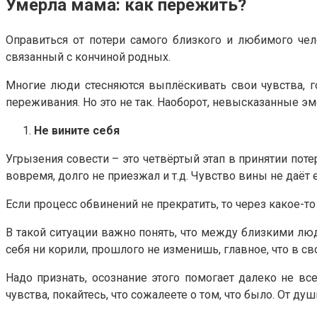
Умерла мама: как пережить?
Оправиться от потери самого близкого и любимого чел
связанный с кончиной родных.
Многие люди стесняются выплёскивать свои чувства, г
переживания. Но это не так. Наоборот, невысказанные 
Не вините себя
Угрызения совести – это четвёртый этап в принятии потер
вовремя, долго не приезжал и т.д. Чувство вины не даёт 
Если процесс обвинений не прекратить, то через какое-т
В такой ситуации важно понять, что между близкими люд
себя ни корили, прошлого не изменишь, главное, что в с
Надо признать, осознание этого помогает далеко не вс
чувства, покайтесь, что сожалеете о том, что было. От д