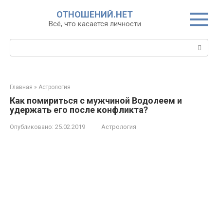
Перейти
ОТНОШЕНИЙ.НЕТ
к
Всё, что касается личности
контенту
Поиск:
Главная
»
Астрология
Как помириться с мужчиной Водолеем и
удержать его после конфликта?
Опубликовано:
25.02.2019
Астрология