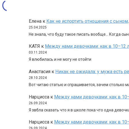
Елена
к
Как не испортить отношения с сыном
25.04.2025
Не знала, что буду такое писать вообще… Когда сы
КАТЯ
к
Между нами девочками: как в 10–12 
03.11.2024
Я влюбилась и не могу не отойти
Анастасия
к
Никак не ожидала: у мужа есть 
28.10.2024
Вот читаю статью и спрашивается, зачем столько 
Нарцисса
к
Между нами девочками: как в 10–
26.09.2024
Я звбла сказать что я в школе пока что одна девоч
Нарцисса
к
Между нами девочками: как в 10–
26.09.2024