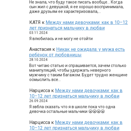
Не знала, что буду такое писать вообще… Когда
сын жил с девушкой, я ее хорошо воспринимала,
даже друзьям ее характеризовала,…
КАТЯ
к
Между нами девочками: как в 10–12
лет признаться мальчику в любви
03.11.2024
Я влюбилась и не могу не отойти
Анастасия
к
Никак не ожидала: у мужа есть
ребёнок от любовницы
28.10.2024
Вот читаю статью и спрашивается, зачем столько
манипуляций, чтобы удержать неверного
мужчину с таким багажом. Будет трудно женщине
осмыслить все…
Нарцисса
к
Между нами девочками: как в
10–12 лет признаться мальчику в любви
26.09.2024
Я звбла сказать что я в школе пока что одна
девочка остальные мальчики 😬😬😬😬
Нарцисса
к
Между нами девочками: как в
10–12 лет признаться мальчику в любви