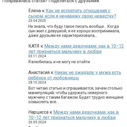
Понравилась статья? Поделиться с друзьями:
Елена
к
Как не испортить отношения с
сыном, если я ненавижу свою невестку?
25.04.2025
Не знала, что буду такое писать вообще… Когда
сын жил с девушкой, я ее хорошо воспринимала,
даже друзьям ее характеризовала,…
КАТЯ
к
Между нами девочками: как в 10–12
лет признаться мальчику в любви
03.11.2024
Я влюбилась и не могу не отойти
Анастасия
к
Никак не ожидала: у мужа есть
ребёнок от любовницы
28.10.2024
Вот читаю статью и спрашивается, зачем столько
манипуляций, чтобы удержать неверного
мужчину с таким багажом. Будет трудно женщине
осмыслить все…
Нарцисса
к
Между нами девочками: как в
10–12 лет признаться мальчику в любви
26.09.2024