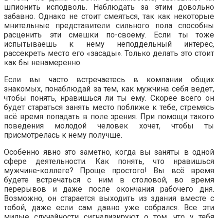
шпионить исподволь. Наблюдать за этим довольно
забавно. Однако не стоит смеяться, так как некоторые
мнительные представители сильного пола способны
расценить эти смешки по-своему. Если ты тоже
испытываешь к нему неподдельный интерес,
рассекреть место его «засады». Только делать это стоит
как бы ненамеренно.
Если вы часто встречаетесь в компании общих
знакомых, понаблюдай за тем, как мужчина себя ведёт,
чтобы понять, нравишься ли ты ему. Скорее всего он
будет стараться занять место поближе к тебе, стремясь
всё время попадать в поле зрения. При помощи такого
поведения молодой человек хочет, чтобы ты
присмотрелась к нему получше.
Особенно явно это заметно, когда вы заняты в одной
сфере деятельности. Как понять, что нравишься
мужчине-коллеге? Проще простого! Вы всё время
будете встречаться с ним в столовой, во время
перерывов и даже после окончания рабочего дня.
Возможно, он старается выходить из здания вместе с
тобой, даже если сам давно уже собрался. Все эти
милые случайности сигнализируют о том, что у тебя