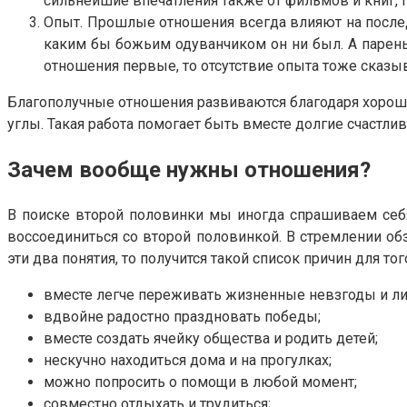
сильнейшие впечатления также от фильмов и книг, 
Опыт. Прошлые отношения всегда влияют на послед
каким бы божьим одуванчиком он ни был. А парень
отношения первые, то отсутствие опыта тоже сказыва
Благополучные отношения развиваются благодаря хороше
углы. Такая работа помогает быть вместе долгие счастли
Зачем вообще нужны отношения?
В поиске второй половинки мы иногда спрашиваем себ
воссоединиться со второй половинкой. В стремлении об
эти два понятия, то получится такой список причин для т
вместе легче переживать жизненные невзгоды и л
вдвойне радостно праздновать победы;
вместе создать ячейку общества и родить детей;
нескучно находиться дома и на прогулках;
можно попросить о помощи в любой момент;
совместно отдыхать и трудиться;