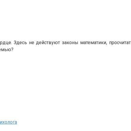
дце. Здесь не действуют законы математики, просчита
семью?
ихолога