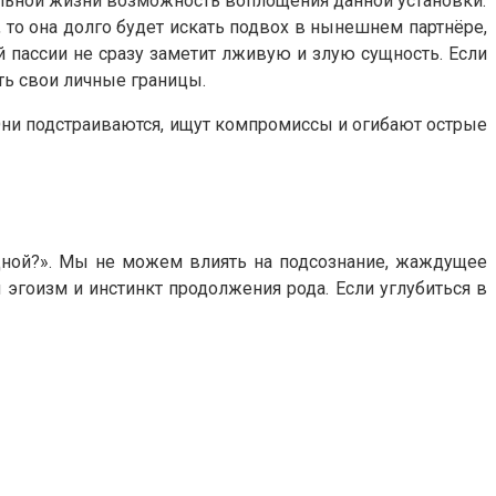
альной жизни возможность воплощения данной установки.
о она долго будет искать подвох в нынешнем партнёре,
 пассии не сразу заметит лживую и злую сущность. Если
ать свои личные границы.
Они подстраиваются, ищут компромиссы и огибают острые
дной?». Мы не можем влиять на подсознание, жаждущее
эгоизм и инстинкт продолжения рода. Если углубиться в