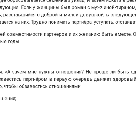
где обрисовывается семейный уклад. И затем искать в ре
ующие. Если у женщины был роман с мужчиной-тираном, т
, расставшийся с доброй и милой девушкой, в следующей
ется на них. Трудно понимать партнёра, уступать, отстаив
й совместимости партнёров и их желанию быть вместе. 
вые годы.
я: «А зачем мне нужны отношения? Не проще ли быть о
завестись партнёром в первую очередь движет здоровый 
ого, чтобы обзавестись отношениями:
ишения;