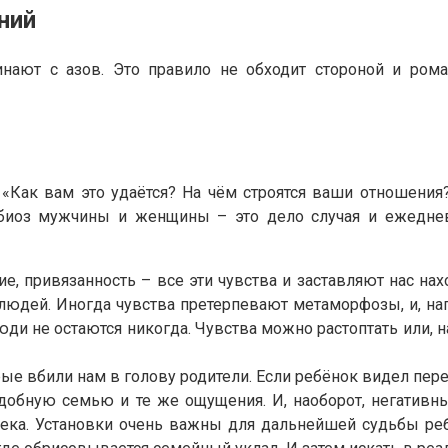
ний
инают с азов. Это правило не обходит стороной и ром
 «Как вам это удаётся? На чём строятся ваши отношения
мбиоз мужчины и женщины – это дело случая и ежеднев
ие, привязанность – все эти чувства и заставляют нас на
людей. Иногда чувства претерпевают метаморфозы, и, на
 не остаются никогда. Чувства можно растоптать или, на
торые вбили нам в голову родители. Если ребёнок видел п
 подобную семью и те же ощущения. И, наоборот, негатив
века. Установки очень важны для дальнейшей судьбы реб