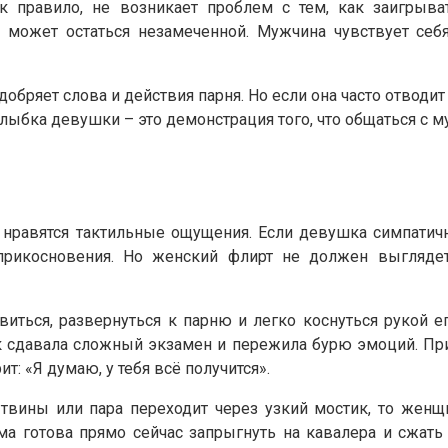
к правило, не возникает проблем с тем, как заигрыват
может остаться незамеченной. Мужчина чувствует себя
ряет слова и действия парня. Но если она часто отводит 
. Улыбка девушки – это демонстрация того, что общаться с 
нравятся тактильные ощущения. Если девушка симпатична
рикосновения. Но женский флирт не должен выглядет
иться, развернуться к парню и легко коснуться рукой 
ак сдавала сложный экзамен и пережила бурю эмоций. Пр
т: «Я думаю, у тебя всё получится».
твины или пара переходит через узкий мостик, то жен
ма готова прямо сейчас запрыгнуть на кавалера и сжать 