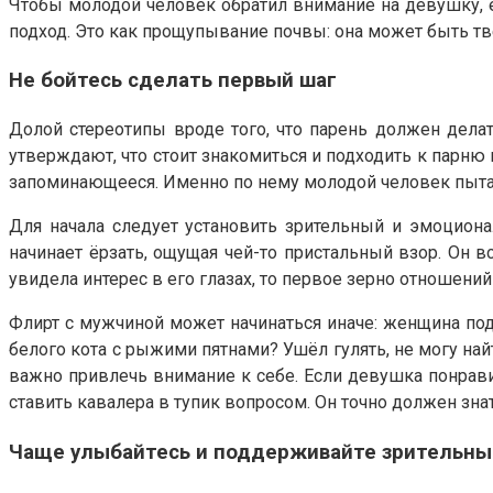
Чтобы молодой человек обратил внимание на девушку, 
подход. Это как прощупывание почвы: она может быть твё
Не бойтесь сделать первый шаг
Долой стереотипы вроде того, что парень должен дела
утверждают, что стоит знакомиться и подходить к парню 
запоминающееся. Именно по нему молодой человек пыта
Для начала следует установить зрительный и эмоциона
начинает ёрзать, ощущая чей-то пристальный взор. Он вс
увидела интерес в его глазах, то первое зерно отношени
Флирт с мужчиной может начинаться иначе: женщина под
белого кота с рыжими пятнами? Ушёл гулять, не могу най
важно привлечь внимание к себе. Если девушка понравил
ставить кавалера в тупик вопросом. Он точно должен знат
Чаще улыбайтесь и поддерживайте зрительны