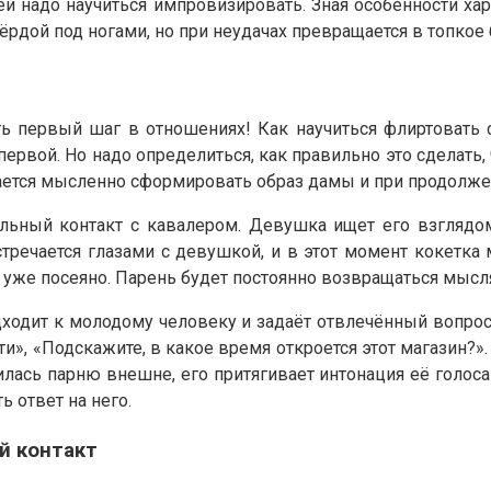
ей надо научиться импровизировать. Зная особенности х
рдой под ногами, но при неудачах превращается в топкое 
ть первый шаг в отношениях! Как научиться флиртоват
первой. Но надо определиться, как правильно это сделать,
ется мысленно сформировать образ дамы и при продолжен
льный контакт с кавалером. Девушка ищет его взглядом
тречается глазами с девушкой, и в этот момент кокетка 
й уже посеяно. Парень будет постоянно возвращаться мысл
ходит к молодому человеку и задаёт отвлечённый вопрос
ти», «Подскажите, в какое время откроется этот магазин?»
ась парню внешне, его притягивает интонация её голоса
ь ответ на него.
й контакт