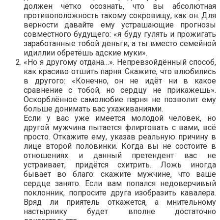
должен чётко осознать, что вы абсолютная
противоположность такому сокровищу, как он. Для
верности давайте ему устрашающие прогнозы
совместного будущего: «я буду гулять и прожигать
заработанные тобой деньги, а ты вместо семейной
идиллии обретёшь адские муки».
«Но я другому отдана…». Непревзойдённый способ,
как красиво отшить парня. Скажите, что влюбились
в другого: «Конечно, он не идёт ни в какое
сравнение с тобой, но сердцу не прикажешь».
Оскорблённое самолюбие парня не позволит ему
больше донимать вас ухаживаниями.
Если у вас уже имеется молодой человек, но
другой мужчина пытается флиртовать с вами, всё
просто. Откажите ему, указав реальную причину в
лице второй половинки. Когда вы не состоите в
отношениях и данный претендент вас не
устраивает, придётся схитрить. Ложь иногда
бывает во благо: скажите мужчине, что ваше
сердце занято. Если вам попался недоверчивый
поклонник, попросите друга изобразить кавалера.
Вряд ли приятель откажется, а мнительному
настырнику будет вполне достаточно