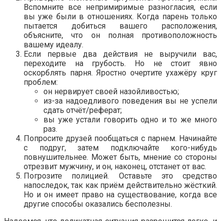
Вспомните все непримиримые разногласия, если
вы уже были в отношениях. Когда парень только
пытается добиться вашего расположения,
объясните, что он полная противоположность
вашему идеалу.
Если первые два действия не выручили вас,
переходите на грубость. Но не стоит явно
оскорблять парня. Яростно очертите ухажёру круг
проблем:
он нервирует своей назойливостью;
из-за надоедливого поведения вы не успели
сдать отчёт/реферат;
вы уже устали говорить одно и то же много
раз.
Попросите друзей пообщаться с парнем. Начинайте
с подруг, затем подключайте кого-нибудь
повнушительнее. Может быть, мнение со стороны
отрезвит мужчину, и он, наконец, отстанет от вас.
Погрозите полицией. Оставьте это средство
напоследок, так как приём действительно жёсткий.
Но и он имеет право на существование, когда все
другие способы оказались бесполезны.