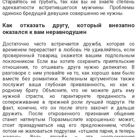
Старайтесь не грубить, так как вы не знаете степень
адекватности встретившегося мужчины. Проблемы
одиноко бредущей девушке совершенно не нужны.
Как отказать другу, который внезапно
оказался к вам неравнодушен
Достаточно часто встречается дружба, которая со
временем перерастает в любовь. Не удивляйтесь, если
проверенный товарищ окажется вашим подпольным
поклонником. Если вы хотите сохранить приятельские
отношения, то отшивать друга нужно деликатно. В
разговоре с ним уповайте на то, как хорошо вам было
вместе без романтики. Железным аргументом также
послужит ваша глубокая привязанность, но как к
родному брату. Объясните, что не можете дать ему
нужной страсти, но гарантируете преданность и
сопереживание в прежней роли лучшей подруги. Не
факт, конечно, что он после этого захочет и дальше
дружить. После откровенного признания общение
станет натянутым. Поразмыслите хорошенько: может,
стоит призадуматься над его предложением, чтобы
потом не жаловаться подругам: «отшила парня, а теперь
жалею». Ведь дружба – эта неотъемлемая