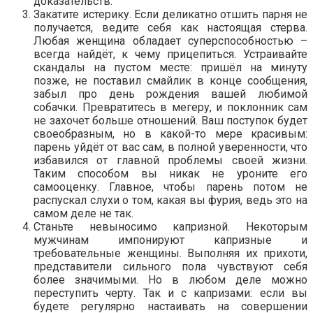
доказательств.
Закатите истерику. Если деликатно отшить парня не
получается, ведите себя как настоящая стерва.
Любая женщина обладает суперспособностью –
всегда найдёт, к чему прицепиться. Устраивайте
скандалы на пустом месте: пришёл на минуту
позже, не поставил смайлик в конце сообщения,
забыл про день рождения вашей любимой
собачки. Превратитесь в мегеру, и поклонник сам
не захочет больше отношений. Ваш поступок будет
своеобразным, но в какой-то мере красивым:
парень уйдёт от вас сам, в полной уверенности, что
избавился от главной проблемы своей жизни.
Таким способом вы никак не уроните его
самооценку. Главное, чтобы парень потом не
распускал слухи о том, какая вы фурия, ведь это на
самом деле не так.
Станьте невыносимо капризной. Некоторым
мужчинам импонируют капризные и
требовательные женщины. Выполняя их прихоти,
представители сильного пола чувствуют себя
более значимыми. Но в любом деле можно
переступить черту. Так и с капризами: если вы
будете регулярно настаивать на совершении