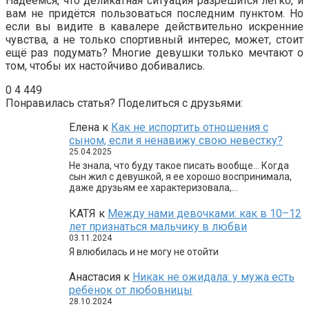
Надеемся, что деликатная ситуация разрешится легко, и
вам не придётся пользоваться последним пунктом. Но
если вы видите в кавалере действительно искренние
чувства, а не только спортивный интерес, может, стоит
ещё раз подумать? Многие девушки только мечтают о
том, чтобы их настойчиво добивались.
0
4 449
Понравилась статья? Поделиться с друзьями:
Елена
к
Как не испортить отношения с
сыном, если я ненавижу свою невестку?
25.04.2025
Не знала, что буду такое писать вообще… Когда
сын жил с девушкой, я ее хорошо воспринимала,
даже друзьям ее характеризовала,…
КАТЯ
к
Между нами девочками: как в 10–12
лет признаться мальчику в любви
03.11.2024
Я влюбилась и не могу не отойти
Анастасия
к
Никак не ожидала: у мужа есть
ребёнок от любовницы
28.10.2024