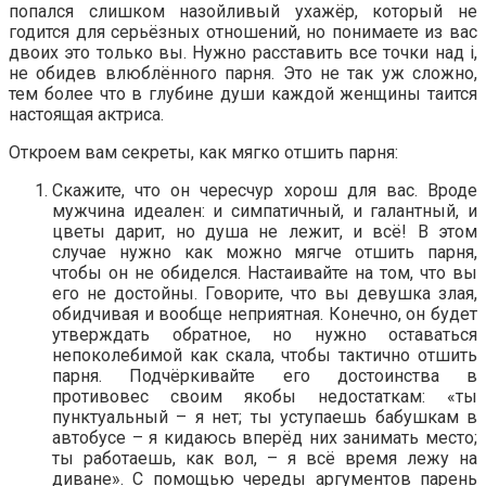
попался слишком назойливый ухажёр, который не
годится для серьёзных отношений, но понимаете из вас
двоих это только вы. Нужно расставить все точки над i,
не обидев влюблённого парня. Это не так уж сложно,
тем более что в глубине души каждой женщины таится
настоящая актриса.
Откроем вам секреты, как мягко отшить парня:
Скажите, что он чересчур хорош для вас. Вроде
мужчина идеален: и симпатичный, и галантный, и
цветы дарит, но душа не лежит, и всё! В этом
случае нужно как можно мягче отшить парня,
чтобы он не обиделся. Настаивайте на том, что вы
его не достойны. Говорите, что вы девушка злая,
обидчивая и вообще неприятная. Конечно, он будет
утверждать обратное, но нужно оставаться
непоколебимой как скала, чтобы тактично отшить
парня. Подчёркивайте его достоинства в
противовес своим якобы недостаткам: «ты
пунктуальный – я нет; ты уступаешь бабушкам в
автобусе – я кидаюсь вперёд них занимать место;
ты работаешь, как вол, – я всё время лежу на
диване». С помощью череды аргументов парень