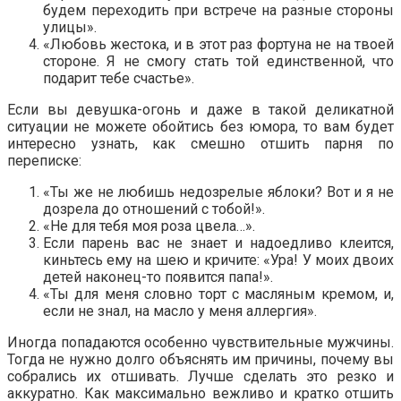
будем переходить при встрече на разные стороны
улицы».
«Любовь жестока, и в этот раз фортуна не на твоей
стороне. Я не смогу стать той единственной, что
подарит тебе счастье».
Если вы девушка-огонь и даже в такой деликатной
ситуации не можете обойтись без юмора, то вам будет
интересно узнать, как смешно отшить парня по
переписке:
«Ты же не любишь недозрелые яблоки? Вот и я не
дозрела до отношений с тобой!».
«Не для тебя моя роза цвела…».
Если парень вас не знает и надоедливо клеится,
киньтесь ему на шею и кричите: «Ура! У моих двоих
детей наконец-то появится папа!».
«Ты для меня словно торт с масляным кремом, и,
если не знал, на масло у меня аллергия».
Иногда попадаются особенно чувствительные мужчины.
Тогда не нужно долго объяснять им причины, почему вы
собрались их отшивать. Лучше сделать это резко и
аккуратно. Как максимально вежливо и кратко отшить