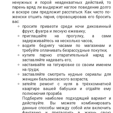
ненужных и порой неадекватных действий, то
парень вряд ли выдержит наглое поведение долго
и вскоре сам предложит расстаться. Как чисто по-
женски отшить парня, спровоцировав его бросить
вас:
просите привезти среди ночи диковинный
фрукт, фуагра и лесную ежевику;
приглашайте на прогулку, а сами
задерживайтесь на несколько часов;
водите беднягу часами по магазинам и
требуйте оплачивать безрассудные покупки;
купите парню отвратительный наряд и
заставляйте надевать его;
настаивайте на татуировке со своим именем
на груди;
заставляйте смотреть нудные сериалы для
женщин бальзаковского возраста;
затейте ремонт с нуля в трёхкомнатной
квартире вашей бабушки и отдайте ему
полномочия прораба.
Подберите наиболее подходящий вариант и
действуйте. Вы можете комбинировать
данные способы между собой или включить
фантазию и претворить в жизнь свою