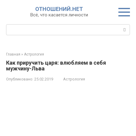
Перейти
ОТНОШЕНИЙ.НЕТ
к
Всё, что касается личности
контенту
Поиск:
Главная
»
Астрология
Как приручить царя: влюбляем в себя
мужчину-Льва
Опубликовано:
25.02.2019
Астрология