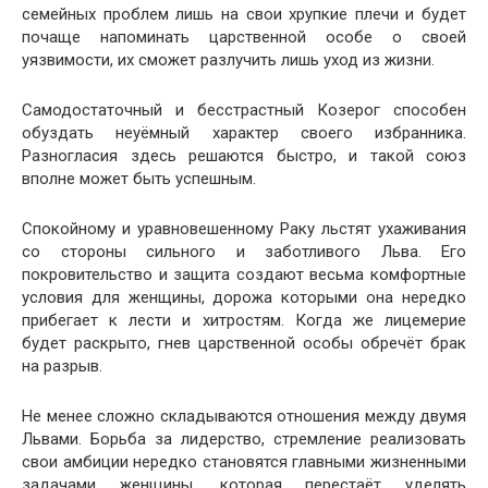
семейных проблем лишь на свои хрупкие плечи и будет
почаще напоминать царственной особе о своей
уязвимости, их сможет разлучить лишь уход из жизни.
Самодостаточный и бесстрастный Козерог способен
обуздать неуёмный характер своего избранника.
Разногласия здесь решаются быстро, и такой союз
вполне может быть успешным.
Спокойному и уравновешенному Раку льстят ухаживания
со стороны сильного и заботливого Льва. Его
покровительство и защита создают весьма комфортные
условия для женщины, дорожа которыми она нередко
прибегает к лести и хитростям. Когда же лицемерие
будет раскрыто, гнев царственной особы обречёт брак
на разрыв.
Не менее сложно складываются отношения между двумя
Львами. Борьба за лидерство, стремление реализовать
свои амбиции нередко становятся главными жизненными
задачами женщины, которая перестаёт уделять