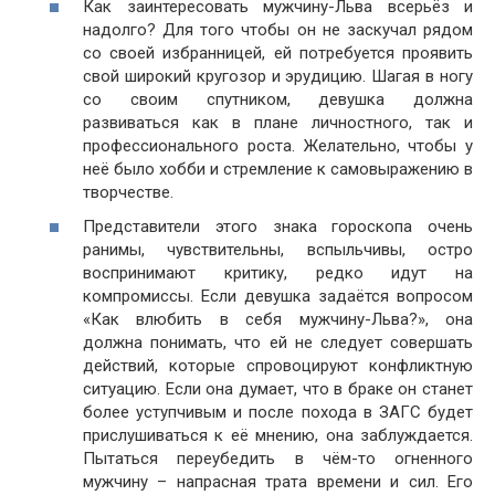
Как заинтересовать мужчину-Льва всерьёз и
надолго? Для того чтобы он не заскучал рядом
со своей избранницей, ей потребуется проявить
свой широкий кругозор и эрудицию. Шагая в ногу
со своим спутником, девушка должна
развиваться как в плане личностного, так и
профессионального роста. Желательно, чтобы у
неё было хобби и стремление к самовыражению в
творчестве.
Представители этого знака гороскопа очень
ранимы, чувствительны, вспыльчивы, остро
воспринимают критику, редко идут на
компромиссы. Если девушка задаётся вопросом
«Как влюбить в себя мужчину-Льва?», она
должна понимать, что ей не следует совершать
действий, которые спровоцируют конфликтную
ситуацию. Если она думает, что в браке он станет
более уступчивым и после похода в ЗАГС будет
прислушиваться к её мнению, она заблуждается.
Пытаться переубедить в чём-то огненного
мужчину – напрасная трата времени и сил. Его