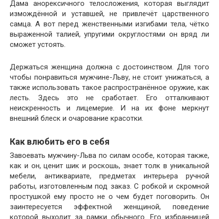
Дама анорексичного телосложения, которая выглядит
измождённой и уставшей, не привлечёт царственного
самца. А вот перед женственными изгибами тела, чётко
выраженной талией, упругими округлостями он вряд ли
сможет устоять.
Держаться женщина должна с достоинством. Для того
чтобы понравиться мужчине-Льву, не стоит унижаться, а
также использовать такое распространённое оружие, как
лесть. Здесь это не сработает. Его отталкивают
неискренность и лицемерие. И на их фоне меркнут
внешний блеск и очарование красотки.
Как влюбить его в себя
Завоевать мужчину-Льва по силам особе, которая также,
как и он, ценит шик и роскошь, знает толк в уникальной
мебели, антиквариате, предметах интерьера ручной
работы, изготовленным под заказ. С робкой и скромной
простушкой ему просто не о чем будет поговорить. Он
заинтересуется эффектной женщиной, поведение
которой выходит за рамки обычного. Его избранницей