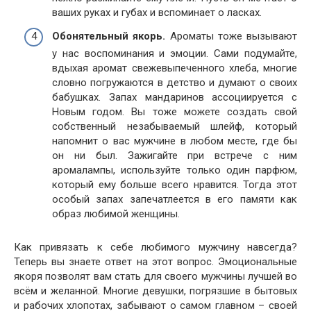
ваших руках и губах и вспоминает о ласках.
Обонятельный якорь.
Ароматы тоже вызывают
у нас воспоминания и эмоции. Сами подумайте,
вдыхая аромат свежевыпеченного хлеба, многие
словно погружаются в детство и думают о своих
бабушках. Запах мандаринов ассоциируется с
Новым годом. Вы тоже можете создать свой
собственный незабываемый шлейф, который
напомнит о вас мужчине в любом месте, где бы
он ни был. Зажигайте при встрече с ним
аромалампы, используйте только один парфюм,
который ему больше всего нравится. Тогда этот
особый запах запечатлеется в его памяти как
образ любимой женщины.
Как привязать к себе любимого мужчину навсегда?
Теперь вы знаете ответ на этот вопрос. Эмоциональные
якоря позволят вам стать для своего мужчины лучшей во
всём и желанной. Многие девушки, погрязшие в бытовых
и рабочих хлопотах, забывают о самом главном – своей