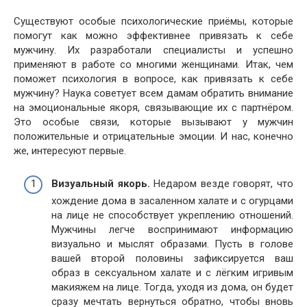
Существуют особые психологические приёмы, которые
помогут как можно эффективнее привязать к себе
мужчину. Их разработали специалисты и успешно
применяют в работе со многими женщинами. Итак, чем
поможет психология в вопросе, как привязать к себе
мужчину? Наука советует всем дамам обратить внимание
на эмоциональные якоря, связывающие их с партнёром.
Это особые связи, которые вызывают у мужчин
положительные и отрицательные эмоции. И нас, конечно
же, интересуют первые.
Визуальный якорь.
Недаром везде говорят, что
хождение дома в засаленном халате и с огурцами
на лице не способствует укреплению отношений.
Мужчины легче воспринимают информацию
визуально и мыслят образами. Пусть в голове
вашей второй половины зафиксируется ваш
образ в сексуальном халате и с лёгким игривым
макияжем на лице. Тогда, уходя из дома, он будет
сразу мечтать вернуться обратно, чтобы вновь