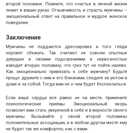
второй половине. Помните, что счастье в личной жизни
лежит в ваших руках. Отзывчивость и страсть мужчины –
эмоциональный ответ на правильное и мудрое женское
поведение.
Заключение
Мужчины не поддаются дрессировке и того гляди
норовят сбежать. Так считают не совсем опытные
девушки и своими подозрениями и нервозностью
изводят вторую половину, что грех тут не пойти налево.
Как эмоционально привязать к себе мужчину? Будьте
проще: дружите с ним и его близкими, следите за уютом в
доме и за собой. Тогда вам не о чем будет беспокоиться.
Если ваше сердце всё равно не на месте, примените
психологические приёмы. Эмоциональный якорь
позволит вам стать уверенной в себе и в верности своего
мужчины. Вызывайте у своей второй половины
положительные ассоциации, и в любом другом месте ему
не будет так же комфортно, как с вами.