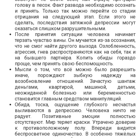
голову в песок. Факт развода необходимо осознать
и принять. Только так можно перейти со стадии
отрицания на следующий этап. Если этого не
сделать, последствия затяжной депрессии могут
оказаться слишком разрушительными.
После принятия ситуации человека начинает
терзать чувство вины. Он мучается из-за осознания,
что не смог найти другого выхода. Озлобленность,
агрессия, гнев распространяются как на себя, так и
на бывшего партнёра. Копить обиды гораздо
проще, чем принять свою беспомощность.
Мысли о том, что всё можно было разрешить
иначе, порождают зыбкую надежду на
возобновление отношений. Зачастую шантаж
деньгами, квартирой, машиной, детьми,
неожиданной болезнью или беременностью
становится главным средством манипуляций.
Обида, тоска, ощущение глубокого несчастья
выливаются в депрессию. Человека ничто не
радует. Позитивные эмоции полностью
отсутствуют. Мир теряет краски. Утрачено доверие
к противоположному полу. Впереди видится
беспросветное одиночество. В особенно тяжёлых