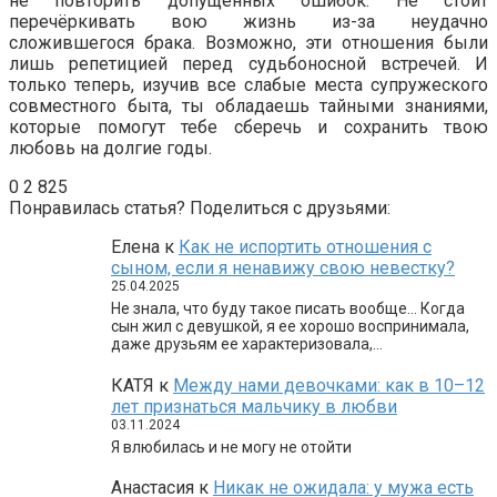
не повторить допущенных ошибок. Не стоит
перечёркивать вою жизнь из-за неудачно
сложившегося брака. Возможно, эти отношения были
лишь репетицией перед судьбоносной встречей. И
только теперь, изучив все слабые места супружеского
совместного быта, ты обладаешь тайными знаниями,
которые помогут тебе сберечь и сохранить твою
любовь на долгие годы.
0
2 825
Понравилась статья? Поделиться с друзьями:
Елена
к
Как не испортить отношения с
сыном, если я ненавижу свою невестку?
25.04.2025
Не знала, что буду такое писать вообще… Когда
сын жил с девушкой, я ее хорошо воспринимала,
даже друзьям ее характеризовала,…
КАТЯ
к
Между нами девочками: как в 10–12
лет признаться мальчику в любви
03.11.2024
Я влюбилась и не могу не отойти
Анастасия
к
Никак не ожидала: у мужа есть