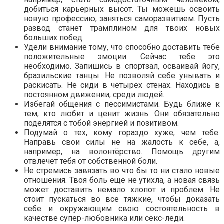
добиться карьерных высот. Ты можешь освоить
новую профессию, заняться саморазвитием. Пусть
развод станет трамплином для твоих новых
больших побед.
Удели внимание тому, что способно доставить тебе
положительные эмоции. Сейчас тебе это
необходимо. Запишись в спортзал, осваивай йогу,
бразильские танцы. Не позволяй себе унывать и
раскисать. Не сиди в четырёх стенах. Находись в
постоянном движении, среди людей.
Избегай общения с пессимистами. Будь ближе к
тем, кто любит и ценит жизнь. Они обязательно
поделятся с тобой энергией и позитивом.
Подумай о тех, кому гораздо хуже, чем тебе.
Направь свои силы не на жалость к себе, а,
например, на волонтёрство. Помощь другим
отвлечёт тебя от собственной боли.
Не стремись завязать во что бы то ни стало новые
отношения. Твоя боль ещё не утихла, а новая связь
может доставить немало хлопот и проблем. Не
стоит пускаться во все тяжкие, чтобы доказать
себе и окружающим свою состоятельность в
качестве супер-любовника или секс-леди.