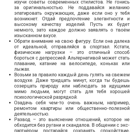
изучи советы современных стилистов. Не гонись
за оригинальностью. Не поддавайся желанию
эпатировать окружающих, даже если оно у тебя
возникнет. Отдай предпочтение элегантности и
высокому качеству изделий. Пусть их будет
немного, зато каждое должно заявлять о твоём
изысканном вкусе.
Обрати внимание на свою фигуру. Если она далека
от идеальной, отправляйся в спортзал. Кстати,
физические нагрузки – это отличный способ
бороться с депрессией. Альтернативой может стать
плавание, катание на велосипеде, коньках или
лыжах.
Возьми за правило каждый день гулять на свежем
воздухе. Даже тридцать минут, когда ты будешь
созерцать природу или наблюдать за идущими
мимо людьми, могут стать для тебя хорошей
психологической разрядкой.
Озадачь себя чем-то очень важным, например,
ремонтом квартиры или общественно-полезной
деятельностью.
Развод – это выяснение отношений, которое не
обходится без ругани и скандалов. В общении с экс-
партнёром постарайся сохранять спокойствие,