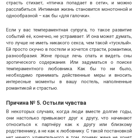
страсть стихает, «птичка попадает в сети», и можно
расслабиться. Интимная жизнь становится монотонной и
однообразной – как бы «для галочки».
Если у вас темпераментная супруга, то такое развитие
событий её, конечно, не устраивает. И она может думать,
что лучше не иметь никакого секса, чем такой «тусклый».
Ей просто скучно в постели и хочется страсти, романтики,
разнообразия. Жене проще лечь спать и видеть сны
эротического содержания. Или задуматься о поиске
темпераментного любовника. Как бы то ни было,
необходимо принимать действенные меры и вносить
интересные моменты в вашу постель, наполненные
романтикой и страстью.
Причина № 5. Остыли чувства
В некоторых случаях, когда люди вместе долгие годы,
они настолько привыкают друг к другу, что начинают
относиться к партнёру как к другу или близкому
родственнику, а не как к любовнику. С такой постановкой
нет ничего удивительного в том, почему жена не хочет