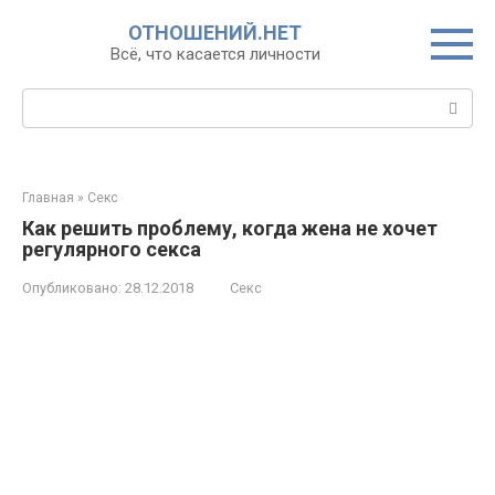
Перейти
ОТНОШЕНИЙ.НЕТ
к
Всё, что касается личности
контенту
Поиск:
Главная
»
Секс
Как решить проблему, когда жена не хочет
регулярного секса
Опубликовано:
28.12.2018
Секс