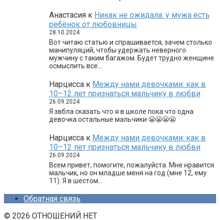
Анастасия
к
Никак не ожидала: у мужа есть
ребёнок от любовницы
28.10.2024
Вот читаю статью и спрашивается, зачем столько
манипуляций, чтобы удержать неверного
мужчину с таким багажом. Будет трудно женщине
осмыслить все…
Нарцисса
к
Между нами девочками: как в
10–12 лет признаться мальчику в любви
26.09.2024
Я звбла сказать что я в школе пока что одна
девочка остальные мальчики 😬😬😬😬
Нарцисса
к
Между нами девочками: как в
10–12 лет признаться мальчику в любви
26.09.2024
Всем привет, помогите, пожалуйста. Мне нравится
мальчик, но он младше меня на год (мне 12, ему
11). Я в шестом…
Обратная связь
© 2026 ОТНОШЕНИЙ.НЕТ