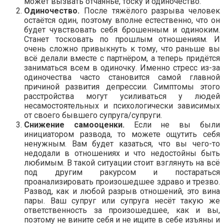
может вызвать отчаянье, тоску и одиночество.
Одиночество.
После тяжёлого разрыва человек
остаётся один, поэтому вполне естественно, что он
будет чувствовать себя брошенным и одиноким.
Станет тосковать по прошлым отношениям. И
очень сложно привыкнуть к тому, что раньше вы
всё делали вместе с партнёром, а теперь придётся
заниматься всем в одиночку. Именно стресс из-за
одиночества часто становится самой главной
причиной развития депрессии. Симптомы этого
расстройства могут усиливаться у людей
несамостоятельных и психологически зависимых
от своего бывшего супруга/супруги.
Снижение самооценки.
Если не вы были
инициатором развода, то можете ощутить себя
ненужным. Вам будет казаться, что вы чего-то
недодали в отношениях и что недостойны быть
любимым. В такой ситуации стоит взглянуть на всё
под другим ракурсом и постараться
проанализировать произошедшее здраво и трезво.
Развод, как и любой разрыв отношений, это вина
пары. Ваш супруг или супруга несёт такую же
ответственность за произошедшее, как и вы,
поэтому не вините себя и не ищите в себе изъяны и