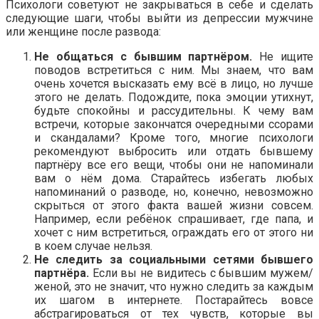
Психологи советуют не закрываться в себе и сделать
следующие шаги, чтобы выйти из депрессии мужчине
или женщине после развода:
Не общаться с бывшим партнёром.
Не ищите
поводов встретиться с ним. Мы знаем, что вам
очень хочется высказать ему всё в лицо, но лучше
этого не делать. Подождите, пока эмоции утихнут,
будьте спокойны и рассудительны. К чему вам
встречи, которые закончатся очередными ссорами
и скандалами? Кроме того, многие психологи
рекомендуют выбросить или отдать бывшему
партнёру все его вещи, чтобы они не напоминали
вам о нём дома. Старайтесь избегать любых
напоминаний о разводе, но, конечно, невозможно
скрыться от этого факта вашей жизни совсем.
Например, если ребёнок спрашивает, где папа, и
хочет с ним встретиться, ограждать его от этого ни
в коем случае нельзя.
Не следить за социальными сетями бывшего
партнёра.
Если вы не видитесь с бывшим мужем/
женой, это не значит, что нужно следить за каждым
их шагом в интернете. Постарайтесь вовсе
абстрагироваться от тех чувств, которые вы