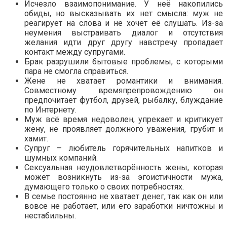
Исчезло взаимопонимание. У неё накопились
обиды, но высказывать их нет смысла: муж не
реагирует на слова и не хочет её слушать. Из-за
неумения выстраивать диалог и отсутствия
желания идти друг другу навстречу пропадает
контакт между супругами.
Брак разрушили бытовые проблемы, с которыми
пара не смогла справиться.
Жене не хватает романтики и внимания.
Совместному времяпрепровождению он
предпочитает футбол, друзей, рыбалку, блуждание
по Интернету.
Муж всё время недоволен, упрекает и критикует
жену, не проявляет должного уважения, грубит и
хамит.
Супруг – любитель горячительных напитков и
шумных компаний.
Сексуальная неудовлетворённость жены, которая
может возникнуть из-за эгоистичности мужа,
думающего только о своих потребностях.
В семье постоянно не хватает денег, так как он или
вовсе не работает, или его заработки ничтожны и
нестабильны.