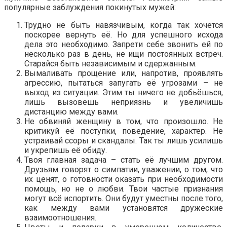
популярные заблуждения покинутых мужей:
Трудно не быть навязчивым, когда так хочется
поскорее вернуть её. Но для успешного исхода
дела это необходимо. Запрети себе звонить ей по
несколько раз в день, не ищи постоянных встреч.
Старайся быть независимым и сдержанным.
Вымаливать прощение или, напротив, проявлять
агрессию, пытаться запугать её угрозами – не
выход из ситуации. Этим ты ничего не добьёшься,
лишь вызовешь неприязнь и увеличишь
дистанцию между вами.
Не обвиняй женщину в том, что произошло. Не
критикуй её поступки, поведение, характер. Не
устраивай ссоры и скандалы. Так ты лишь усилишь
и укрепишь её обиду.
Твоя главная задача – стать её лучшим другом.
Друзьям говорят о симпатии, уважении, о том, что
их ценят, о готовности оказать при необходимости
помощь, но не о любви. Твои частые признания
могут всё испортить. Они будут уместны после того,
как между вами установятся дружеские
взаимоотношения.