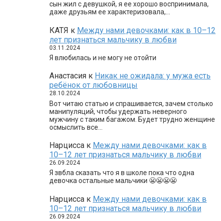
сын жил с девушкой, я ее хорошо воспринимала,
даже друзьям ее характеризовала,…
КАТЯ
к
Между нами девочками: как в 10–12
лет признаться мальчику в любви
03.11.2024
Я влюбилась и не могу не отойти
Анастасия
к
Никак не ожидала: у мужа есть
ребёнок от любовницы
28.10.2024
Вот читаю статью и спрашивается, зачем столько
манипуляций, чтобы удержать неверного
мужчину с таким багажом. Будет трудно женщине
осмыслить все…
Нарцисса
к
Между нами девочками: как в
10–12 лет признаться мальчику в любви
26.09.2024
Я звбла сказать что я в школе пока что одна
девочка остальные мальчики 😬😬😬😬
Нарцисса
к
Между нами девочками: как в
10–12 лет признаться мальчику в любви
26.09.2024