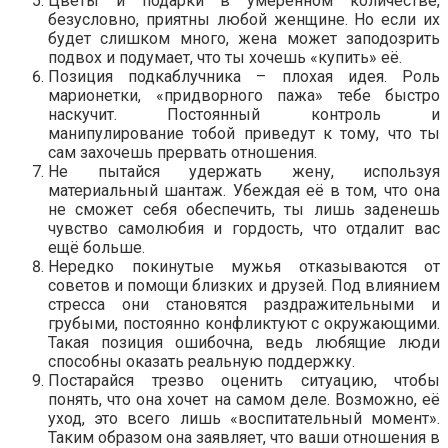
Цветы и подарки в умеренном количестве,
безусловно, приятны любой женщине. Но если их
будет слишком много, жена может заподозрить
подвох и подумает, что ты хочешь «купить» её.
Позиция подкаблучника – плохая идея. Роль
марионетки, «придворного пажа» тебе быстро
наскучит. Постоянный контроль и
манипулирование тобой приведут к тому, что ты
сам захочешь прервать отношения.
Не пытайся удержать жену, используя
материальный шантаж. Убеждая её в том, что она
не сможет себя обеспечить, ты лишь заденешь
чувство самолюбия и гордость, что отдалит вас
ещё больше.
Нередко покинутые мужья отказываются от
советов и помощи близких и друзей. Под влиянием
стресса они становятся раздражительными и
грубыми, постоянно конфликтуют с окружающими.
Такая позиция ошибочна, ведь любящие люди
способны оказать реальную поддержку.
Постарайся трезво оценить ситуацию, чтобы
понять, что она хочет на самом деле. Возможно, её
уход, это всего лишь «воспитательный момент».
Таким образом она заявляет, что ваши отношения в