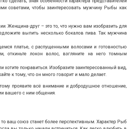
гко сделать, зная особенности характера представителей
кими советами, чтобы заинтересовать мужчину Рыбы как
и. Женщина-друг – это то, что нужно вам изобразить для
предложите выпить несколько бокалов пива. Так мужчина
щемся платье, с распущенными волосами и готовностью
, откиньте локон волос, взгляните на него томным
и хотите понравиться. Изобразите заинтересованный вид,
йте к тому, что он много говорит и мало делает.
тому проявите всё внимание и добродушное отношение,
ии вашего с ним общения.
, то ваш союз станет более перспективным. Характер Рыб
огда вы только начали встречаться. Как легко влюбить в