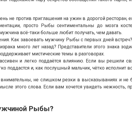
рень не против приглашения на ужин в дорогой ресторан,
риентации, просто Рыбы сентиментальны до мозга косте
мужчина всё-таки больше любит получать, чем давать.
ения. Как завоевать мужчину Рыбы с первых дней встреч
зрака много лет назад? Представители этого знака зоди
 поддерживает мистические темы в разговорах.
ссивен и легко поддаётся влиянию. Если вы решили свя
ко поддастся и, как послушный мальчик, чётко исполнит в
внимательны, не слишком резки в высказываниях и не бо
сле этого слова. Если вам хочется увидеть нежность, пр
мужчиной Рыбы?