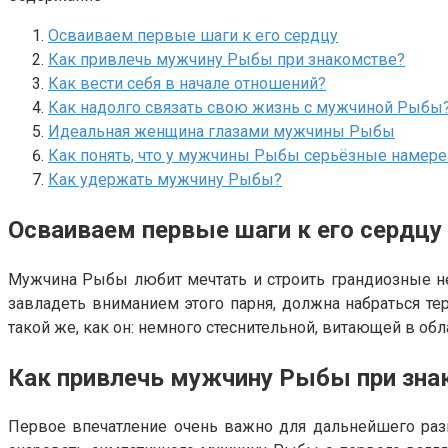
Осваиваем первые шаги к его сердцу
Как привлечь мужчину Рыбы при знакомстве?
Как вести себя в начале отношений?
Как надолго связать свою жизнь с мужчиной Рыбы
Идеальная женщина глазами мужчины Рыбы
Как понять, что у мужчины Рыбы серьёзные намере
Как удержать мужчину Рыбы?
Осваиваем первые шаги к его сердцу
Мужчина Рыбы любит мечтать и строить грандиозные н
завладеть вниманием этого парня, должна набраться те
такой же, как он: немного стеснительной, витающей в обл
Как привлечь мужчину Рыбы при зна
Первое впечатление очень важно для дальнейшего разв