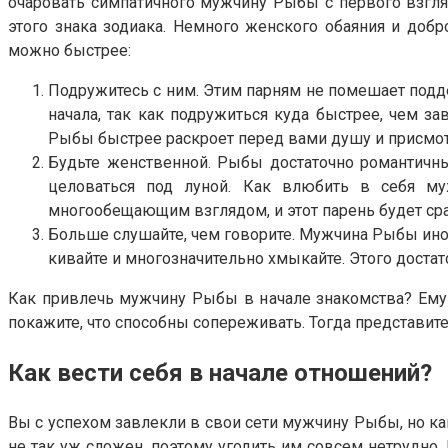
очаровать симпатичного мужчину Рыбы с первого взгляда
этого знака зодиака. Немного женского обаяния и доб
можно быстрее:
Подружитесь с ним. Этим парням не помешает подде
начала, так как подружиться куда быстрее, чем з
Рыбы быстрее раскроет перед вами душу и присмотр
Будьте женственной. Рыбы достаточно романтичны
целоваться под луной. Как влюбить в себя му
многообещающим взглядом, и этот парень будет ср
Больше слушайте, чем говорите. Мужчина Рыбы иног
кивайте и многозначительно хмыкайте. Этого достато
Как привлечь мужчину Рыбы в начале знакомства? Ему
покажите, что способны сопереживать. Тогда представите
Как вести себя в начале отношений?
Вы с успехом завлекли в свои сети мужчину Рыбы, но ка
не так уж сложен, поэтому угодить им совсем нетрудно.