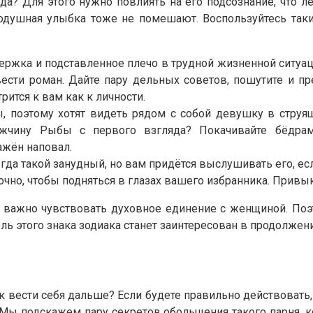
? Для этого нужно повлиять на его подсознание, что ле
родушная улыбка тоже не помешают. Воспользуйтесь та
ржка и подставленное плечо в трудной жизненной ситуаци
авести роман. Дайте пару дельных советов, пошутите и 
ится к вам как к личности.
, поэтому хотят видеть рядом с собой девушку в струя
жчину Рыбы с первого взгляда? Покачивайте бёдрами
ажён наповал.
да такой занудный, но вам придётся выслушивать его, есл
чно, чтобы подняться в глазах вашего избранника. Привыка
 важно чувствовать духовное единение с женщиной. Поэ
ль этого знака зодиака станет заинтересован в продолжен
к вести себя дальше? Если будете правильно действовать
 Мы подскажем пару секретов обольщения такого парня, к