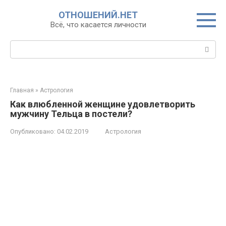
Перейти
ОТНОШЕНИЙ.НЕТ
к
Всё, что касается личности
контенту
Поиск:
Главная
»
Астрология
Как влюбленной женщине удовлетворить
мужчину Тельца в постели?
Опубликовано:
04.02.2019
Астрология