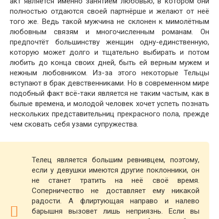
акт является именно занятием любовью, в котором они
полностью отдаются своей партнёрше и желают от неё
того же. Ведь такой мужчина не склонен к мимолётным
любовным связям и многочисленным романам. Он
предпочтёт большинству женщин одну-единственную,
которую может долго и тщательно выбирать и потом
любить до конца своих дней, быть ей верным мужем и
нежным любовником. Из-за этого некоторые Тельцы
вступают в брак девственниками. Но в современном мире
подобный факт всё-таки является не таким частым, как в
былые времена, и молодой человек хочет успеть познать
нескольких представительниц прекрасного пола, прежде
чем сковать себя узами супружества.
Телец является большим ревнивцем, поэтому,
если у девушки имеются другие поклонники, он
не станет тратить на неё своё время.
Соперничество не доставляет ему никакой
радости. А флиртующая направо и налево
барышня вызовет лишь неприязнь. Если вы