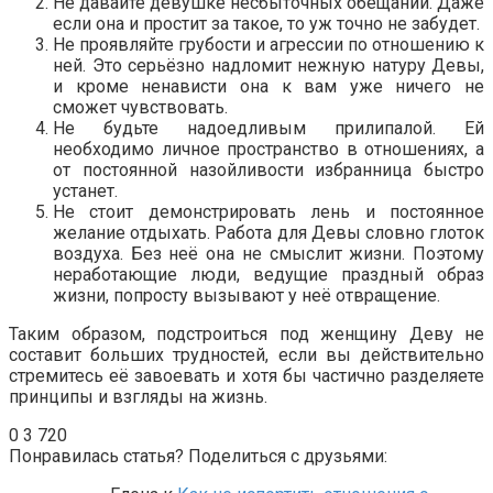
Не давайте девушке несбыточных обещаний. Даже
если она и простит за такое, то уж точно не забудет.
Не проявляйте грубости и агрессии по отношению к
ней. Это серьёзно надломит нежную натуру Девы,
и кроме ненависти она к вам уже ничего не
сможет чувствовать.
Не будьте надоедливым прилипалой. Ей
необходимо личное пространство в отношениях, а
от постоянной назойливости избранница быстро
устанет.
Не стоит демонстрировать лень и постоянное
желание отдыхать. Работа для Девы словно глоток
воздуха. Без неё она не смыслит жизни. Поэтому
неработающие люди, ведущие праздный образ
жизни, попросту вызывают у неё отвращение.
Таким образом, подстроиться под женщину Деву не
составит больших трудностей, если вы действительно
стремитесь её завоевать и хотя бы частично разделяете
принципы и взгляды на жизнь.
0
3 720
Понравилась статья? Поделиться с друзьями: