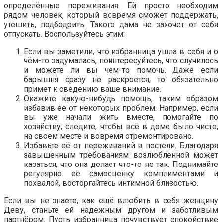
определённые переживания. Ей просто необходим
рядом человек, который вовремя сможет поддержать,
утешить, подбодрить. Такого дама не захочет от себя
отпускать. Воспользуйтесь этим:
Если вы заметили, что избранница ушла в себя и о
чём-то задумалась, поинтересуйтесь, что случилось
и можете ли вы чем-то помочь. Даже если
барышня сразу не раскроется, то обязательно
примет к сведению ваше внимание.
Окажите какую-нибудь помощь, таким образом
избавив её от некоторых проблем. Например, если
вы уже начали жить вместе, помогайте по
хозяйству, следите, чтобы всё в доме было чисто,
на своём месте и вовремя отремонтировано.
Избавьте её от переживаний в постели. Благодаря
завышенным требованиям возлюбленной может
казаться, что она делает что-то не так. Поднимайте
регулярно её самооценку комплиментами и
похвалой, восторгайтесь интимной близостью.
Если вы не знаете, как ещё влюбить в себя женщину
Деву, станьте ей надёжным другом и заботливым
партнёром. Пусть избранница почувствует спокойствие