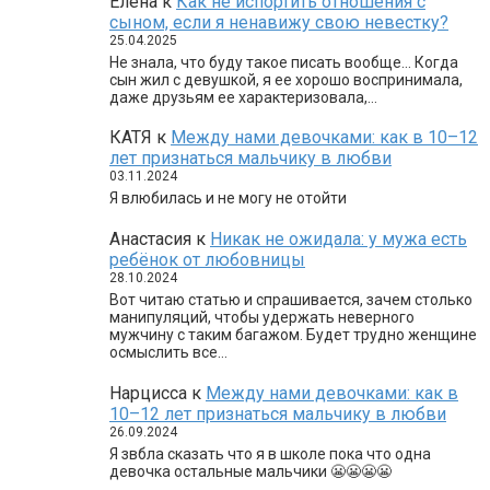
Елена
к
Как не испортить отношения с
сыном, если я ненавижу свою невестку?
25.04.2025
Не знала, что буду такое писать вообще… Когда
сын жил с девушкой, я ее хорошо воспринимала,
даже друзьям ее характеризовала,…
КАТЯ
к
Между нами девочками: как в 10–12
лет признаться мальчику в любви
03.11.2024
Я влюбилась и не могу не отойти
Анастасия
к
Никак не ожидала: у мужа есть
ребёнок от любовницы
28.10.2024
Вот читаю статью и спрашивается, зачем столько
манипуляций, чтобы удержать неверного
мужчину с таким багажом. Будет трудно женщине
осмыслить все…
Нарцисса
к
Между нами девочками: как в
10–12 лет признаться мальчику в любви
26.09.2024
Я звбла сказать что я в школе пока что одна
девочка остальные мальчики 😬😬😬😬