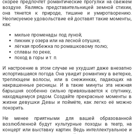
скорее предпочтёт романтические прогулки на свежем
воздухе. Являясь представительницей земной стихии,
она тянется к природе, тишине и умиротворению.
Неописуемое удовольствие ей доставят такие моменты,
как:
милые променады под луной;
пикник у озера или на лесной опушке;
лёгкая пробежка по ромашковому полю;
сплавы по реке;
поход в горы и т. п.
И настроение в этом случае не ухудшит даже внезапно
испортившаяся погода. Она увидит романтику в ветерке,
треплющем волосы, или в снежинках, падающих на
накрашенные ресницы. И в такие минуты эта нежная
барышня особенно сильно привязывается к спутнику,
находящемуся рядом. Создайте прекрасные моменты в
жизни девушки Девы и поймёте, как легко её можно
покорить.
Не менее приятными для вашей образованной
возлюбленной будут культурные походы в театр, на
концерт или выставку картин. Ведь интеллектуальное и