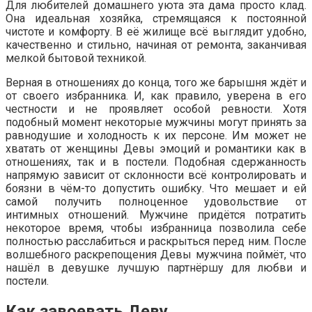
Для любителей домашнего уюта эта дама просто клад.
Она идеальная хозяйка, стремящаяся к постоянной
чистоте и комфорту. В её жилище всё выглядит удобно,
качественно и стильно, начиная от ремонта, заканчивая
мелкой бытовой техникой.
Верная в отношениях до конца, того же барышня ждёт и
от своего избранника. И, как правило, уверена в его
честности и не проявляет особой ревности. Хотя
подобный момент некоторые мужчины могут принять за
равнодушие и холодность к их персоне. Им может не
хватать от женщины Девы эмоций и романтики как в
отношениях, так и в постели. Подобная сдержанность
напрямую зависит от склонности всё контролировать и
боязни в чём-то допустить ошибку. Что мешает и ей
самой получить полноценное удовольствие от
интимных отношений. Мужчине придётся потратить
некоторое время, чтобы избранница позволила себе
полностью расслабиться и раскрыться перед ним. После
волшебного раскрепощения Девы мужчина поймёт, что
нашёл в девушке лучшую партнёршу для любви и
постели.
Как завоевать Деву