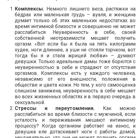
Комплексы.
Немного лишнего веса, растяжки на
бёдрах или маленькая грудь – вуаля, и женщина
думает только об этих маленьких недостатках во
время интимной близости и совершенно не может
расслабиться. Неуверенность в себе, своей
собственной неотразимости мешает получить
оргазм. «Вот если бы я была на пять килограмм
худее, ноги длиннее, а уши не стояли торчком, вот
тогда бы я и стала жрицей любви» – думают
девушки. Только идеальные дамы тоже борются с
неуверенностью в себе и страдают от отсутствия
оргазмов. Комплексы есть у каждого человека,
независимо от его внешности, положения в
обществе и цвета кожи. Но тем, у кого самооценка
слишком занижена, неуверенность в себе мешает
во всех жизненных областях и в первую очередь в
сексуальной.
Стрессы и переутомления.
Как можно
расслабиться во время близости с мужчиной, если
усталость и переживания мешают интимному
процессу? Когда организм работает на износ, и
девушка еле дотаскивает ноги с работы домой,
неудивительно, что она не может получить оргазм