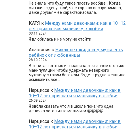
Не знала, что буду такое писать вообще… Когда
сын жил с девушкой, я ее хорошо воспринимала,
даже друзьям ее характеризовала,…
КАТЯ
к
Между нами девочками: как в 10–12
лет признаться мальчику в любви
03.11.2024
Я влюбилась и не могу не отойти
Анастасия
к
Никак не ожидала: у мужа есть
ребёнок от любовницы
28.10.2024
Вот читаю статью и спрашивается, зачем столько
манипуляций, чтобы удержать неверного
мужчину с таким багажом. Будет трудно женщине
осмыслить все…
Нарцисса
к
Между нами девочками: как в
10–12 лет признаться мальчику в любви
26.09.2024
Я звбла сказать что я в школе пока что одна
девочка остальные мальчики 😬😬😬😬
Нарцисса
к
Между нами девочками: как в
10–12 лет признаться мальчику в любви