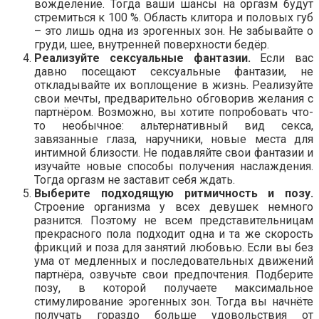
вожделение. Тогда ваши шансы на оргазм будут
стремиться к 100 %. Область клитора и половых губ
– это лишь одна из эрогенных зон. Не забывайте о
груди, шее, внутренней поверхности бедёр.
Реализуйте сексуальные фантазии.
Если вас
давно посещают сексуальные фантазии, не
откладывайте их воплощение в жизнь. Реализуйте
свои мечты, предварительно обговорив желания с
партнёром. Возможно, вы хотите попробовать что-
то необычное: альтернативный вид секса,
завязанные глаза, наручники, новые места для
интимной близости. Не подавляйте свои фантазии и
изучайте новые способы получения наслаждения.
Тогда оргазм не заставит себя ждать.
Выберите подходящую ритмичность и позу.
Строение организма у всех девушек немного
разнится. Поэтому не всем представительницам
прекрасного пола подходит одна и та же скорость
фрикций и поза для занятий любовью. Если вы без
ума от медленных и последовательных движений
партнёра, озвучьте свои предпочтения. Подберите
позу, в которой получаете максимальное
стимулирование эрогенных зон. Тогда вы начнёте
получать гораздо больше удовольствия от