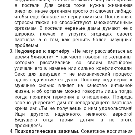
в постели. Для секса тоже нужна жизненная
энергия, иначе организм просто отключает либидо,
чтобы ещё больше не переутомиться. Постоянные
стрессы также не способствуют множественным
оргазмам. В постели нервные дамы думают не о
широких плечах и упругих ягодицах своего
партнёра, а о том, как решить более насущные
проблемы.
Недоверие к партнёру.
«Не могу расслабиться во
время близости» – так часто говорят те женщины,
которые расставались со своим партнёром,
уличали его в измене или сильно конфликтовали.
Секс для девушек – не механический процесс,
здесь задействуется душа. Поэтому недоверие к
мужчине сильно влияет на качество интимной
жизни, и об оргазме можно говорить лишь тогда,
когда появится гармония в отношениях. Природа
словно уберегает дам от неподходящего партнёра,
крича им: «Ты не получаешь с ним удовольствия!
Ищи другого: надёжного, нежного, верного!
Будущего отца твоим детям, а не этого
прохиндея!».
Психологические зажимы.
Советское воспитания