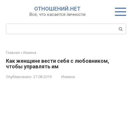
Перейти
ОТНОШЕНИЙ.НЕТ
к
Всё, что касается личности
контенту
Поиск:
Главная
»
Измена
Как женщине вести себя с любовником,
чтобы управлять им
Опубликовано:
27.08.2019
Измена