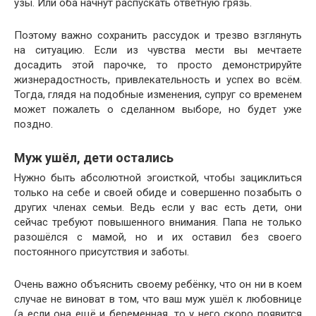
узы. Или оба начнут распускать ответную грязь.
Поэтому важно сохранить рассудок и трезво взглянуть
на ситуацию. Если из чувства мести вы мечтаете
досадить этой парочке, то просто демонстрируйте
жизнерадостность, привлекательность и успех во всём.
Тогда, глядя на подобные изменения, супруг со временем
может пожалеть о сделанном выборе, но будет уже
поздно.
Муж ушёл, дети остались
Нужно быть абсолютной эгоисткой, чтобы зациклиться
только на себе и своей обиде и совершенно позабыть о
других членах семьи. Ведь если у вас есть дети, они
сейчас требуют повышенного внимания. Папа не только
разошёлся с мамой, но и их оставил без своего
постоянного присутствия и заботы.
Очень важно объяснить своему ребёнку, что он ни в коем
случае не виноват в том, что ваш муж ушёл к любовнице
(а если она ещё и беременная, то у него скоро появится