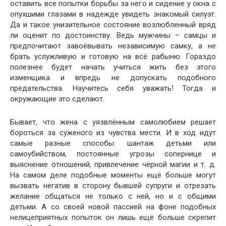
оставить все попытки борьбы за него и сидение у окна с
опухшими глазами в надежде увидеть знакомый силуэт.
Да и такое унизительное состояние возлюбленный вряд
ли оценит по достоинству. Ведь мужчины – самцы и
предпочитают завоёвывать независимую самку, а не
брать услужливую и готовую на всё рабыню. Гораздо
полезнее будет начать учиться жить без этого
изменщика и впредь не допускать подобного
предательства. Научитесь себя уважать! Тогда и
окружающие это сделают.
Бывает, что жена с уязвлённым самолюбием решает
бороться за суженого из чувства мести. И в ход идут
самые разные способы: шантаж детьми или
самоубийством, постоянные угрозы сопернице и
выяснение отношений, привлечение чёрной магии и т. д.
На самом деле подобные моменты ещё больше могут
вызвать негатив в сторону бывшей супруги и отрезать
желание общаться не только с ней, но и с общими
детьми. А со своей новой пассией на фоне подобных
нелицеприятных попыток он лишь ещё больше скрепит