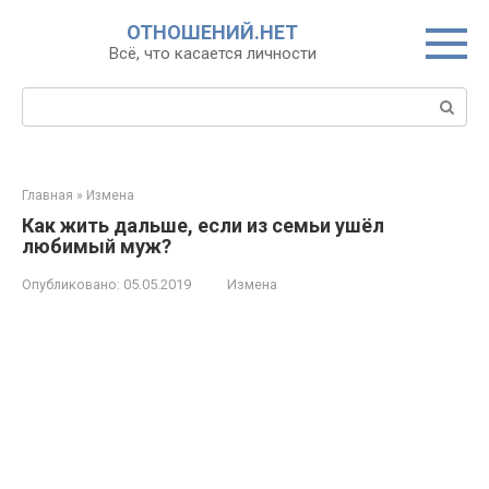
Перейти
ОТНОШЕНИЙ.НЕТ
к
Всё, что касается личности
контенту
Поиск:
Главная
»
Измена
Как жить дальше, если из семьи ушёл
любимый муж?
Опубликовано:
05.05.2019
Измена