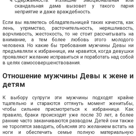
Сдержанность. Излишне эмоциональная или
скандальная дама вызовет у такого парня
неприятие и даже враждебность.
Если вы являетесь обладательницей таких качеств, как
лень, упрямство, расточительность, неряшливость,
ворчливость, жестокость, то не стоит рассчитывать на
внимание, а тем более любовь этого молодого
человека. Но какие бы требования мужчины Девы ни
предъявляли к избраннице, им нравится, когда девушки
проявляют желание исправиться и поработать над собой
в целях самосовершенствования.
Отношение мужчины Девы к жене и
детям
К выбору супруги эти мужчины подходят крайне
тщательно и стараются оттянуть момент женитьбы,
чтобы сильнее присмотреться к избраннице. Как
правило, браки происходят уже после 30 лет, а более
ранние часто заканчиваются разводом. Детей они также
не торопятся заводить, объясняя это желанием встать на
ноги и обеспечить семье полную материальную