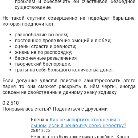
проблем и обеспечить ей счастливое безбедное
существование.
Но такой спутник совершенно не подойдёт барышне,
которая предпочитает:
разнообразие во всём;
постоянное проявление эмоций и любви;
сцены страсти и ревности;
жизнь не по распорядку;
бесконечные развлечения;
творческий беспорядок;
траты на себя большого количества денег.
Если девушке удастся поистине заинтересовать этого
парня, то она сможет раскрыть в нём черты, иногда
совсем не свойственные данному знаку зодиаку.
0
2 510
Понравилась статья? Поделиться с друзьями:
Елена
к
Как не испортить отношения с
сыном, если я ненавижу свою невестку?
25.04.2025
Не знала, что буду такое писать вообще… Когда