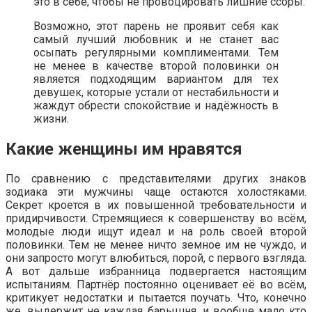
это в себе, чтобы не провоцировать лишние ссоры.
Возможно, этот парень не проявит себя как
самый лучший любовник и не станет вас
осыпать регулярными комплиментами. Тем
не менее в качестве второй половинки он
является подходящим вариантом для тех
девушек, которые устали от нестабильности и
жаждут обрести спокойствие и надёжность в
жизни.
Какие женщины им нравятся
По сравнению с представителями других знаков
зодиака эти мужчины чаще остаются холостяками.
Секрет кроется в их повышенной требовательности и
придирчивости. Стремящиеся к совершенству во всём,
молодые люди ищут идеал и на роль своей второй
половинки. Тем не менее ничто земное им не чуждо, и
они запросто могут влюбиться, порой, с первого взгляда.
А вот дальше избранница подвергается настоящим
испытаниям. Партнёр постоянно оценивает её во всём,
критикует недостатки и пытается поучать. Что, конечно
же, выдержит не каждая барышня, и вообще мало кто