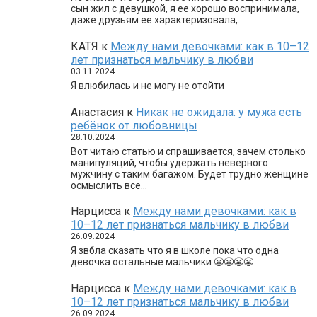
сын жил с девушкой, я ее хорошо воспринимала,
даже друзьям ее характеризовала,…
КАТЯ
к
Между нами девочками: как в 10–12
лет признаться мальчику в любви
03.11.2024
Я влюбилась и не могу не отойти
Анастасия
к
Никак не ожидала: у мужа есть
ребёнок от любовницы
28.10.2024
Вот читаю статью и спрашивается, зачем столько
манипуляций, чтобы удержать неверного
мужчину с таким багажом. Будет трудно женщине
осмыслить все…
Нарцисса
к
Между нами девочками: как в
10–12 лет признаться мальчику в любви
26.09.2024
Я звбла сказать что я в школе пока что одна
девочка остальные мальчики 😬😬😬😬
Нарцисса
к
Между нами девочками: как в
10–12 лет признаться мальчику в любви
26.09.2024