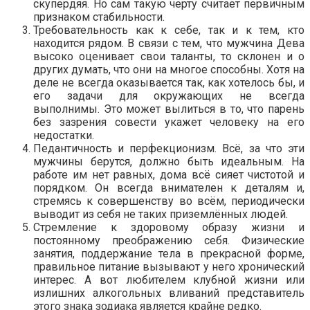
скупердяя. Но сам такую черту считает первичным
признаком стабильности.
Требовательность как к себе, так и к тем, кто
находится рядом. В связи с тем, что мужчина Дева
высоко оценивает свои таланты, то склонен и о
других думать, что они на многое способны. Хотя на
деле не всегда оказывается так, как хотелось бы, и
его задачи для окружающих не всегда
выполнимы. Это может вылиться в то, что парень
без зазрения совести укажет человеку на его
недостатки.
Педантичность и перфекционизм. Всё, за что эти
мужчины берутся, должно быть идеальным. На
работе им нет равных, дома всё сияет чистотой и
порядком. Он всегда внимателен к деталям и,
стремясь к совершенству во всём, периодически
выводит из себя не таких приземлённых людей.
Стремление к здоровому образу жизни и
постоянному преображению себя. Физические
занятия, поддержание тела в прекрасной форме,
правильное питание вызывают у него хронический
интерес. А вот любителем клубной жизни или
излишних алкогольных вливаний представитель
этого знака зодиака является крайне редко.