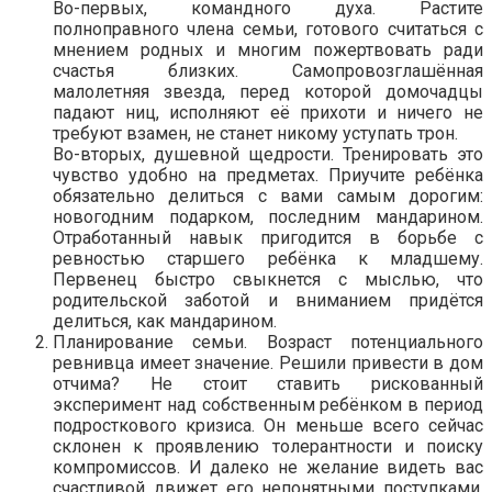
Во-первых, командного духа. Растите
полноправного члена семьи, готового считаться с
мнением родных и многим пожертвовать ради
счастья близких. Самопровозглашённая
малолетняя звезда, перед которой домочадцы
падают ниц, исполняют её прихоти и ничего не
требуют взамен, не станет никому уступать трон.
Во-вторых, душевной щедрости. Тренировать это
чувство удобно на предметах. Приучите ребёнка
обязательно делиться с вами самым дорогим:
новогодним подарком, последним мандарином.
Отработанный навык пригодится в борьбе с
ревностью старшего ребёнка к младшему.
Первенец быстро свыкнется с мыслью, что
родительской заботой и вниманием придётся
делиться, как мандарином.
Планирование семьи. Возраст потенциального
ревнивца имеет значение. Решили привести в дом
отчима? Не стоит ставить рискованный
эксперимент над собственным ребёнком в период
подросткового кризиса. Он меньше всего сейчас
склонен к проявлению толерантности и поиску
компромиссов. И далеко не желание видеть вас
счастливой движет его непонятными поступками.