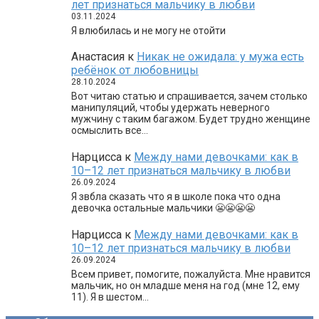
лет признаться мальчику в любви
03.11.2024
Я влюбилась и не могу не отойти
Анастасия
к
Никак не ожидала: у мужа есть
ребёнок от любовницы
28.10.2024
Вот читаю статью и спрашивается, зачем столько
манипуляций, чтобы удержать неверного
мужчину с таким багажом. Будет трудно женщине
осмыслить все…
Нарцисса
к
Между нами девочками: как в
10–12 лет признаться мальчику в любви
26.09.2024
Я звбла сказать что я в школе пока что одна
девочка остальные мальчики 😬😬😬😬
Нарцисса
к
Между нами девочками: как в
10–12 лет признаться мальчику в любви
26.09.2024
Всем привет, помогите, пожалуйста. Мне нравится
мальчик, но он младше меня на год (мне 12, ему
11). Я в шестом…