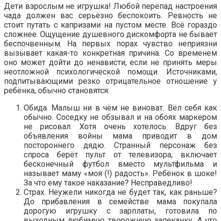
Дети взрослым не игрушка! Любой перепад настроения
чада должен вас серьёзно беспокоить. Ревность не
стоит путать с капризами на пустом месте. Всё гораздо
сложнее. Ощущение душевного дискомфорта не бывает
беспочвенным. На первых порах чувство неприязни
вызывает какая-то конкретная причина. Со временем
оно может дойти до ненависти, если не принять меры
неотложной психологической помощи. Источниками,
подпитывающими резко отрицательное отношение у
ребёнка, обычно становятся:
Обида. Малыш ни в чём не виноват. Вёл себя как
обычно. Соседку не обзывал и на обоях маркером
не рисовал. Хотя очень хотелось. Вдруг без
объявления войны мама приводит в дом
постороннего дядю. Странный персонаж без
спроса берёт пульт от телевизора, включает
бесконечный футбол вместо мультфильма и
называет маму «моя (!) радость». Ребёнок в шоке!
За что ему такое наказание? Несправедливо!
Страх. Неужели никогда не будет так, как раньше?
До прибавления в семействе мама покупала
дорогую игрушку с зарплаты, готовила по
выходным любимую творожную запеканку. А что