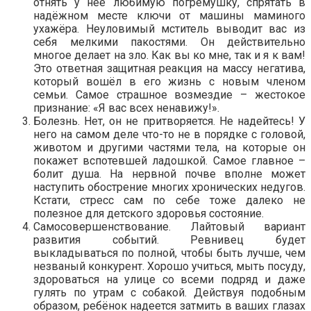
отнять у неё любимую погремушку, спрятать в
надёжном месте ключи от машины маминого
ухажёра. Неуловимый мститель выводит вас из
себя мелкими пакостями. Он действительно
многое делает на зло. Как вы ко мне, так и я к вам!
Это ответная защитная реакция на массу негатива,
который вошёл в его жизнь с новым членом
семьи. Самое страшное возмездие – жестокое
признание: «Я вас всех ненавижу!».
Болезнь. Нет, он не притворяется. Не надейтесь! У
него на самом деле что-то не в порядке с головой,
животом и другими частями тела, на которые он
покажет вспотевшей ладошкой. Самое главное –
болит душа. На нервной почве вполне может
наступить обострение многих хронических недугов.
Кстати, стресс сам по себе тоже далеко не
полезное для детского здоровья состояние.
Самосовершенствование. Лайтовый вариант
развития событий. Ревнивец будет
выкладываться по полной, чтобы быть лучше, чем
незваный конкурент. Хорошо учиться, мыть посуду,
здороваться на улице со всеми подряд и даже
гулять по утрам с собакой. Действуя подобным
образом, ребёнок надеется затмить в ваших глазах