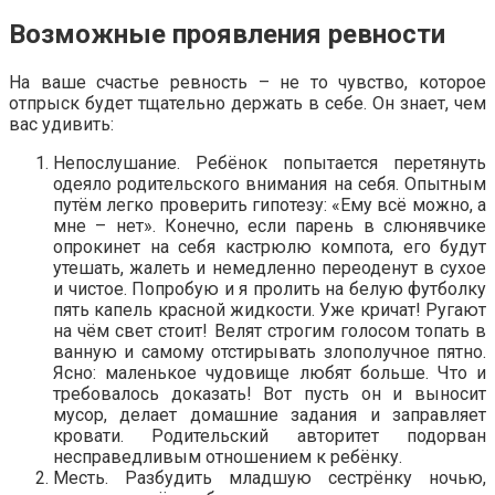
Возможные проявления ревности
На ваше счастье ревность – не то чувство, которое
отпрыск будет тщательно держать в себе. Он знает, чем
вас удивить:
Непослушание. Ребёнок попытается перетянуть
одеяло родительского внимания на себя. Опытным
путём легко проверить гипотезу: «Ему всё можно, а
мне – нет». Конечно, если парень в слюнявчике
опрокинет на себя кастрюлю компота, его будут
утешать, жалеть и немедленно переоденут в сухое
и чистое. Попробую и я пролить на белую футболку
пять капель красной жидкости. Уже кричат! Ругают
на чём свет стоит! Велят строгим голосом топать в
ванную и самому отстирывать злополучное пятно.
Ясно: маленькое чудовище любят больше. Что и
требовалось доказать! Вот пусть он и выносит
мусор, делает домашние задания и заправляет
кровати. Родительский авторитет подорван
несправедливым отношением к ребёнку.
Месть. Разбудить младшую сестрёнку ночью,