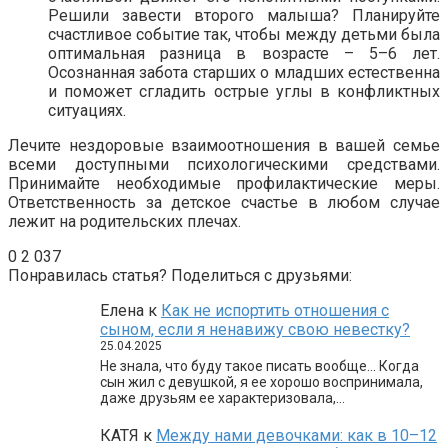
Решили завести второго малыша? Планируйте
счастливое событие так, чтобы между детьми была
оптимальная разница в возрасте – 5–6 лет.
Осознанная забота старших о младших естественна
и поможет сгладить острые углы в конфликтных
ситуациях.
Лечите нездоровые взаимоотношения в вашей семье
всеми доступными психологическими средствами.
Принимайте необходимые профилактические меры.
Ответственность за детское счастье в любом случае
лежит на родительских плечах.
0
2 037
Понравилась статья? Поделиться с друзьями:
Елена
к
Как не испортить отношения с
сыном, если я ненавижу свою невестку?
25.04.2025
Не знала, что буду такое писать вообще… Когда
сын жил с девушкой, я ее хорошо воспринимала,
даже друзьям ее характеризовала,…
КАТЯ
к
Между нами девочками: как в 10–12