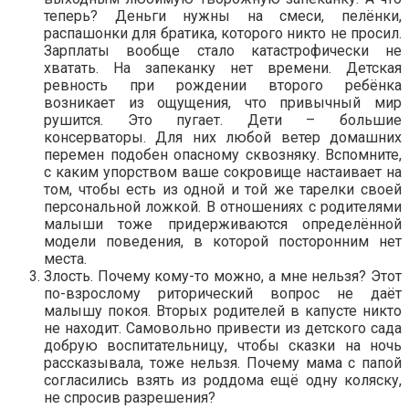
теперь? Деньги нужны на смеси, пелёнки,
распашонки для братика, которого никто не просил.
Зарплаты вообще стало катастрофически не
хватать. На запеканку нет времени. Детская
ревность при рождении второго ребёнка
возникает из ощущения, что привычный мир
рушится. Это пугает. Дети – большие
консерваторы. Для них любой ветер домашних
перемен подобен опасному сквозняку. Вспомните,
с каким упорством ваше сокровище настаивает на
том, чтобы есть из одной и той же тарелки своей
персональной ложкой. В отношениях с родителями
малыши тоже придерживаются определённой
модели поведения, в которой посторонним нет
места.
Злость. Почему кому-то можно, а мне нельзя? Этот
по-взрослому риторический вопрос не даёт
малышу покоя. Вторых родителей в капусте никто
не находит. Самовольно привести из детского сада
добрую воспитательницу, чтобы сказки на ночь
рассказывала, тоже нельзя. Почему мама с папой
согласились взять из роддома ещё одну коляску,
не спросив разрешения?