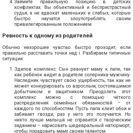
Займите правильную позицию в детских
конфликтах. Вы объективный и беспристрастный
судья, а не адвокат маленьких и слабых, которые
быстро научатся злоупотреблять своим
привилегированным положением.
Ревность к одному из родителей
Обычно нехорошее чувство быстро проходит, если
правильно расставить точки над i. Разбираем типичные
ситуации:
Эдипов комплекс. Сын ревнует маму к папе, так
как ребёнок видит в родителе соперника-мужчину.
Наследник чувствует свою ущербность, так как не
может конкурировать со взрослым, состоявшимся
добытчиком и защитником. Преодолеть этот
комплекс можно с помощью чёткого
распределения семейных обязанностей – от
каждого по способностям. Пусть папа клеит обои и
забивает гвозди, раз у него это получается. Но
никто лучше малыша не справится с творческим
заданием – нарисовать шедевральный натюрморт,
чтобы порадовать маму своим талантом.