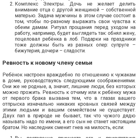
Комплекс Электры. Дочь не желает делить
внимание отца с другой женщиной – собственной
матерью. Задача мужчины в этом случае состоит в
том, чтобы по-разному выражать свои чувства к
обеим дамам. Ритуал прощания перед уходом на
работу, например, будет выглядеть так: обнял жену,
поцеловал ребёнка в лоб. Подарки на праздники
тоже должны быть из разных опер: супруге –
бижутерия, дочери – сладости.
Ревность к новому члену семьи
Ребёнок настроен враждебно по отношению к чужакам
в доме, руководствуясь следующими соображениями.
Они же не родные, а, значит, лишние люди, без которых
можно прожить. Ревность к отчиму или к ребёнку мужа
от первого брака вызвана тем, что в глазах вашего
отпрыска изначально никаких кровных связей между
этими людьми и вашим семейством не существует.
Двух пап в природе не бывает, так что чужого дядю
называть надо по имени, а его сын не станет настоящим
братом. Но наследник сменит гнев на милость, если: