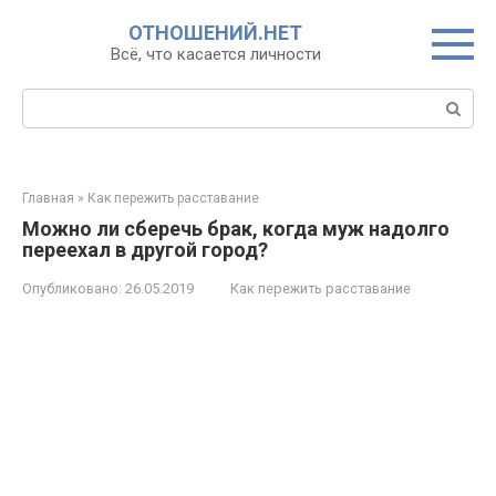
Перейти
ОТНОШЕНИЙ.НЕТ
к
Всё, что касается личности
контенту
Поиск:
Главная
»
Как пережить расставание
Можно ли сберечь брак, когда муж надолго
переехал в другой город?
Опубликовано:
26.05.2019
Как пережить расставание